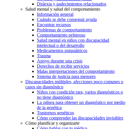
Dislexia y padecimientos relacionados
Salud mental y salud del comportamiento
Información general
Cuándo se debe conseguir ayuda
Encontrar recursos
Problemas de comportamiento
Comportamiento peligroso
Salud mental en niños con discapacidad
intelectual o del desarrollo
Medicamentos psiquiátricos
Trauma
Apoyo durante una crisis
Derechos de recibir servicios
Malas interpretaciones del comportamiento
Sistema de justicia para menores
Discapacidades múltiples, afecciones poco comunes o
casos sin diagnóstico
Niños con condición rara, varios diagnósticos o
no tiene diagnóstico
La odisea para obtener un diagnóstico por medio
de la genética
Trastornos genéticos
Cómo comprender las discapacidades invisibles
Cómo planificar y organizarte
Cómo hablar con tu médico