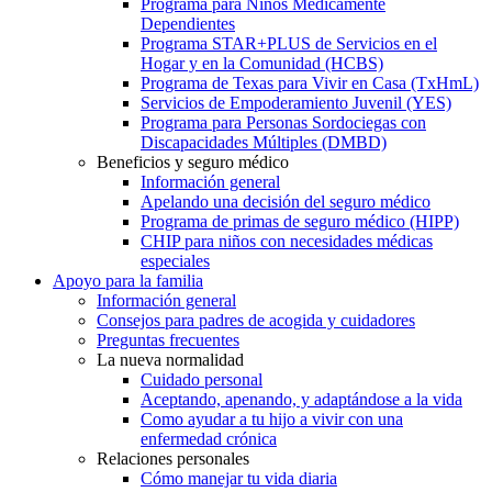
Programa para Niños Médicamente
Dependientes
Programa STAR+PLUS de Servicios en el
Hogar y en la Comunidad (HCBS)
Programa de Texas para Vivir en Casa (TxHmL)
Servicios de Empoderamiento Juvenil (YES)
Programa para Personas Sordociegas con
Discapacidades Múltiples (DMBD)
Beneficios y seguro médico
Información general
Apelando una decisión del seguro médico
Programa de primas de seguro médico (HIPP)
CHIP para niños con necesidades médicas
especiales
Apoyo para la familia
Información general
Consejos para padres de acogida y cuidadores
Preguntas frecuentes
La nueva normalidad
Cuidado personal
Aceptando, apenando, y adaptándose a la vida
Como ayudar a tu hijo a vivir con una
enfermedad crónica
Relaciones personales
Cómo manejar tu vida diaria