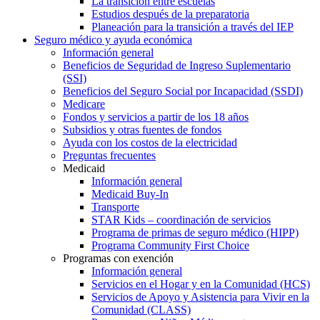
La transición entre escuelas
Estudios después de la preparatoria
Planeación para la transición a través del IEP
Seguro médico y ayuda económica
Información general
Beneficios de Seguridad de Ingreso Suplementario
(SSI)
Beneficios del Seguro Social por Incapacidad (SSDI)
Medicare
Fondos y servicios a partir de los 18 años
Subsidios y otras fuentes de fondos
Ayuda con los costos de la electricidad
Preguntas frecuentes
Medicaid
Información general
Medicaid Buy-In
Transporte
STAR Kids – coordinación de servicios
Programa de primas de seguro médico (HIPP)
Programa Community First Choice
Programas con exención
Información general
Servicios en el Hogar y en la Comunidad (HCS)
Servicios de Apoyo y Asistencia para Vivir en la
Comunidad (CLASS)