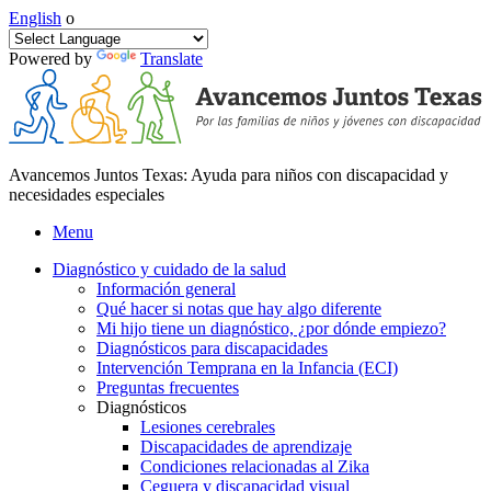
English
o
Powered by
Translate
Avancemos Juntos Texas: Ayuda para niños con discapacidad y
necesidades especiales
Menu
Diagnóstico y cuidado de la salud
Información general
Qué hacer si notas que hay algo diferente
Mi hijo tiene un diagnóstico, ¿por dónde empiezo?
Diagnósticos para discapacidades
Intervención Temprana en la Infancia (ECI)
Preguntas frecuentes
Diagnósticos
Lesiones cerebrales
Discapacidades de aprendizaje
Condiciones relacionadas al Zika
Ceguera y discapacidad visual