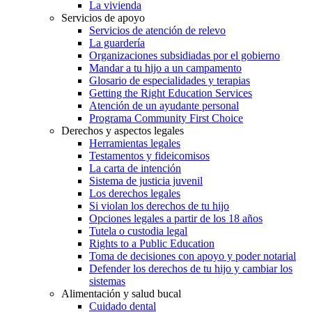
La vivienda
Servicios de apoyo
Servicios de atención de relevo
La guardería
Organizaciones subsidiadas por el gobierno
Mandar a tu hijo a un campamento
Glosario de especialidades y terapias
Getting the Right Education Services
Atención de un ayudante personal
Programa Community First Choice
Derechos y aspectos legales
Herramientas legales
Testamentos y fideicomisos
La carta de intención
Sistema de justicia juvenil
Los derechos legales
Si violan los derechos de tu hijo
Opciones legales a partir de los 18 años
Tutela o custodia legal
Rights to a Public Education
Toma de decisiones con apoyo y poder notarial
Defender los derechos de tu hijo y cambiar los
sistemas
Alimentación y salud bucal
Cuidado dental