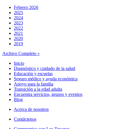
Febrero 2026
2025
2024
2023
2022
2021
2020
2019
Archivo Completo »
Inicio
Diagnóstico y cuidado de la salud
Educación y escuelas
Seguro médico y ayuda económica
Apoyo para la familia
Transición a la edad adulta
Encuentra servicios, grupos y eventos
Blog
Acerca de nosotros
Contáctenos
Compromiso con Los Texanos