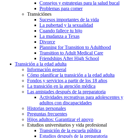
Consejos y estrategias para la salud bucal
Problemas para comer
Transiciónes
Sucesos importantes de la vida
La pubertad y la sexualidad
Cuando fallece tu hijo
La mudanza a Texas
Divorce
Planning for Transition to Adulthood
Transition to Adult Medical Care
Friendships After High School
Transición a la edad adulta
Información general
Cómo planificar la transición a la edad adulta
Fondos y servicios a partir de los 18 años
La transición en la atención médica
Las amistades después de la preparatoria
Actividades recreativas para adolescentes y
adultos con discapacidades
Historias personales
Preguntas frecuentes
Hijos adultos: Garantizar el apoyo
Estudios universitarios y vida profesional
Transición de la escuela pública
Estudios después de la preparatoria