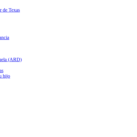
ar de Texas
ancia
cuela (ARD)
as
u hijo