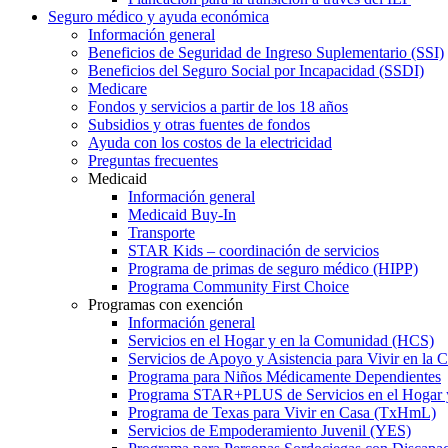
Seguro médico y ayuda económica
Información general
Beneficios de Seguridad de Ingreso Suplementario (SSI)
Beneficios del Seguro Social por Incapacidad (SSDI)
Medicare
Fondos y servicios a partir de los 18 años
Subsidios y otras fuentes de fondos
Ayuda con los costos de la electricidad
Preguntas frecuentes
Medicaid
Información general
Medicaid Buy-In
Transporte
STAR Kids – coordinación de servicios
Programa de primas de seguro médico (HIPP)
Programa Community First Choice
Programas con exención
Información general
Servicios en el Hogar y en la Comunidad (HCS)
Servicios de Apoyo y Asistencia para Vivir en l
Programa para Niños Médicamente Dependientes
Programa STAR+PLUS de Servicios en el Hogar
Programa de Texas para Vivir en Casa (TxHmL)
Servicios de Empoderamiento Juvenil (YES)