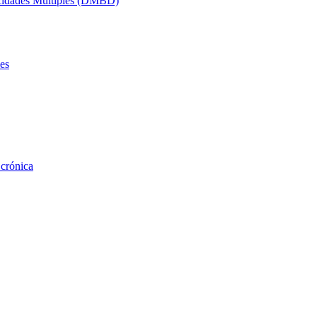
acidades Múltiples (DMBD)
es
 crónica