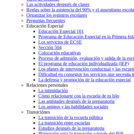
Las actividades después de clases
Reglas sobre la asistencia del 90% y el ausentismo escol
Organizar los registros escolares
Preguntas frecuentes
Educación Especial
Educación Especial 101
Programa de Educación Especial en la Primera Inf
Los servicios de ECSE
Sección 504
Colocación educativas
Proceso de admisión, evaluación y salida de la es
El programa de educación individualizada (IEP)
Los planes de intervención conductual y las escuel
Dificultad en conseguir los servicios que necesita t
La defensa y promoción de la educación especial
Relaciones personales
La intimidación
Cómo relacionarte con la escuela de tu hijo
Las amistades después de la preparatoria
Los amigos y las habilidades sociales
Transiciónes
La transición de la escuela pública
La transición entre escuelas
Estudios después de la preparatoria
Planeación para la transición a través del IEP