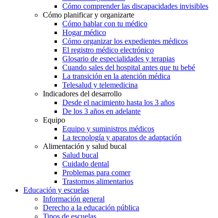
Cómo comprender las discapacidades invisibles
Cómo planificar y organizarte
Cómo hablar con tu médico
Hogar médico
Cómo organizar los expedientes médicos
El registro médico electrónico
Glosario de especialidades y terapias
Cuando sales del hospital antes que tu bebé
La transición en la atención médica
Telesalud y telemedicina
Indicadores del desarrollo
Desde el nacimiento hasta los 3 años
De los 3 años en adelante
Equipo
Equipo y suministros médicos
La tecnología y aparatos de adaptación
Alimentación y salud bucal
Salud bucal
Cuidado dental
Problemas para comer
Trastornos alimentarios
Educación y escuelas
Información general
Derecho a la educación pública
Tipos de escuelas