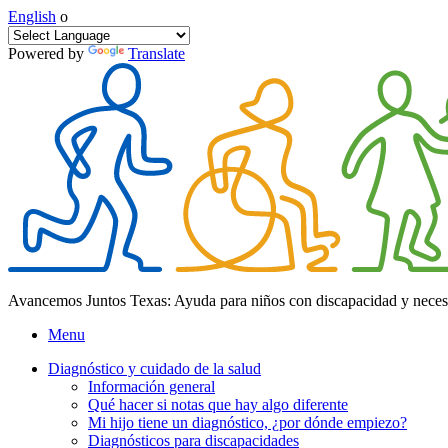
English
o
Powered by
Translate
Avancemos Juntos Texas: Ayuda para niños con discapacidad y neces
Menu
Diagnóstico y cuidado de la salud
Información general
Qué hacer si notas que hay algo diferente
Mi hijo tiene un diagnóstico, ¿por dónde empiezo?
Diagnósticos para discapacidades