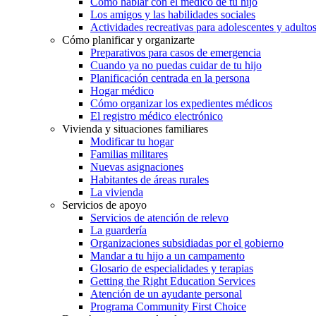
Cómo hablar con el médico de tu hijo
Los amigos y las habilidades sociales
Actividades recreativas para adolescentes y adulto
Cómo planificar y organizarte
Preparativos para casos de emergencia
Cuando ya no puedas cuidar de tu hijo
Planificación centrada en la persona
Hogar médico
Cómo organizar los expedientes médicos
El registro médico electrónico
Vivienda y situaciones familiares
Modificar tu hogar
Familias militares
Nuevas asignaciones
Habitantes de áreas rurales
La vivienda
Servicios de apoyo
Servicios de atención de relevo
La guardería
Organizaciones subsidiadas por el gobierno
Mandar a tu hijo a un campamento
Glosario de especialidades y terapias
Getting the Right Education Services
Atención de un ayudante personal
Programa Community First Choice