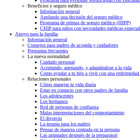
Programa para Personas Sordociegas con Discap
Beneficios y seguro médico
Información general
Apelando una decisión del seguro médico
Programa de primas de seguro médico (HIPP)
CHIP para niños con necesidades médicas especial
Apoyo para la familia
Información general
Consejos para padres de acogida y cuidadores
Preguntas frecuentes
La nueva normalidad
Cuidado personal
Aceptando, apenando, y adaptándose a la vida
Como ayudar a tu hijo a vivir con una enfermedad
Relaciones personales
Cómo manejar tu vida diaria
Estar en contacto con otros padres de familia
Los adolescentes
Los hermanos
Red de personas de confianza
Malas interpretaciones del comportamiento
El divorcio
La terapia para los padres
Pensar de manera centrada en la persona
Las amistades después de la preparatori