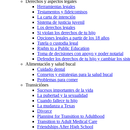
Derechos y aspectos legales
Herramientas legales
Testamentos y fideicomisos
La carta de intención
Sistema de justicia juvenil
Los derechos legales
Si violan los derechos de tu hijo
Opciones legales a partir de los 18 años
Tutela o custodia legal
Rights to a Public Education
Toma de decisiones con apoyo y poder notarial
Defender los derechos de tu hijo y cambiar los sis
Alimentación y salud bucal
Cuidado dental
Consejos y estrategias para la salud bucal
Problemas para comer
Transiciónes
Sucesos importantes de la vida
La pubertad y la sexualidad
Cuando fallece tu hijo
La mudanza a Texas
Divorce
Planning for Transition to Adulthood
Transition to Adult Medical Care
Friendships After High School