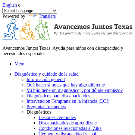
English
o
Powered by
Translate
Avancemos Juntos Texas: Ayuda para niños con discapacidad y
necesidades especiales
Menu
Diagnóstico y cuidado de la salud
Información general
Qué hacer si notas que hay algo diferente
Mi hijo tiene un diagnóstico, ¿por dónde empiezo?
Diagnósticos para discapacidades
Intervención Temprana en la Infancia (ECI)
Preguntas frecuentes
Diagnósticos
Lesiones cerebrales
Discapacidades de aprendizaje
Condiciones relacionadas al Zika
Ceguera y discapacidad visual