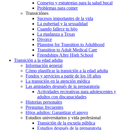
Consejos y estrategias para la salud bucal
Problemas para comer
Transiciónes
Sucesos importantes de la vida
La pubertad y la sexualidad
Cuando fallece tu hijo
La mudanza a Texas
Divorce
Planning for Transition to Adulthood
Transition to Adult Medical Care
Friendships After High School
Transición a la edad adulta
Información general
Cómo planificar la transición a la edad adulta
Fondos y servicios a partir de los 18 años
La transición en la atención médica
Las amistades después de la preparatoria
Actividades recreativas para adolescentes y
adultos con discapacidades
Historias personales
Preguntas frecuentes
Hijos adultos: Garantizar el apoyo
Estudios universitarios y vida profesional
Transición de la escuela pública
Estudios después de la preparatoria