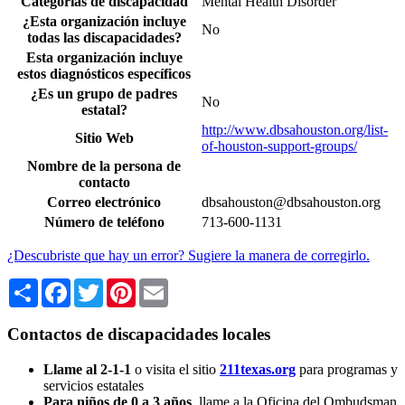
Categorías de discapacidad
Mental Health Disorder
¿Esta organización incluye
No
todas las discapacidades?
Esta organización incluye
estos diagnósticos específicos
¿Es un grupo de padres
No
estatal?
http://www.dbsahouston.org/list-
Sitio Web
of-houston-support-groups/
Nombre de la persona de
contacto
Correo electrónico
dbsahouston@dbsahouston.org
Número de teléfono
713-600-1131
¿Descubriste que hay un error? Sugiere la manera de corregirlo.
Share
Facebook
Twitter
Pinterest
Email
Contactos de discapacidades locales
Llame al 2-1-1
o visita el sitio
211texas.org
para programas y
servicios estatales
Para niños de 0 a 3 años
, llame a la Oficina del Ombudsman