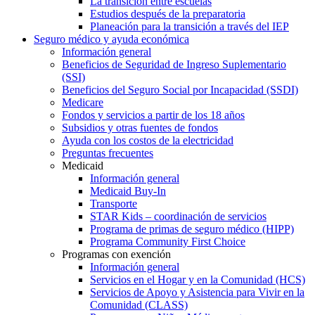
La transición entre escuelas
Estudios después de la preparatoria
Planeación para la transición a través del IEP
Seguro médico y ayuda económica
Información general
Beneficios de Seguridad de Ingreso Suplementario
(SSI)
Beneficios del Seguro Social por Incapacidad (SSDI)
Medicare
Fondos y servicios a partir de los 18 años
Subsidios y otras fuentes de fondos
Ayuda con los costos de la electricidad
Preguntas frecuentes
Medicaid
Información general
Medicaid Buy-In
Transporte
STAR Kids – coordinación de servicios
Programa de primas de seguro médico (HIPP)
Programa Community First Choice
Programas con exención
Información general
Servicios en el Hogar y en la Comunidad (HCS)
Servicios de Apoyo y Asistencia para Vivir en la
Comunidad (CLASS)