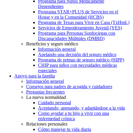
Programa para Niños Médicamente
Dependientes
Programa STAR+PLUS de Servicios en el
Hogar y en la Comunidad (HCBS)
Programa de Texas para Vivir en Casa (TxHmL)
Servicios de Empoderamiento Juvenil (YES)
Programa para Personas Sordociegas con
Discapacidades Múltiples (DMBD)
Beneficios y seguro médico
Información general
Apelando una decisión del seguro médico
Programa de primas de seguro médico (HIPP)
CHIP para niños con necesidades médicas
especiales
Apoyo para la familia
Información general
Consejos para padres de acogida y cuidadores
Preguntas frecuentes
La nueva normalidad
Cuidado personal
Aceptando, apenando, y adaptándose a la vida
Como ayudar a tu hijo a vivir con una
enfermedad crónica
Relaciones personales
Cómo manejar tu vida diaria