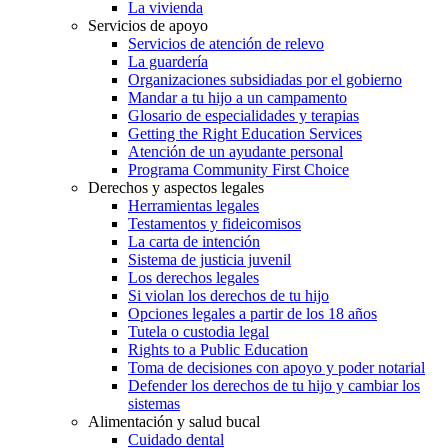
La vivienda
Servicios de apoyo
Servicios de atención de relevo
La guardería
Organizaciones subsidiadas por el gobierno
Mandar a tu hijo a un campamento
Glosario de especialidades y terapias
Getting the Right Education Services
Atención de un ayudante personal
Programa Community First Choice
Derechos y aspectos legales
Herramientas legales
Testamentos y fideicomisos
La carta de intención
Sistema de justicia juvenil
Los derechos legales
Si violan los derechos de tu hijo
Opciones legales a partir de los 18 años
Tutela o custodia legal
Rights to a Public Education
Toma de decisiones con apoyo y poder notarial
Defender los derechos de tu hijo y cambiar los
sistemas
Alimentación y salud bucal
Cuidado dental