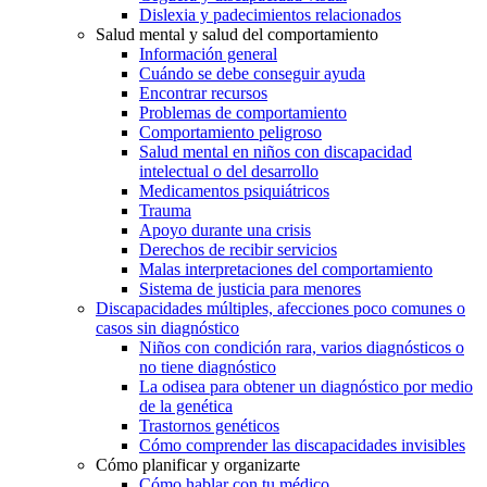
Dislexia y padecimientos relacionados
Salud mental y salud del comportamiento
Información general
Cuándo se debe conseguir ayuda
Encontrar recursos
Problemas de comportamiento
Comportamiento peligroso
Salud mental en niños con discapacidad
intelectual o del desarrollo
Medicamentos psiquiátricos
Trauma
Apoyo durante una crisis
Derechos de recibir servicios
Malas interpretaciones del comportamiento
Sistema de justicia para menores
Discapacidades múltiples, afecciones poco comunes o
casos sin diagnóstico
Niños con condición rara, varios diagnósticos o
no tiene diagnóstico
La odisea para obtener un diagnóstico por medio
de la genética
Trastornos genéticos
Cómo comprender las discapacidades invisibles
Cómo planificar y organizarte
Cómo hablar con tu médico