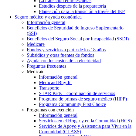
La transición entre escuelas
Estudios después de la preparatoria
Planeación para la transición a través del IEP
Seguro médico y ayuda económica
Información general
Beneficios de Seguridad de Ingreso Suplementario
(SSI)
Beneficios del Seguro Social por Incapacidad (SSDI)
Medicare
Fondos y servicios a partir de los 18 años
Subsidios y otras fuentes de fondos
Ayuda con los costos de la electricidad
Preguntas frecuentes
Medicaid
Información general
Medicaid Buy-In
Transporte
STAR Kids – coordinación de servicios
Programa de primas de seguro médico (HIPP)
Programa Community First Choice
Programas con exención
Información general
Servicios en el Hogar y en la Comunidad (HCS)
Servicios de Apoyo y Asistencia para Vivir en la
Comunidad (CLASS)