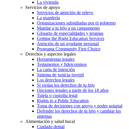
La vivienda
Servicios de apoyo
Servicios de atención de relevo
La guardería
Organizaciones subsidiadas por el gobierno
Mandar a tu hijo a un campamento
Glosario de especialidades y terapias
Getting the Right Education Services
Atención de un ayudante personal
Programa Community First Choice
Derechos y aspectos legales
Herramientas legales
Testamentos y fideicomisos
La carta de intención
Sistema de justicia juvenil
Los derechos legales
Si violan los derechos de tu hijo
Opciones legales a partir de los 18 años
Tutela o custodia legal
Rights to a Public Education
Toma de decisiones con apoyo y poder notarial
Defender los derechos de tu hijo y cambiar los
sistemas
Alimentación y salud bucal
Cuidado dental