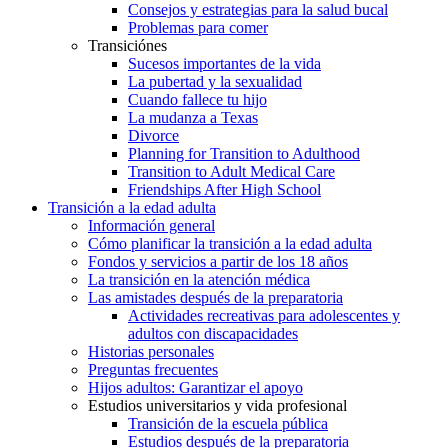
Consejos y estrategias para la salud bucal
Problemas para comer
Transiciónes
Sucesos importantes de la vida
La pubertad y la sexualidad
Cuando fallece tu hijo
La mudanza a Texas
Divorce
Planning for Transition to Adulthood
Transition to Adult Medical Care
Friendships After High School
Transición a la edad adulta
Información general
Cómo planificar la transición a la edad adulta
Fondos y servicios a partir de los 18 años
La transición en la atención médica
Las amistades después de la preparatoria
Actividades recreativas para adolescentes y
adultos con discapacidades
Historias personales
Preguntas frecuentes
Hijos adultos: Garantizar el apoyo
Estudios universitarios y vida profesional
Transición de la escuela pública
Estudios después de la preparatoria