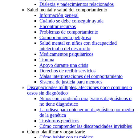
Dislexia y padecimientos relacionados
Salud mental y salud del comportamiento
Información general
Cuándo se debe conseguir ayuda
Encontrar recursos
Problemas de comportamiento
Comportamiento peligroso
Salud mental en niños con discapacidad
intelectual o del desarrollo
Medicamentos psiquiátricos
Trauma
Apoyo durante una crisis
Derechos de recibir servicios
Malas interpretaciones del comportamiento
Sistema de justicia para menores
Discapacidades múltiples, afecciones poco comunes o
casos sin diagnóstico
Niños con condición rara, varios diagnósticos o
no tiene diagnóstico
La odisea para obtener un diagnóstico por medio
de la genética
Trastornos genéticos
Cómo comprender las discapacidades invisibles
Cómo planificar y organizarte
Cómo hablar con tu médico