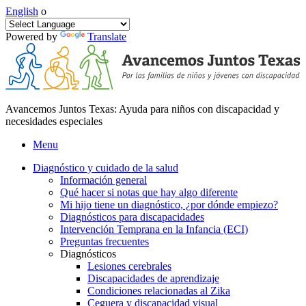
English
o
Powered by
Translate
Avancemos Juntos Texas: Ayuda para niños con discapacidad y
necesidades especiales
Menu
Diagnóstico y cuidado de la salud
Información general
Qué hacer si notas que hay algo diferente
Mi hijo tiene un diagnóstico, ¿por dónde empiezo?
Diagnósticos para discapacidades
Intervención Temprana en la Infancia (ECI)
Preguntas frecuentes
Diagnósticos
Lesiones cerebrales
Discapacidades de aprendizaje
Condiciones relacionadas al Zika
Ceguera y discapacidad visual