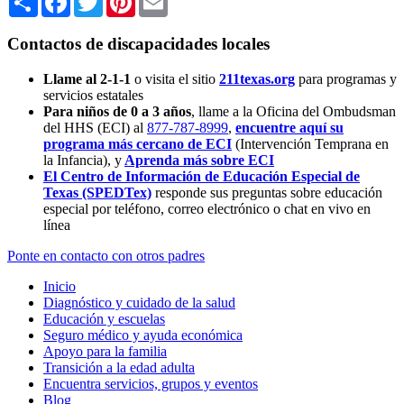
Contactos de discapacidades locales
Llame al 2-1-1
o visita el sitio
211texas.org
para programas y
servicios estatales
Para niños de 0 a 3 años
, llame a la Oficina del Ombudsman
del HHS (ECI) al
877-787-8999
,
encuentre aquí su
programa más cercano de ECI
(Intervención Temprana en
la Infancia),
y
Aprenda más sobre ECI
El Centro de Información de Educación Especial de
Texas (SPEDTex)
responde sus preguntas sobre educación
especial por teléfono, correo electrónico o chat en vivo en
línea
Ponte en contacto con otros padres
Inicio
Diagnóstico y cuidado de la salud
Educación y escuelas
Seguro médico y ayuda económica
Apoyo para la familia
Transición a la edad adulta
Encuentra servicios, grupos y eventos
Blog