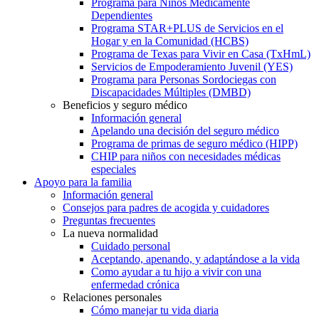
Programa para Niños Médicamente
Dependientes
Programa STAR+PLUS de Servicios en el
Hogar y en la Comunidad (HCBS)
Programa de Texas para Vivir en Casa (TxHmL)
Servicios de Empoderamiento Juvenil (YES)
Programa para Personas Sordociegas con
Discapacidades Múltiples (DMBD)
Beneficios y seguro médico
Información general
Apelando una decisión del seguro médico
Programa de primas de seguro médico (HIPP)
CHIP para niños con necesidades médicas
especiales
Apoyo para la familia
Información general
Consejos para padres de acogida y cuidadores
Preguntas frecuentes
La nueva normalidad
Cuidado personal
Aceptando, apenando, y adaptándose a la vida
Como ayudar a tu hijo a vivir con una
enfermedad crónica
Relaciones personales
Cómo manejar tu vida diaria