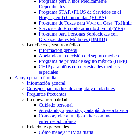
Programa para Niños Médicamente
Dependientes
Programa STAR+PLUS de Servicios en el
Hogar y en la Comunidad (HCBS)
Programa de Texas para Vivir en Casa (TxHmL)
Servicios de Empoderamiento Juvenil (YES)
Programa para Personas Sordociegas con
Discapacidades Múltiples (DMBD)
Beneficios y seguro médico
Información general
Apelando una decisión del seguro médico
Programa de primas de seguro médico (HIPP)
CHIP para niños con necesidades médicas
especiales
Apoyo para la familia
Información general
Consejos para padres de acogida y cuidadores
Preguntas frecuentes
La nueva normalidad
Cuidado personal
Aceptando, apenando, y adaptándose a la vida
Como ayudar a tu hijo a vivir con una
enfermedad crónica
Relaciones personales
Cómo manejar tu vida diaria