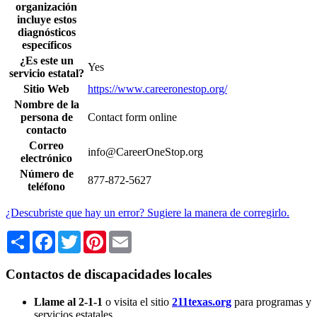
organización
incluye estos
diagnósticos
específicos
¿Es este un
Yes
servicio estatal?
Sitio Web
https://www.careeronestop.org/
Nombre de la
persona de
Contact form online
contacto
Correo
info@CareerOneStop.org
electrónico
Número de
877-872-5627
teléfono
¿Descubriste que hay un error? Sugiere la manera de corregirlo.
Share
Facebook
Twitter
Pinterest
Email
Contactos de discapacidades locales
Llame al 2-1-1
o visita el sitio
211texas.org
para programas y
servicios estatales