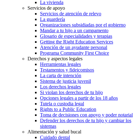
La vivienda
Servicios de apoyo
Servicios de atención de relevo
La guardería
Organizaciones subsidiadas por el gobierno
Mandar a tu hijo a un campamento
Glosario de especialidades y terapias
Getting the Right Education Services
Atención de un ayudante personal
Programa Community First Choice
Derechos y aspectos legales
Herramientas legales
Testamentos y fideicomisos
La carta de intención
Sistema de justicia juvenil
Los derechos legales
Si violan los derechos de tu hijo
Opciones legales a partir de los 18 años
Tutela o custodia legal
Rights to a Public Education
Toma de decisiones con apoyo y poder notarial
Defender los derechos de tu hijo y cambiar los
sistemas
Alimentación y salud bucal
Cuidado dental