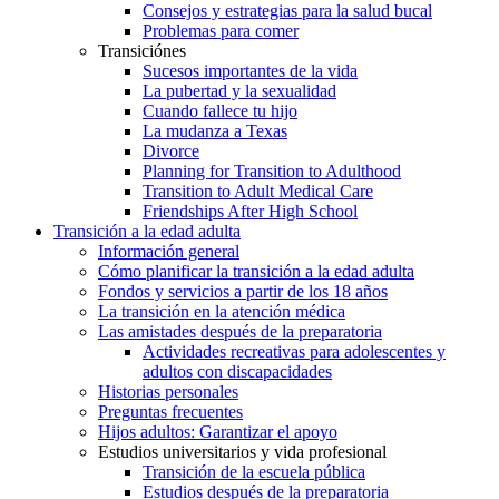
Consejos y estrategias para la salud bucal
Problemas para comer
Transiciónes
Sucesos importantes de la vida
La pubertad y la sexualidad
Cuando fallece tu hijo
La mudanza a Texas
Divorce
Planning for Transition to Adulthood
Transition to Adult Medical Care
Friendships After High School
Transición a la edad adulta
Información general
Cómo planificar la transición a la edad adulta
Fondos y servicios a partir de los 18 años
La transición en la atención médica
Las amistades después de la preparatoria
Actividades recreativas para adolescentes y
adultos con discapacidades
Historias personales
Preguntas frecuentes
Hijos adultos: Garantizar el apoyo
Estudios universitarios y vida profesional
Transición de la escuela pública
Estudios después de la preparatoria