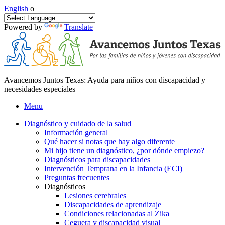
English
o
Powered by
Translate
Avancemos Juntos Texas: Ayuda para niños con discapacidad y
necesidades especiales
Menu
Diagnóstico y cuidado de la salud
Información general
Qué hacer si notas que hay algo diferente
Mi hijo tiene un diagnóstico, ¿por dónde empiezo?
Diagnósticos para discapacidades
Intervención Temprana en la Infancia (ECI)
Preguntas frecuentes
Diagnósticos
Lesiones cerebrales
Discapacidades de aprendizaje
Condiciones relacionadas al Zika
Ceguera y discapacidad visual