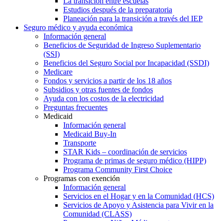
La transición entre escuelas
Estudios después de la preparatoria
Planeación para la transición a través del IEP
Seguro médico y ayuda económica
Información general
Beneficios de Seguridad de Ingreso Suplementario
(SSI)
Beneficios del Seguro Social por Incapacidad (SSDI)
Medicare
Fondos y servicios a partir de los 18 años
Subsidios y otras fuentes de fondos
Ayuda con los costos de la electricidad
Preguntas frecuentes
Medicaid
Información general
Medicaid Buy-In
Transporte
STAR Kids – coordinación de servicios
Programa de primas de seguro médico (HIPP)
Programa Community First Choice
Programas con exención
Información general
Servicios en el Hogar y en la Comunidad (HCS)
Servicios de Apoyo y Asistencia para Vivir en la
Comunidad (CLASS)