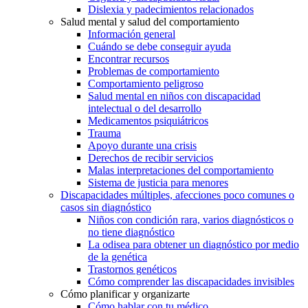
Dislexia y padecimientos relacionados
Salud mental y salud del comportamiento
Información general
Cuándo se debe conseguir ayuda
Encontrar recursos
Problemas de comportamiento
Comportamiento peligroso
Salud mental en niños con discapacidad
intelectual o del desarrollo
Medicamentos psiquiátricos
Trauma
Apoyo durante una crisis
Derechos de recibir servicios
Malas interpretaciones del comportamiento
Sistema de justicia para menores
Discapacidades múltiples, afecciones poco comunes o
casos sin diagnóstico
Niños con condición rara, varios diagnósticos o
no tiene diagnóstico
La odisea para obtener un diagnóstico por medio
de la genética
Trastornos genéticos
Cómo comprender las discapacidades invisibles
Cómo planificar y organizarte
Cómo hablar con tu médico