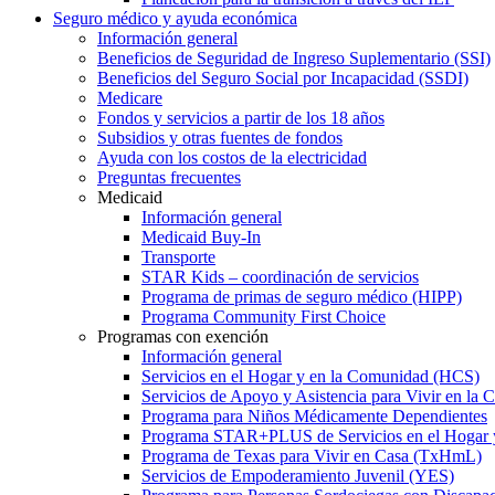
Seguro médico y ayuda económica
Información general
Beneficios de Seguridad de Ingreso Suplementario (SSI)
Beneficios del Seguro Social por Incapacidad (SSDI)
Medicare
Fondos y servicios a partir de los 18 años
Subsidios y otras fuentes de fondos
Ayuda con los costos de la electricidad
Preguntas frecuentes
Medicaid
Información general
Medicaid Buy-In
Transporte
STAR Kids – coordinación de servicios
Programa de primas de seguro médico (HIPP)
Programa Community First Choice
Programas con exención
Información general
Servicios en el Hogar y en la Comunidad (HCS)
Servicios de Apoyo y Asistencia para Vivir en l
Programa para Niños Médicamente Dependientes
Programa STAR+PLUS de Servicios en el Hogar
Programa de Texas para Vivir en Casa (TxHmL)
Servicios de Empoderamiento Juvenil (YES)