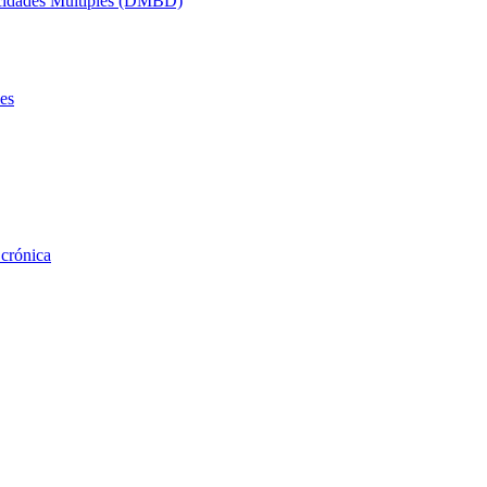
acidades Múltiples (DMBD)
es
 crónica