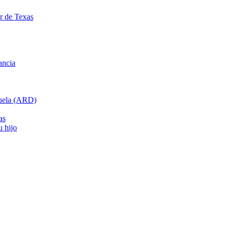
ar de Texas
ancia
cuela (ARD)
as
u hijo