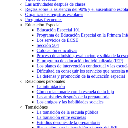
Las actividades después de clases
Reglas sobre la asistencia del 90% y el ausentismo escol
Organizar los registros escolares
Preguntas frecuentes
Educación Especial
Educación Especial 101
Programa de Educación Especial en la Primera Inf
Los servicios de ECSE
Sección 504
Colocación educativas
Proceso de admisión, evaluación y salida de la es
El programa de educación individualizada (IEP)
Los planes de intervención conductual y las escuel
Dificultad en conseguir los servicios que necesita t
La defensa y promoción de la educación especial
Relaciones personales
La intimidación
Cómo relacionarte con la escuela de tu hijo
Las amistades después de la preparatoria
Los amigos y las habilidades sociales
Transiciónes
La transición de la escuela pública
La transición entre escuelas
Estudios después de la preparatoria
Planeación para la transición a través del IEP