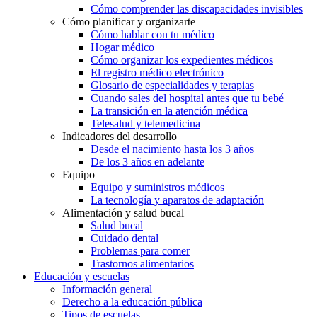
Cómo comprender las discapacidades invisibles
Cómo planificar y organizarte
Cómo hablar con tu médico
Hogar médico
Cómo organizar los expedientes médicos
El registro médico electrónico
Glosario de especialidades y terapias
Cuando sales del hospital antes que tu bebé
La transición en la atención médica
Telesalud y telemedicina
Indicadores del desarrollo
Desde el nacimiento hasta los 3 años
De los 3 años en adelante
Equipo
Equipo y suministros médicos
La tecnología y aparatos de adaptación
Alimentación y salud bucal
Salud bucal
Cuidado dental
Problemas para comer
Trastornos alimentarios
Educación y escuelas
Información general
Derecho a la educación pública
Tipos de escuelas