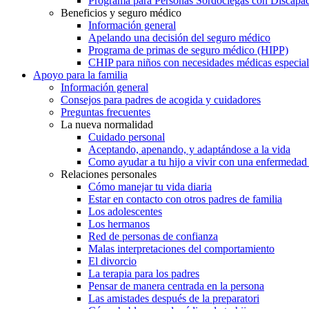
Programa para Personas Sordociegas con Discap
Beneficios y seguro médico
Información general
Apelando una decisión del seguro médico
Programa de primas de seguro médico (HIPP)
CHIP para niños con necesidades médicas especial
Apoyo para la familia
Información general
Consejos para padres de acogida y cuidadores
Preguntas frecuentes
La nueva normalidad
Cuidado personal
Aceptando, apenando, y adaptándose a la vida
Como ayudar a tu hijo a vivir con una enfermedad
Relaciones personales
Cómo manejar tu vida diaria
Estar en contacto con otros padres de familia
Los adolescentes
Los hermanos
Red de personas de confianza
Malas interpretaciones del comportamiento
El divorcio
La terapia para los padres
Pensar de manera centrada en la persona
Las amistades después de la preparatori