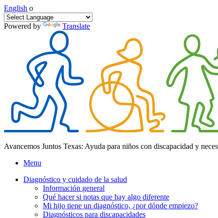
English
o
Powered by
Translate
Avancemos Juntos Texas: Ayuda para niños con discapacidad y neces
Menu
Diagnóstico y cuidado de la salud
Información general
Qué hacer si notas que hay algo diferente
Mi hijo tiene un diagnóstico, ¿por dónde empiezo?
Diagnósticos para discapacidades