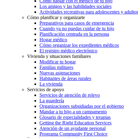
Cómo hablar con el médico de tu hijo
Los amigos y las habilidades sociales
Actividades recreativas para adolescentes y adulto
Cómo planificar y organizarte
Preparativos para casos de emergencia
Cuando ya no puedas cuidar de tu hijo
Planificación centrada en la persona
Hogar médico
Cómo organizar los expedientes médicos
El registro médico electrónico
Vivienda y situaciones familiares
Modificar tu hogar
Familias militares
Nuevas asignaciones
Habitantes de áreas rurales
La vivienda
Servicios de apoyo
Servicios de atención de relevo
La guardería
Organizaciones subsidiadas por el gobierno
Mandar a tu hijo a un campamento
Glosario de especialidades y terapias
Getting the Right Education Services
Atención de un ayudante personal
Programa Community First Choice