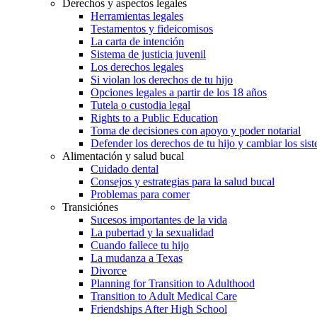
Derechos y aspectos legales
Herramientas legales
Testamentos y fideicomisos
La carta de intención
Sistema de justicia juvenil
Los derechos legales
Si violan los derechos de tu hijo
Opciones legales a partir de los 18 años
Tutela o custodia legal
Rights to a Public Education
Toma de decisiones con apoyo y poder notarial
Defender los derechos de tu hijo y cambiar los sis
Alimentación y salud bucal
Cuidado dental
Consejos y estrategias para la salud bucal
Problemas para comer
Transiciónes
Sucesos importantes de la vida
La pubertad y la sexualidad
Cuando fallece tu hijo
La mudanza a Texas
Divorce
Planning for Transition to Adulthood
Transition to Adult Medical Care
Friendships After High School