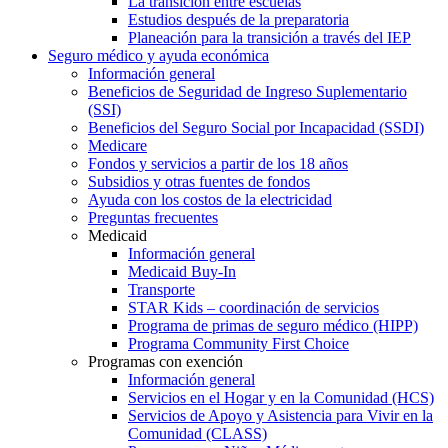
La transición entre escuelas
Estudios después de la preparatoria
Planeación para la transición a través del IEP
Seguro médico y ayuda económica
Información general
Beneficios de Seguridad de Ingreso Suplementario
(SSI)
Beneficios del Seguro Social por Incapacidad (SSDI)
Medicare
Fondos y servicios a partir de los 18 años
Subsidios y otras fuentes de fondos
Ayuda con los costos de la electricidad
Preguntas frecuentes
Medicaid
Información general
Medicaid Buy-In
Transporte
STAR Kids – coordinación de servicios
Programa de primas de seguro médico (HIPP)
Programa Community First Choice
Programas con exención
Información general
Servicios en el Hogar y en la Comunidad (HCS)
Servicios de Apoyo y Asistencia para Vivir en la
Comunidad (CLASS)