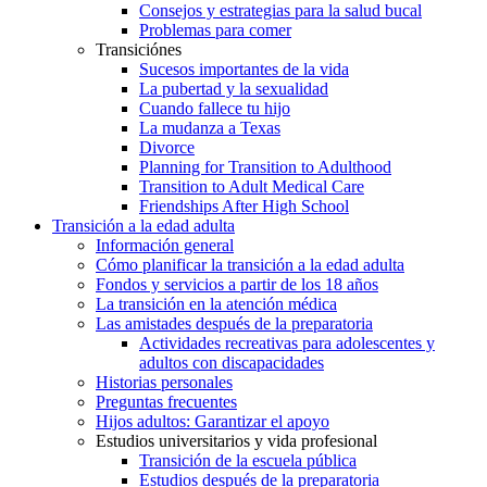
Consejos y estrategias para la salud bucal
Problemas para comer
Transiciónes
Sucesos importantes de la vida
La pubertad y la sexualidad
Cuando fallece tu hijo
La mudanza a Texas
Divorce
Planning for Transition to Adulthood
Transition to Adult Medical Care
Friendships After High School
Transición a la edad adulta
Información general
Cómo planificar la transición a la edad adulta
Fondos y servicios a partir de los 18 años
La transición en la atención médica
Las amistades después de la preparatoria
Actividades recreativas para adolescentes y
adultos con discapacidades
Historias personales
Preguntas frecuentes
Hijos adultos: Garantizar el apoyo
Estudios universitarios y vida profesional
Transición de la escuela pública
Estudios después de la preparatoria