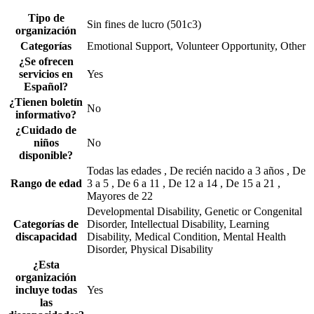
Tipo de
Sin fines de lucro (501c3)
organización
Categorías
Emotional Support, Volunteer Opportunity, Other
¿Se ofrecen
servicios en
Yes
Español?
¿Tienen boletín
No
informativo?
¿Cuidado de
niños
No
disponible?
Todas las edades , De recién nacido a 3 años , De
Rango de edad
3 a 5 , De 6 a 11 , De 12 a 14 , De 15 a 21 ,
Mayores de 22
Developmental Disability, Genetic or Congenital
Categorías de
Disorder, Intellectual Disability, Learning
discapacidad
Disability, Medical Condition, Mental Health
Disorder, Physical Disability
¿Esta
organización
incluye todas
Yes
las