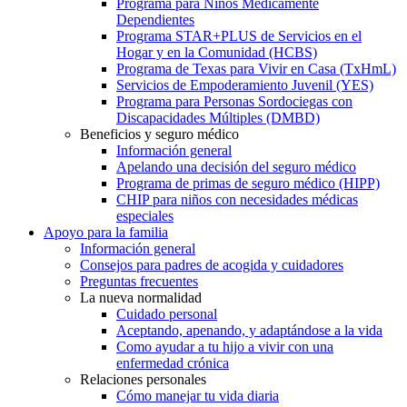
Programa para Niños Médicamente
Dependientes
Programa STAR+PLUS de Servicios en el
Hogar y en la Comunidad (HCBS)
Programa de Texas para Vivir en Casa (TxHmL)
Servicios de Empoderamiento Juvenil (YES)
Programa para Personas Sordociegas con
Discapacidades Múltiples (DMBD)
Beneficios y seguro médico
Información general
Apelando una decisión del seguro médico
Programa de primas de seguro médico (HIPP)
CHIP para niños con necesidades médicas
especiales
Apoyo para la familia
Información general
Consejos para padres de acogida y cuidadores
Preguntas frecuentes
La nueva normalidad
Cuidado personal
Aceptando, apenando, y adaptándose a la vida
Como ayudar a tu hijo a vivir con una
enfermedad crónica
Relaciones personales
Cómo manejar tu vida diaria