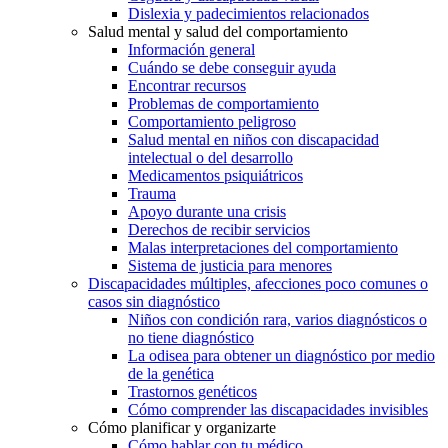
Dislexia y padecimientos relacionados
Salud mental y salud del comportamiento
Información general
Cuándo se debe conseguir ayuda
Encontrar recursos
Problemas de comportamiento
Comportamiento peligroso
Salud mental en niños con discapacidad
intelectual o del desarrollo
Medicamentos psiquiátricos
Trauma
Apoyo durante una crisis
Derechos de recibir servicios
Malas interpretaciones del comportamiento
Sistema de justicia para menores
Discapacidades múltiples, afecciones poco comunes o
casos sin diagnóstico
Niños con condición rara, varios diagnósticos o
no tiene diagnóstico
La odisea para obtener un diagnóstico por medio
de la genética
Trastornos genéticos
Cómo comprender las discapacidades invisibles
Cómo planificar y organizarte
Cómo hablar con tu médico