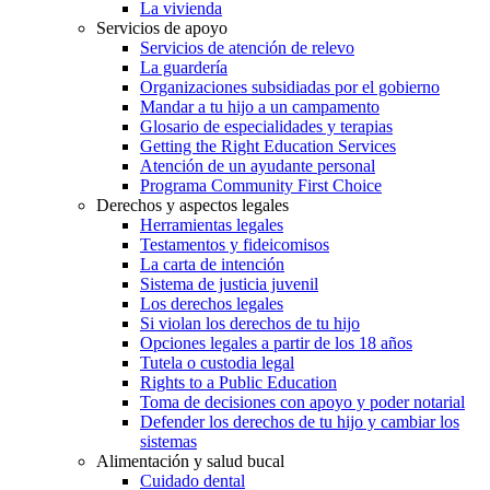
La vivienda
Servicios de apoyo
Servicios de atención de relevo
La guardería
Organizaciones subsidiadas por el gobierno
Mandar a tu hijo a un campamento
Glosario de especialidades y terapias
Getting the Right Education Services
Atención de un ayudante personal
Programa Community First Choice
Derechos y aspectos legales
Herramientas legales
Testamentos y fideicomisos
La carta de intención
Sistema de justicia juvenil
Los derechos legales
Si violan los derechos de tu hijo
Opciones legales a partir de los 18 años
Tutela o custodia legal
Rights to a Public Education
Toma de decisiones con apoyo y poder notarial
Defender los derechos de tu hijo y cambiar los
sistemas
Alimentación y salud bucal
Cuidado dental