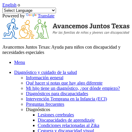
English
o
Powered by
Translate
Avancemos Juntos Texas: Ayuda para niños con discapacidad y
necesidades especiales
Menu
Diagnóstico y cuidado de la salud
Información general
Qué hacer si notas que hay algo diferente
Mi hijo tiene un diagnóstico, ¿por dónde empiezo?
Diagnósticos para discapacidades
Intervención Temprana en la Infancia (ECI)
Preguntas frecuentes
Diagnósticos
Lesiones cerebrales
Discapacidades de aprendizaje
Condiciones relacionadas al Zika
Ceguera y discapacidad visual