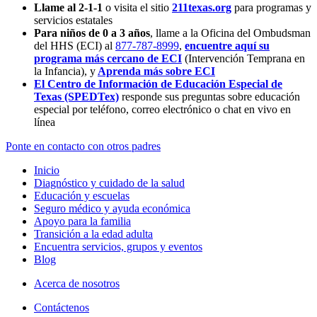
Llame al 2-1-1
o visita el sitio
211texas.org
para programas y
servicios estatales
Para niños de 0 a 3 años
, llame a la Oficina del Ombudsman
del HHS (ECI) al
877-787-8999
,
encuentre aquí su
programa más cercano de ECI
(Intervención Temprana en
la Infancia),
y
Aprenda más sobre ECI
El Centro de Información de Educación Especial de
Texas (SPEDTex)
responde sus preguntas sobre educación
especial por teléfono, correo electrónico o chat en vivo en
línea
Ponte en contacto con otros padres
Inicio
Diagnóstico y cuidado de la salud
Educación y escuelas
Seguro médico y ayuda económica
Apoyo para la familia
Transición a la edad adulta
Encuentra servicios, grupos y eventos
Blog
Acerca de nosotros
Contáctenos