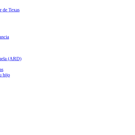
ar de Texas
ancia
cuela (ARD)
as
u hijo