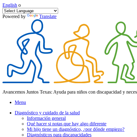
English
o
Powered by
Translate
Avancemos Juntos Texas: Ayuda para niños con discapacidad y neces
Menu
Diagnóstico y cuidado de la salud
Información general
Qué hacer si notas que hay algo diferente
Mi hijo tiene un diagnóstico, ¿por dónde empiezo?
Diagnósticos para discapacidades