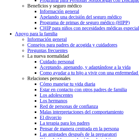
Programa para Personas Sordociegas con Discap
Beneficios y seguro médico
Información general
Apelando una decisión del seguro médico
Programa de primas de seguro médico (HIPP)
CHIP para niños con necesidades médicas especial
Apoyo para la familia
Información general
Consejos para padres de acogida y cuidadores
Preguntas frecuentes
La nueva normalidad
Cuidado personal
Aceptando, apenando, y adaptándose a la vida
Como ayudar a tu hijo a vivir con una enfermedad
Relaciones personales
Cómo manejar tu vida diaria
Estar en contacto con otros padres de familia
Los adolescentes
Los hermanos
Red de personas de confianza
Malas interpretaciones del comportamiento
El divorcio
La terapia para los padres
Pensar de manera centrada en la persona
Las amistades después de la preparatori