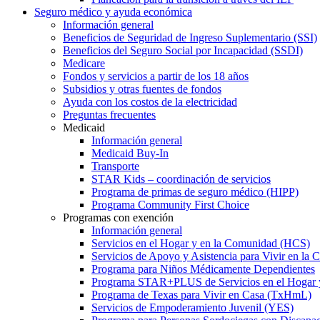
Seguro médico y ayuda económica
Información general
Beneficios de Seguridad de Ingreso Suplementario (SSI)
Beneficios del Seguro Social por Incapacidad (SSDI)
Medicare
Fondos y servicios a partir de los 18 años
Subsidios y otras fuentes de fondos
Ayuda con los costos de la electricidad
Preguntas frecuentes
Medicaid
Información general
Medicaid Buy-In
Transporte
STAR Kids – coordinación de servicios
Programa de primas de seguro médico (HIPP)
Programa Community First Choice
Programas con exención
Información general
Servicios en el Hogar y en la Comunidad (HCS)
Servicios de Apoyo y Asistencia para Vivir en l
Programa para Niños Médicamente Dependientes
Programa STAR+PLUS de Servicios en el Hogar
Programa de Texas para Vivir en Casa (TxHmL)
Servicios de Empoderamiento Juvenil (YES)