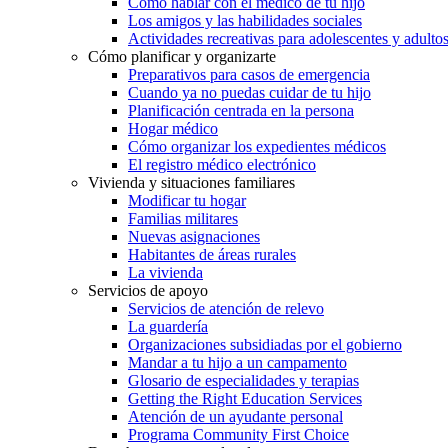
Cómo hablar con el médico de tu hijo
Los amigos y las habilidades sociales
Actividades recreativas para adolescentes y adulto
Cómo planificar y organizarte
Preparativos para casos de emergencia
Cuando ya no puedas cuidar de tu hijo
Planificación centrada en la persona
Hogar médico
Cómo organizar los expedientes médicos
El registro médico electrónico
Vivienda y situaciones familiares
Modificar tu hogar
Familias militares
Nuevas asignaciones
Habitantes de áreas rurales
La vivienda
Servicios de apoyo
Servicios de atención de relevo
La guardería
Organizaciones subsidiadas por el gobierno
Mandar a tu hijo a un campamento
Glosario de especialidades y terapias
Getting the Right Education Services
Atención de un ayudante personal
Programa Community First Choice