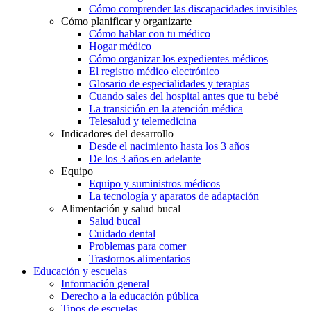
Cómo comprender las discapacidades invisibles
Cómo planificar y organizarte
Cómo hablar con tu médico
Hogar médico
Cómo organizar los expedientes médicos
El registro médico electrónico
Glosario de especialidades y terapias
Cuando sales del hospital antes que tu bebé
La transición en la atención médica
Telesalud y telemedicina
Indicadores del desarrollo
Desde el nacimiento hasta los 3 años
De los 3 años en adelante
Equipo
Equipo y suministros médicos
La tecnología y aparatos de adaptación
Alimentación y salud bucal
Salud bucal
Cuidado dental
Problemas para comer
Trastornos alimentarios
Educación y escuelas
Información general
Derecho a la educación pública
Tipos de escuelas