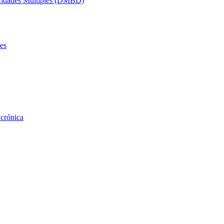
acidades Múltiples (DMBD)
es
 crónica