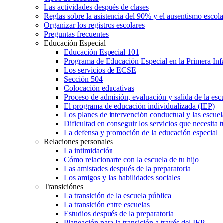
Las actividades después de clases
Reglas sobre la asistencia del 90% y el ausentismo escol
Organizar los registros escolares
Preguntas frecuentes
Educación Especial
Educación Especial 101
Programa de Educación Especial en la Primera Inf
Los servicios de ECSE
Sección 504
Colocación educativas
Proceso de admisión, evaluación y salida de la es
El programa de educación individualizada (IEP)
Los planes de intervención conductual y las escuel
Dificultad en conseguir los servicios que necesita t
La defensa y promoción de la educación especial
Relaciones personales
La intimidación
Cómo relacionarte con la escuela de tu hijo
Las amistades después de la preparatoria
Los amigos y las habilidades sociales
Transiciónes
La transición de la escuela pública
La transición entre escuelas
Estudios después de la preparatoria
Planeación para la transición a través del IEP