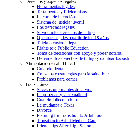
Derechos y aspectos legales
Herramientas legales
Testamentos y fideicomisos
La carta de intención
Sistema de justicia juvenil
Los derechos legales
Si violan los derechos de tu hijo
Opciones legales a partir de los 18 años
Tutela o custodia legal
Rights to a Public Education
Toma de decisiones con apoyo y poder notarial
Defender los derechos de tu hijo y cambiar los sis
Alimentación y salud bucal
Cuidado dental
Consejos y estrategias para la salud bucal
Problemas para comer
Transiciónes
Sucesos importantes de la vida
La pubertad y la sexualidad
Cuando fallece tu hijo
La mudanza a Texas
Divorce
Planning for Transition to Adulthood
Transition to Adult Medical Care
Friendships After High School