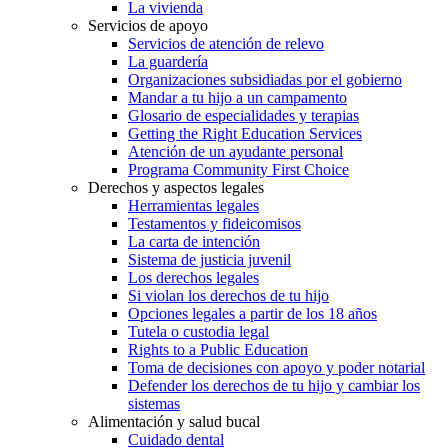
La vivienda
Servicios de apoyo
Servicios de atención de relevo
La guardería
Organizaciones subsidiadas por el gobierno
Mandar a tu hijo a un campamento
Glosario de especialidades y terapias
Getting the Right Education Services
Atención de un ayudante personal
Programa Community First Choice
Derechos y aspectos legales
Herramientas legales
Testamentos y fideicomisos
La carta de intención
Sistema de justicia juvenil
Los derechos legales
Si violan los derechos de tu hijo
Opciones legales a partir de los 18 años
Tutela o custodia legal
Rights to a Public Education
Toma de decisiones con apoyo y poder notarial
Defender los derechos de tu hijo y cambiar los
sistemas
Alimentación y salud bucal
Cuidado dental