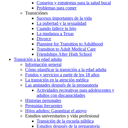
Consejos y estrategias para la salud bucal
Problemas para comer
Transiciónes
Sucesos importantes de la vida
La pubertad y la sexualidad
Cuando fallece tu hijo
La mudanza a Texas
Divorce
Planning for Transition to Adulthood
Transition to Adult Medical Care
Friendships After High School
Transición a la edad adulta
Información general
Cómo planificar la transición a la edad adulta
Fondos y servicios a partir de los 18 años
La transición en la atención médica
Las amistades después de la preparatoria
Actividades recreativas para adolescentes y
adultos con discapacidades
Historias personales
Preguntas frecuentes
Hijos adultos: Garantizar el apoyo
Estudios universitarios y vida profesional
Transición de la escuela pública
Estudios después de la preparatoria