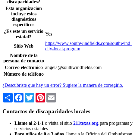
discapacidades?
Esta organización
incluye estos
diagnósticos
específicos
¿Es este un servicio
Yes
estatal?
https://www.southwindfields.com/southwind-
Sitio Web
city-local-program
Nombre de la
persona de contacto
Correo electrónico
angela@southwindfields.com
Número de teléfono
¿Descubriste que hay un error? Sugiere la manera de corregirlo.
Share
Facebook
Twitter
Pinterest
Email
Contactos de discapacidades locales
Llame al 2-1-1
o visita el sitio
211texas.org
para programas y
servicios estatales
Para niños de 0 a 3 años
, llame a la Oficina del Ombudsman