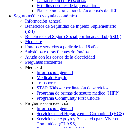
La transición entre escuelas
Estudios después de la preparatoria
Planeación para la transición a través del IEP
Seguro médico y ayuda económica
Información general
Beneficios de Seguridad de Ingreso Suplementario
(SSI)
Beneficios del Seguro Social por Incapacidad (SSDI)
Medicare
Fondos y servicios a partir de los 18 años
Subsidios y otras fuentes de fondos
Ayuda con los costos de la electricidad
Preguntas frecuentes
Medicaid
Información general
Medicaid Buy-In
Transporte
STAR Kids – coordinación de servicios
Programa de primas de seguro médico (HIPP)
Programa Community First Choice
Programas con exención
Información general
Servicios en el Hogar y en la Comunidad (HCS)
Servicios de Apoyo y Asistencia para Vivir en la
Comunidad (CLASS)