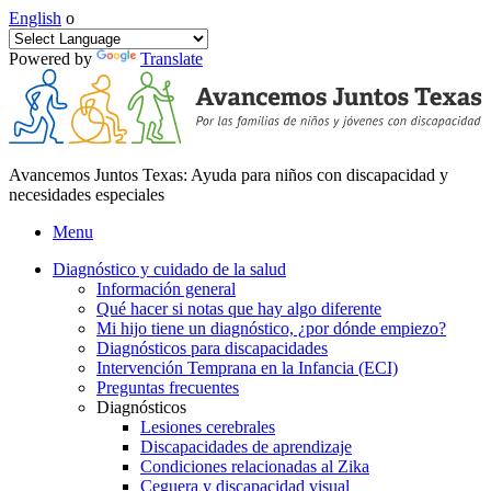
English
o
Powered by
Translate
Avancemos Juntos Texas: Ayuda para niños con discapacidad y
necesidades especiales
Menu
Diagnóstico y cuidado de la salud
Información general
Qué hacer si notas que hay algo diferente
Mi hijo tiene un diagnóstico, ¿por dónde empiezo?
Diagnósticos para discapacidades
Intervención Temprana en la Infancia (ECI)
Preguntas frecuentes
Diagnósticos
Lesiones cerebrales
Discapacidades de aprendizaje
Condiciones relacionadas al Zika
Ceguera y discapacidad visual