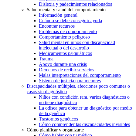
Dislexia y padecimientos relacionados
Salud mental y salud del comportamiento
Información general
Cuándo se debe conseguir ayuda
Encontrar recursos
Problemas de comportamiento
Comportamiento peligroso
Salud mental en niños con discapacidad
intelectual o del desarrollo
Medicamentos psiquiátricos
Trauma
Apoyo durante una crisis
Derechos de recibir servicios
Malas interpretaciones del comportamiento
Sistema de justicia para menores
Discapacidades múltiples, afecciones poco comunes o
casos sin diagnóstico
Niños con condición rara, varios diagnósticos o
no tiene diagnóstico
La odisea para obtener un diagnóstico por medio
de la genética
Trastornos genéticos
Cómo comprender las discapacidades invisibles
Cómo planificar y organizarte
Cómo hablar con tu médico