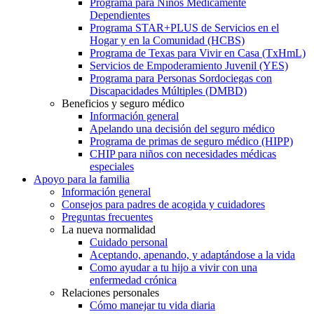
Programa para Niños Médicamente
Dependientes
Programa STAR+PLUS de Servicios en el
Hogar y en la Comunidad (HCBS)
Programa de Texas para Vivir en Casa (TxHmL)
Servicios de Empoderamiento Juvenil (YES)
Programa para Personas Sordociegas con
Discapacidades Múltiples (DMBD)
Beneficios y seguro médico
Información general
Apelando una decisión del seguro médico
Programa de primas de seguro médico (HIPP)
CHIP para niños con necesidades médicas
especiales
Apoyo para la familia
Información general
Consejos para padres de acogida y cuidadores
Preguntas frecuentes
La nueva normalidad
Cuidado personal
Aceptando, apenando, y adaptándose a la vida
Como ayudar a tu hijo a vivir con una
enfermedad crónica
Relaciones personales
Cómo manejar tu vida diaria