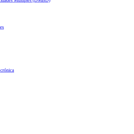
acidades Múltiples (DMBD)
es
 crónica