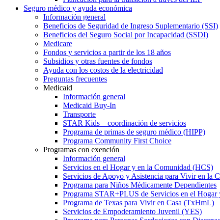
Seguro médico y ayuda económica
Información general
Beneficios de Seguridad de Ingreso Suplementario (SSI)
Beneficios del Seguro Social por Incapacidad (SSDI)
Medicare
Fondos y servicios a partir de los 18 años
Subsidios y otras fuentes de fondos
Ayuda con los costos de la electricidad
Preguntas frecuentes
Medicaid
Información general
Medicaid Buy-In
Transporte
STAR Kids – coordinación de servicios
Programa de primas de seguro médico (HIPP)
Programa Community First Choice
Programas con exención
Información general
Servicios en el Hogar y en la Comunidad (HCS)
Servicios de Apoyo y Asistencia para Vivir en l
Programa para Niños Médicamente Dependientes
Programa STAR+PLUS de Servicios en el Hogar
Programa de Texas para Vivir en Casa (TxHmL)
Servicios de Empoderamiento Juvenil (YES)