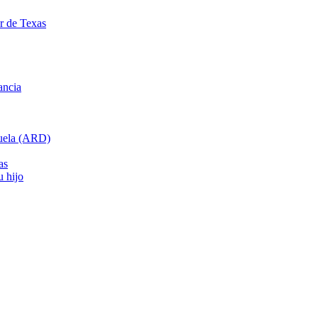
ar de Texas
ancia
cuela (ARD)
as
u hijo