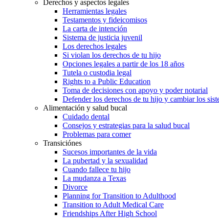
Derechos y aspectos legales
Herramientas legales
Testamentos y fideicomisos
La carta de intención
Sistema de justicia juvenil
Los derechos legales
Si violan los derechos de tu hijo
Opciones legales a partir de los 18 años
Tutela o custodia legal
Rights to a Public Education
Toma de decisiones con apoyo y poder notarial
Defender los derechos de tu hijo y cambiar los sis
Alimentación y salud bucal
Cuidado dental
Consejos y estrategias para la salud bucal
Problemas para comer
Transiciónes
Sucesos importantes de la vida
La pubertad y la sexualidad
Cuando fallece tu hijo
La mudanza a Texas
Divorce
Planning for Transition to Adulthood
Transition to Adult Medical Care
Friendships After High School