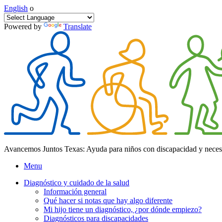
English
o
Powered by
Translate
Avancemos Juntos Texas: Ayuda para niños con discapacidad y neces
Menu
Diagnóstico y cuidado de la salud
Información general
Qué hacer si notas que hay algo diferente
Mi hijo tiene un diagnóstico, ¿por dónde empiezo?
Diagnósticos para discapacidades