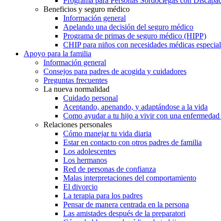
Programa para Personas Sordociegas con Discap
Beneficios y seguro médico
Información general
Apelando una decisión del seguro médico
Programa de primas de seguro médico (HIPP)
CHIP para niños con necesidades médicas especial
Apoyo para la familia
Información general
Consejos para padres de acogida y cuidadores
Preguntas frecuentes
La nueva normalidad
Cuidado personal
Aceptando, apenando, y adaptándose a la vida
Como ayudar a tu hijo a vivir con una enfermedad
Relaciones personales
Cómo manejar tu vida diaria
Estar en contacto con otros padres de familia
Los adolescentes
Los hermanos
Red de personas de confianza
Malas interpretaciones del comportamiento
El divorcio
La terapia para los padres
Pensar de manera centrada en la persona
Las amistades después de la preparatori