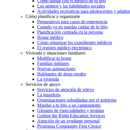
Cómo hablar con el médico de tu hijo
Los amigos y las habilidades sociales
Actividades recreativas para adolescentes y adulto
Cómo planificar y organizarte
Preparativos para casos de emergencia
Cuando ya no puedas cuidar de tu hijo
Planificación centrada en la persona
Hogar médico
Cómo organizar los expedientes médicos
El registro médico electrónico
Vivienda y situaciones familiares
Modificar tu hogar
Familias militares
Nuevas asignaciones
Habitantes de áreas rurales
La vivienda
Servicios de apoyo
Servicios de atención de relevo
La guardería
Organizaciones subsidiadas por el gobierno
Mandar a tu hijo a un campamento
Glosario de especialidades y terapias
Getting the Right Education Services
Atención de un ayudante personal
Programa Community First Choice