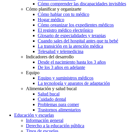
Cómo comprender las discapacidades invisibles
Cómo planificar y organizarte
Cómo hablar con tu médico
Hogar médico
Cómo organizar los expedientes médicos
El registro médico electrónico
Glosario de especialidades y terapias
Cuando sales del hospital antes que tu bebé
La transición en la atención médica
Telesalud y telemedicina
Indicadores del desarrollo
Desde el nacimiento hasta los 3 años
De los 3 años en adelante
Equipo
Equipo y suministros médicos
La tecnología y aparatos de adaptación
Alimentación y salud bucal
Salud bucal
Cuidado dental
Problemas para comer
Trastornos alimentarios
Educación y escuelas
Información general
Derecho a la educación pública
Tipos de escuelas