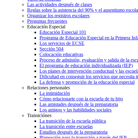
Las actividades después de clases
Reglas sobre la asistencia del 90% y el ausentismo escol
Organizar los registros escolares
Preguntas frecuentes
Educación Especial
Educación Especial 101
Programa de Educación Especial en la Primera Inf
Los servicios de ECSE
Sección 504
Colocación educativas
Proceso de admisión, evaluación y salida de la es
El programa de educación individualizada (IEP)
Los planes de intervención conductual y las escuel
Dificultad en conseguir los servicios que necesita t
La defensa y promoción de la educación especial
Relaciones personales
La intimidación
Cómo relacionarte con la escuela de tu hijo
Las amistades después de la preparatoria
Los amigos y las habilidades sociales
Transiciónes
La transición de la escuela pública
La transición entre escuelas
Estudios después de la preparatoria
Planeación para la transición a través del IEP