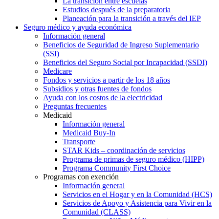
La transición entre escuelas
Estudios después de la preparatoria
Planeación para la transición a través del IEP
Seguro médico y ayuda económica
Información general
Beneficios de Seguridad de Ingreso Suplementario
(SSI)
Beneficios del Seguro Social por Incapacidad (SSDI)
Medicare
Fondos y servicios a partir de los 18 años
Subsidios y otras fuentes de fondos
Ayuda con los costos de la electricidad
Preguntas frecuentes
Medicaid
Información general
Medicaid Buy-In
Transporte
STAR Kids – coordinación de servicios
Programa de primas de seguro médico (HIPP)
Programa Community First Choice
Programas con exención
Información general
Servicios en el Hogar y en la Comunidad (HCS)
Servicios de Apoyo y Asistencia para Vivir en la
Comunidad (CLASS)