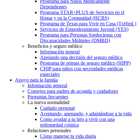
Programa para Niños Médicamente
Dependientes
Programa STAR+PLUS de Servicios en el
Hogar y en la Comunidad (HCBS)
Programa de Texas para Vivir en Casa (TxHmL)
Servicios de Empoderamiento Juvenil (YES)
Programa para Personas Sordociegas con
Discapacidades Múltiples (DMBD)
Beneficios y seguro médico
Información general
Apelando una decisión del seguro médico
Programa de primas de seguro médico (HIPP)
CHIP para niños con necesidades médicas
especiales
Apoyo para la familia
Información general
Consejos para padres de acogida y cuidadores
Preguntas frecuentes
La nueva normalidad
Cuidado personal
Aceptando, apenando, y adaptándose a la vida
Como ayudar a tu hijo a vivir con una
enfermedad crónica
Relaciones personales
Cómo manejar tu vida diaria