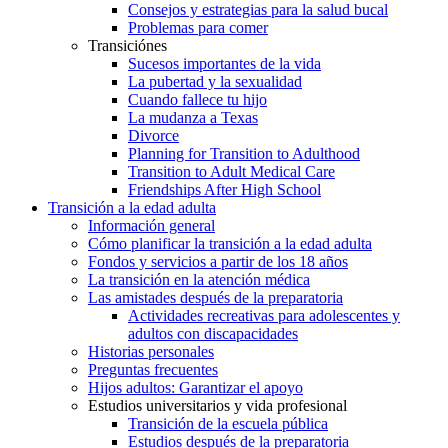
Consejos y estrategias para la salud bucal
Problemas para comer
Transiciónes
Sucesos importantes de la vida
La pubertad y la sexualidad
Cuando fallece tu hijo
La mudanza a Texas
Divorce
Planning for Transition to Adulthood
Transition to Adult Medical Care
Friendships After High School
Transición a la edad adulta
Información general
Cómo planificar la transición a la edad adulta
Fondos y servicios a partir de los 18 años
La transición en la atención médica
Las amistades después de la preparatoria
Actividades recreativas para adolescentes y
adultos con discapacidades
Historias personales
Preguntas frecuentes
Hijos adultos: Garantizar el apoyo
Estudios universitarios y vida profesional
Transición de la escuela pública
Estudios después de la preparatoria