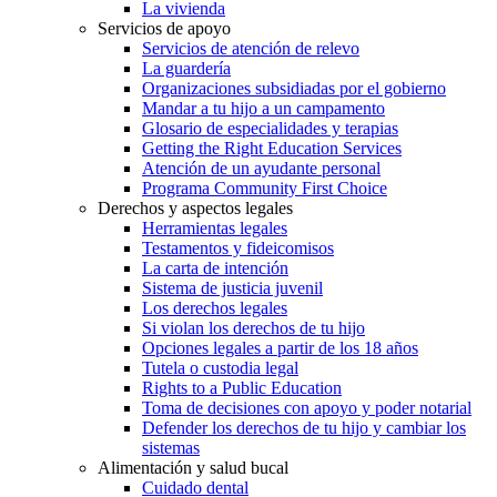
La vivienda
Servicios de apoyo
Servicios de atención de relevo
La guardería
Organizaciones subsidiadas por el gobierno
Mandar a tu hijo a un campamento
Glosario de especialidades y terapias
Getting the Right Education Services
Atención de un ayudante personal
Programa Community First Choice
Derechos y aspectos legales
Herramientas legales
Testamentos y fideicomisos
La carta de intención
Sistema de justicia juvenil
Los derechos legales
Si violan los derechos de tu hijo
Opciones legales a partir de los 18 años
Tutela o custodia legal
Rights to a Public Education
Toma de decisiones con apoyo y poder notarial
Defender los derechos de tu hijo y cambiar los
sistemas
Alimentación y salud bucal
Cuidado dental