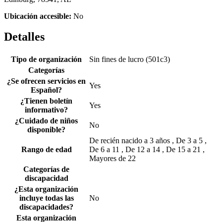
Ubicación accesible:
No
Detalles
Tipo de organización
Sin fines de lucro (501c3)
Categorías
¿Se ofrecen servicios en
Yes
Español?
¿Tienen boletín
Yes
informativo?
¿Cuidado de niños
No
disponible?
De recién nacido a 3 años , De 3 a 5 ,
Rango de edad
De 6 a 11 , De 12 a 14 , De 15 a 21 ,
Mayores de 22
Categorías de
discapacidad
¿Esta organización
incluye todas las
No
discapacidades?
Esta organización