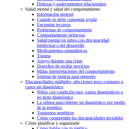
Dislexia y padecimientos relacionados
Salud mental y salud del comportamiento
Información general
Cuándo se debe conseguir ayuda
Encontrar recursos
Problemas de comportamiento
Comportamiento peligroso
Salud mental en niños con discapacidad
intelectual o del desarrollo
Medicamentos psiquiátricos
Trauma
Apoyo durante una crisis
Derechos de recibir servicios
Malas interpretaciones del comportamiento
Sistema de justicia para menores
Discapacidades múltiples, afecciones poco comunes o
casos sin diagnóstico
Niños con condición rara, varios diagnósticos o
no tiene diagnóstico
La odisea para obtener un diagnóstico por medio
de la genética
Trastornos genéticos
Cómo comprender las discapacidades invisibles
Cómo planificar y organizarte
Cómo hablar con tu médico