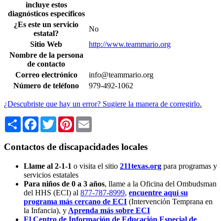
incluye estos
diagnósticos específicos
¿Es este un servicio
No
estatal?
Sitio Web
http://www.teammario.org
Nombre de la persona
de contacto
Correo electrónico
info@teammario.org
Número de teléfono
979-492-1062
¿Descubriste que hay un error? Sugiere la manera de corregirlo.
Share
Facebook
Twitter
Pinterest
Email
Contactos de discapacidades locales
Llame al 2-1-1
o visita el sitio
211texas.org
para programas y
servicios estatales
Para niños de 0 a 3 años
, llame a la Oficina del Ombudsman
del HHS (ECI) al
877-787-8999
,
encuentre aquí su
programa más cercano de ECI
(Intervención Temprana en
la Infancia),
y
Aprenda más sobre ECI
El Centro de Información de Educación Especial de