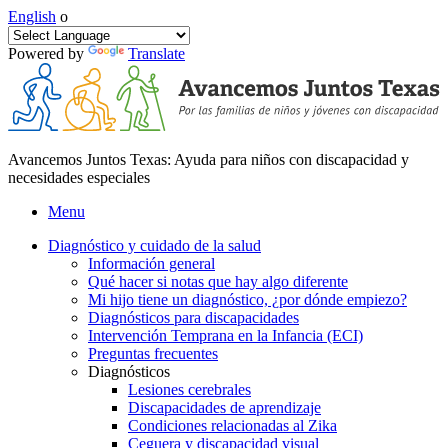
English
o
Powered by
Translate
Avancemos Juntos Texas: Ayuda para niños con discapacidad y
necesidades especiales
Menu
Diagnóstico y cuidado de la salud
Información general
Qué hacer si notas que hay algo diferente
Mi hijo tiene un diagnóstico, ¿por dónde empiezo?
Diagnósticos para discapacidades
Intervención Temprana en la Infancia (ECI)
Preguntas frecuentes
Diagnósticos
Lesiones cerebrales
Discapacidades de aprendizaje
Condiciones relacionadas al Zika
Ceguera y discapacidad visual