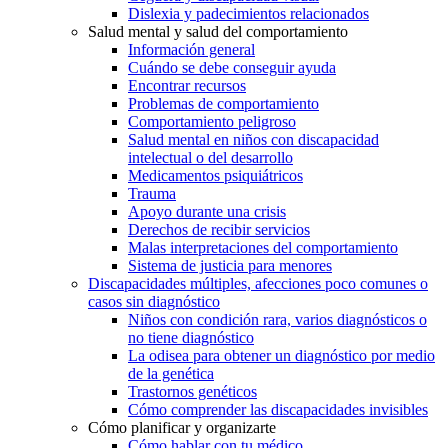
Dislexia y padecimientos relacionados
Salud mental y salud del comportamiento
Información general
Cuándo se debe conseguir ayuda
Encontrar recursos
Problemas de comportamiento
Comportamiento peligroso
Salud mental en niños con discapacidad
intelectual o del desarrollo
Medicamentos psiquiátricos
Trauma
Apoyo durante una crisis
Derechos de recibir servicios
Malas interpretaciones del comportamiento
Sistema de justicia para menores
Discapacidades múltiples, afecciones poco comunes o
casos sin diagnóstico
Niños con condición rara, varios diagnósticos o
no tiene diagnóstico
La odisea para obtener un diagnóstico por medio
de la genética
Trastornos genéticos
Cómo comprender las discapacidades invisibles
Cómo planificar y organizarte
Cómo hablar con tu médico