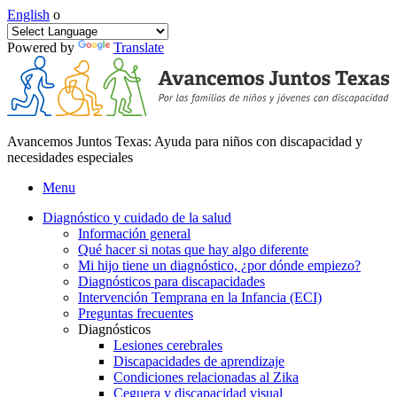
English
o
Powered by
Translate
Avancemos Juntos Texas: Ayuda para niños con discapacidad y
necesidades especiales
Menu
Diagnóstico y cuidado de la salud
Información general
Qué hacer si notas que hay algo diferente
Mi hijo tiene un diagnóstico, ¿por dónde empiezo?
Diagnósticos para discapacidades
Intervención Temprana en la Infancia (ECI)
Preguntas frecuentes
Diagnósticos
Lesiones cerebrales
Discapacidades de aprendizaje
Condiciones relacionadas al Zika
Ceguera y discapacidad visual