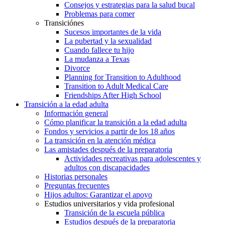
Consejos y estrategias para la salud bucal
Problemas para comer
Transiciónes
Sucesos importantes de la vida
La pubertad y la sexualidad
Cuando fallece tu hijo
La mudanza a Texas
Divorce
Planning for Transition to Adulthood
Transition to Adult Medical Care
Friendships After High School
Transición a la edad adulta
Información general
Cómo planificar la transición a la edad adulta
Fondos y servicios a partir de los 18 años
La transición en la atención médica
Las amistades después de la preparatoria
Actividades recreativas para adolescentes y
adultos con discapacidades
Historias personales
Preguntas frecuentes
Hijos adultos: Garantizar el apoyo
Estudios universitarios y vida profesional
Transición de la escuela pública
Estudios después de la preparatoria