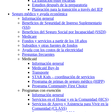
La transición entre escuelas
Estudios después de la preparatoria
Planeación para la transición a través del IEP
Seguro médico y ayuda económica
Información general
Beneficios de Seguridad de Ingreso Suplementario
(SSI)
Beneficios del Seguro Social por Incapacidad (SSDI)
Medicare
Fondos y servicios a partir de los 18 años
Subsidios y otras fuentes de fondos
Ayuda con los costos de la electricidad
Preguntas frecuentes
Medicaid
Información general
Medicaid Buy-In
Transporte
STAR Kids – coordinación de servicios
Programa de primas de seguro médico (HIPP)
Programa Community First Choice
Programas con exención
Información general
Servicios en el Hogar y en la Comunidad (HCS)
Servicios de Apoyo y Asistencia para Vivir en la
Comunidad (CLASS)