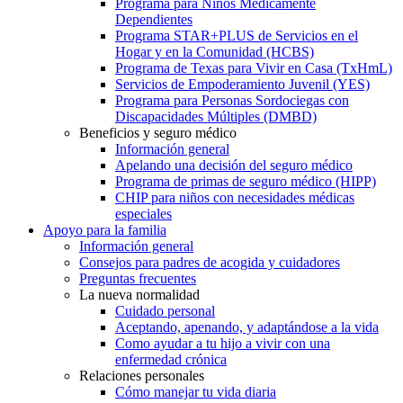
Programa para Niños Médicamente
Dependientes
Programa STAR+PLUS de Servicios en el
Hogar y en la Comunidad (HCBS)
Programa de Texas para Vivir en Casa (TxHmL)
Servicios de Empoderamiento Juvenil (YES)
Programa para Personas Sordociegas con
Discapacidades Múltiples (DMBD)
Beneficios y seguro médico
Información general
Apelando una decisión del seguro médico
Programa de primas de seguro médico (HIPP)
CHIP para niños con necesidades médicas
especiales
Apoyo para la familia
Información general
Consejos para padres de acogida y cuidadores
Preguntas frecuentes
La nueva normalidad
Cuidado personal
Aceptando, apenando, y adaptándose a la vida
Como ayudar a tu hijo a vivir con una
enfermedad crónica
Relaciones personales
Cómo manejar tu vida diaria