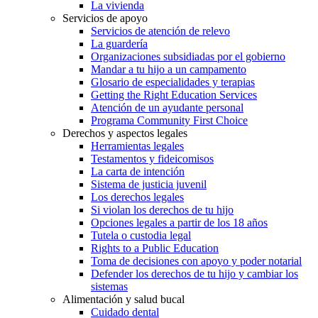
La vivienda
Servicios de apoyo
Servicios de atención de relevo
La guardería
Organizaciones subsidiadas por el gobierno
Mandar a tu hijo a un campamento
Glosario de especialidades y terapias
Getting the Right Education Services
Atención de un ayudante personal
Programa Community First Choice
Derechos y aspectos legales
Herramientas legales
Testamentos y fideicomisos
La carta de intención
Sistema de justicia juvenil
Los derechos legales
Si violan los derechos de tu hijo
Opciones legales a partir de los 18 años
Tutela o custodia legal
Rights to a Public Education
Toma de decisiones con apoyo y poder notarial
Defender los derechos de tu hijo y cambiar los
sistemas
Alimentación y salud bucal
Cuidado dental