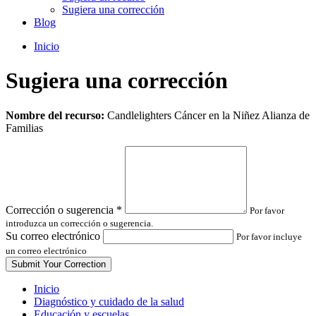
Sugiera una corrección
Blog
Inicio
Sugiera una corrección
Leave
Nombre del recurso:
Candlelighters Cáncer en la Niñez Alianza de
this
Familias
field
blank
Corrección o sugerencia
*
Por favor
introduzca un corrección o sugerencia.
Su correo electrónico
Por favor incluye
un correo electrónico
Inicio
Diagnóstico y cuidado de la salud
Educación y escuelas