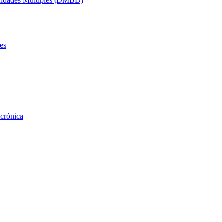
acidades Múltiples (DMBD)
es
 crónica