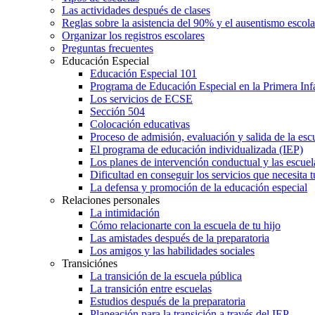
Las actividades después de clases
Reglas sobre la asistencia del 90% y el ausentismo escol
Organizar los registros escolares
Preguntas frecuentes
Educación Especial
Educación Especial 101
Programa de Educación Especial en la Primera Inf
Los servicios de ECSE
Sección 504
Colocación educativas
Proceso de admisión, evaluación y salida de la es
El programa de educación individualizada (IEP)
Los planes de intervención conductual y las escuel
Dificultad en conseguir los servicios que necesita t
La defensa y promoción de la educación especial
Relaciones personales
La intimidación
Cómo relacionarte con la escuela de tu hijo
Las amistades después de la preparatoria
Los amigos y las habilidades sociales
Transiciónes
La transición de la escuela pública
La transición entre escuelas
Estudios después de la preparatoria
Planeación para la transición a través del IEP