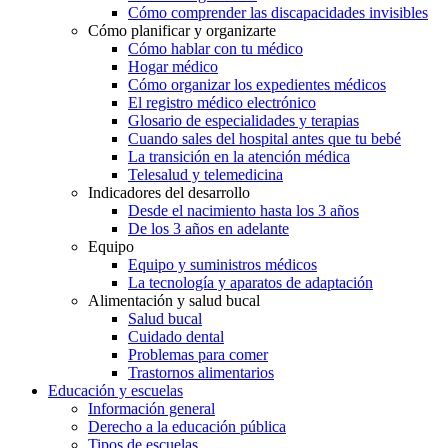
Cómo comprender las discapacidades invisibles
Cómo planificar y organizarte
Cómo hablar con tu médico
Hogar médico
Cómo organizar los expedientes médicos
El registro médico electrónico
Glosario de especialidades y terapias
Cuando sales del hospital antes que tu bebé
La transición en la atención médica
Telesalud y telemedicina
Indicadores del desarrollo
Desde el nacimiento hasta los 3 años
De los 3 años en adelante
Equipo
Equipo y suministros médicos
La tecnología y aparatos de adaptación
Alimentación y salud bucal
Salud bucal
Cuidado dental
Problemas para comer
Trastornos alimentarios
Educación y escuelas
Información general
Derecho a la educación pública
Tipos de escuelas