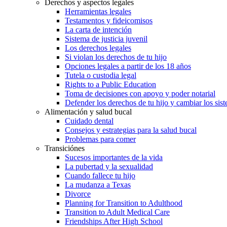
Derechos y aspectos legales
Herramientas legales
Testamentos y fideicomisos
La carta de intención
Sistema de justicia juvenil
Los derechos legales
Si violan los derechos de tu hijo
Opciones legales a partir de los 18 años
Tutela o custodia legal
Rights to a Public Education
Toma de decisiones con apoyo y poder notarial
Defender los derechos de tu hijo y cambiar los sis
Alimentación y salud bucal
Cuidado dental
Consejos y estrategias para la salud bucal
Problemas para comer
Transiciónes
Sucesos importantes de la vida
La pubertad y la sexualidad
Cuando fallece tu hijo
La mudanza a Texas
Divorce
Planning for Transition to Adulthood
Transition to Adult Medical Care
Friendships After High School