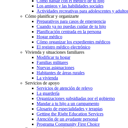
Cómo hablar con el médico de tu hijo
Los amigos y las habilidades sociales
Actividades recreativas para adolescentes y adulto
Cómo planificar y organizarte
Preparativos para casos de emergencia
Cuando ya no puedas cuidar de tu hijo
Planificación centrada en la persona
Hogar médico
Cómo organizar los expedientes médicos
El registro médico electrónico
Vivienda y situaciones familiares
Modificar tu hogar
Familias militares
Nuevas asignaciones
Habitantes de áreas rurales
La vivienda
Servicios de apoyo
Servicios de atención de relevo
La guardería
Organizaciones subsidiadas por el gobierno
Mandar a tu hijo a un campamento
Glosario de especialidades y terapias
Getting the Right Education Services
Atención de un ayudante personal
Programa Community First Choice