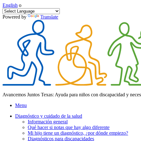
English
o
Powered by
Translate
Avancemos Juntos Texas: Ayuda para niños con discapacidad y neces
Menu
Diagnóstico y cuidado de la salud
Información general
Qué hacer si notas que hay algo diferente
Mi hijo tiene un diagnóstico, ¿por dónde empiezo?
Diagnósticos para discapacidades