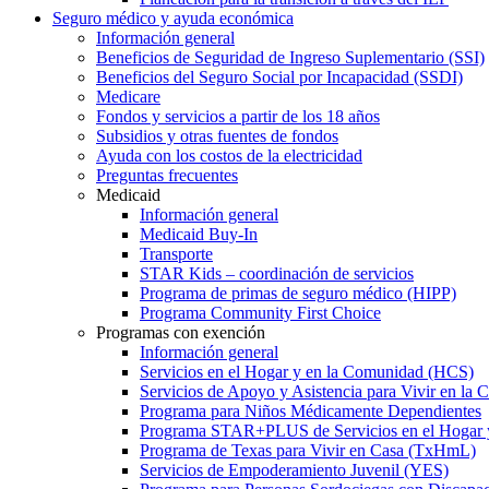
Seguro médico y ayuda económica
Información general
Beneficios de Seguridad de Ingreso Suplementario (SSI)
Beneficios del Seguro Social por Incapacidad (SSDI)
Medicare
Fondos y servicios a partir de los 18 años
Subsidios y otras fuentes de fondos
Ayuda con los costos de la electricidad
Preguntas frecuentes
Medicaid
Información general
Medicaid Buy-In
Transporte
STAR Kids – coordinación de servicios
Programa de primas de seguro médico (HIPP)
Programa Community First Choice
Programas con exención
Información general
Servicios en el Hogar y en la Comunidad (HCS)
Servicios de Apoyo y Asistencia para Vivir en l
Programa para Niños Médicamente Dependientes
Programa STAR+PLUS de Servicios en el Hogar
Programa de Texas para Vivir en Casa (TxHmL)
Servicios de Empoderamiento Juvenil (YES)