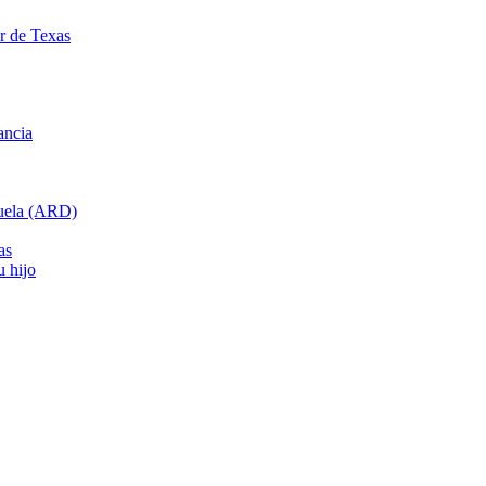
ar de Texas
ancia
cuela (ARD)
as
u hijo