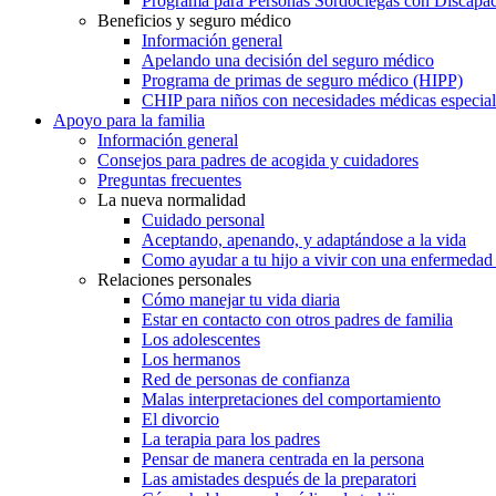
Programa para Personas Sordociegas con Discap
Beneficios y seguro médico
Información general
Apelando una decisión del seguro médico
Programa de primas de seguro médico (HIPP)
CHIP para niños con necesidades médicas especial
Apoyo para la familia
Información general
Consejos para padres de acogida y cuidadores
Preguntas frecuentes
La nueva normalidad
Cuidado personal
Aceptando, apenando, y adaptándose a la vida
Como ayudar a tu hijo a vivir con una enfermedad
Relaciones personales
Cómo manejar tu vida diaria
Estar en contacto con otros padres de familia
Los adolescentes
Los hermanos
Red de personas de confianza
Malas interpretaciones del comportamiento
El divorcio
La terapia para los padres
Pensar de manera centrada en la persona
Las amistades después de la preparatori