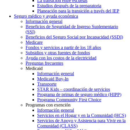
La transición entre escuelas
Estudios después de la preparatoria
Planeación para la transición a través del IEP
Seguro médico y ayuda económica
Información general
Beneficios de Seguridad de Ingreso Suplementario
(SSI)
Beneficios del Seguro Social por Incapacidad (SSDI)
Medicare
Fondos y servicios a partir de los 18 años
Subsidios y otras fuentes de fondos
Ayuda con los costos de la electricidad
Preguntas frecuentes
Medicaid
Información general
Medicaid Buy-In
Transporte
STAR Kids – coordinación de servicios
Programa de primas de seguro médico (HIPP)
Programa Community First Choice
Programas con exención
Información general
Servicios en el Hogar y en la Comunidad (HCS)
Servicios de Apoyo y Asistencia para Vivir en la
Comunidad (CLASS)