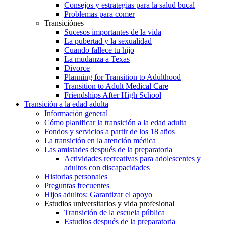
Consejos y estrategias para la salud bucal
Problemas para comer
Transiciónes
Sucesos importantes de la vida
La pubertad y la sexualidad
Cuando fallece tu hijo
La mudanza a Texas
Divorce
Planning for Transition to Adulthood
Transition to Adult Medical Care
Friendships After High School
Transición a la edad adulta
Información general
Cómo planificar la transición a la edad adulta
Fondos y servicios a partir de los 18 años
La transición en la atención médica
Las amistades después de la preparatoria
Actividades recreativas para adolescentes y
adultos con discapacidades
Historias personales
Preguntas frecuentes
Hijos adultos: Garantizar el apoyo
Estudios universitarios y vida profesional
Transición de la escuela pública
Estudios después de la preparatoria