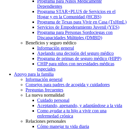
Programa para Niños Médicamente
Dependientes
Programa STAR+PLUS de Servicios en el
Hogar y en la Comunidad (HCBS)
Programa de Texas para Vivir en Casa (TxHmL)
Servicios de Empoderamiento Juvenil (YES)
Programa para Personas Sordociegas con
Discapacidades Múltiples (DMBD)
Beneficios y seguro médico
Información general
Apelando una decisión del seguro médico
Programa de primas de seguro médico (HIPP)
CHIP para niños con necesidades médicas
especiales
Apoyo para la familia
Información general
Consejos para padres de acogida y cuidadores
Preguntas frecuentes
La nueva normalidad
Cuidado personal
Aceptando, apenando, y adaptándose a la vida
Como ayudar a tu hijo a vivir con una
enfermedad crónica
Relaciones personales
Cómo manejar tu vida diaria