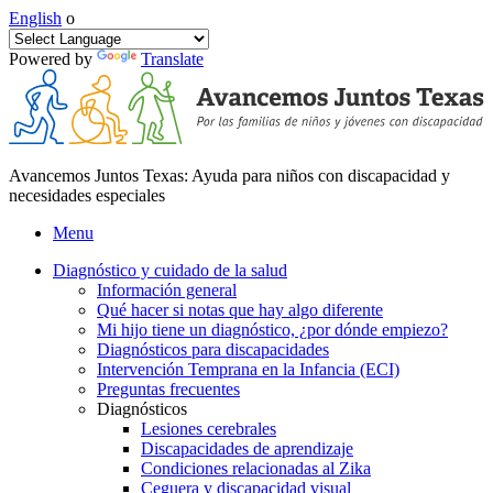
English
o
Powered by
Translate
Avancemos Juntos Texas: Ayuda para niños con discapacidad y
necesidades especiales
Menu
Diagnóstico y cuidado de la salud
Información general
Qué hacer si notas que hay algo diferente
Mi hijo tiene un diagnóstico, ¿por dónde empiezo?
Diagnósticos para discapacidades
Intervención Temprana en la Infancia (ECI)
Preguntas frecuentes
Diagnósticos
Lesiones cerebrales
Discapacidades de aprendizaje
Condiciones relacionadas al Zika
Ceguera y discapacidad visual