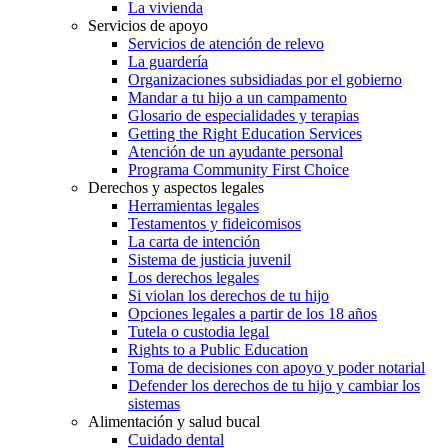
La vivienda
Servicios de apoyo
Servicios de atención de relevo
La guardería
Organizaciones subsidiadas por el gobierno
Mandar a tu hijo a un campamento
Glosario de especialidades y terapias
Getting the Right Education Services
Atención de un ayudante personal
Programa Community First Choice
Derechos y aspectos legales
Herramientas legales
Testamentos y fideicomisos
La carta de intención
Sistema de justicia juvenil
Los derechos legales
Si violan los derechos de tu hijo
Opciones legales a partir de los 18 años
Tutela o custodia legal
Rights to a Public Education
Toma de decisiones con apoyo y poder notarial
Defender los derechos de tu hijo y cambiar los
sistemas
Alimentación y salud bucal
Cuidado dental