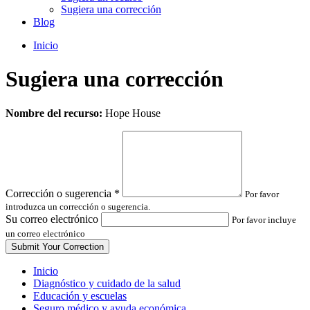
Sugiera una corrección
Blog
Inicio
Sugiera una corrección
Leave
Nombre del recurso:
Hope House
this
field
blank
Corrección o sugerencia
*
Por favor
introduzca un corrección o sugerencia.
Su correo electrónico
Por favor incluye
un correo electrónico
Inicio
Diagnóstico y cuidado de la salud
Educación y escuelas
Seguro médico y ayuda económica