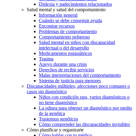
Dislexia y padecimientos relacionados
Salud mental y salud del comportamiento
Información general
Cuándo se debe conseguir ayuda
Encontrar recursos
Problemas de comportamiento
Comportamiento peligroso
Salud mental en niños con discapacidad
intelectual o del desarrollo
Medicamentos psiquiátricos
Trauma
Apoyo durante una crisis
Derechos de recibir servicios
Malas interpretaciones del comportamiento
Sistema de justicia para menores
Discapacidades múltiples, afecciones poco comunes o
casos sin diagnóstico
Niños con condición rara, varios diagnósticos o
no tiene diagnóstico
La odisea para obtener un diagnóstico por medio
de la genética
Trastornos genéticos
Cómo comprender las discapacidades invisibles
Cómo planificar y organizarte
Cómo hablar con tu médico