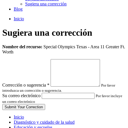
Sugiera una corrección
Blog
Inicio
Sugiera una corrección
Leave
Nombre del recurso:
Special Olympics Texas - Area 11 Greater Ft.
this
Worth
field
blank
Corrección o sugerencia
*
Por favor
introduzca un corrección o sugerencia.
Su correo electrónico
Por favor incluye
un correo electrónico
Inicio
Diagnóstico y cuidado de la salud
Educación y escuelas