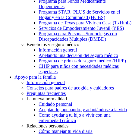
Programa para Niños Médicamente
Dependientes
Programa STAR+PLUS de Servicios en el
Hogar y en la Comunidad (HCBS)
Programa de Texas para Vivir en Casa (TxHmL)
Servicios de Empoderamiento Juvenil (YES)
Programa para Personas Sordociegas con
Discapacidades Múltiples (DMBD)
Beneficios y seguro médico
Información general
Apelando una decisión del seguro médico
Programa de primas de seguro médico (HIPP)
CHIP para niños con necesidades médicas
especiales
Apoyo para la familia
Información general
Consejos para padres de acogida y cuidadores
Preguntas frecuentes
La nueva normalidad
Cuidado personal
Aceptando, apenando, y adaptándose a la vida
Como ayudar a tu hijo a vivir con una
enfermedad crónica
Relaciones personales
Cómo manejar tu vida diaria