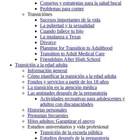
Consejos y estrategias para la salud bucal
Problemas para comer
Transiciónes
Sucesos importantes de la vida
La pubertad y la sexualidad
Cuando fallece tu hijo
La mudanza a Texas
Divorce
Planning for Transition to Adulthood
Transition to Adult Medical Care
Friendships After High School
Transición a la edad adulta
Información general
Cómo planificar la transición a la edad adulta
Fondos y servicios a partir de los 18 años
La transición en la atención médica
Las amistades después de la preparatoria
Actividades recreativas para adolescentes y
adultos con discapacidades
Historias personales
Preguntas frecuentes
Hijos adultos: Garantizar el apoyo
Estudios universitarios y vida profesional
Transición de la escuela pública
Estudios después de la preparatoria