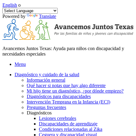
English
o
Powered by
Translate
Avancemos Juntos Texas: Ayuda para niños con discapacidad y
necesidades especiales
Menu
Diagnóstico y cuidado de la salud
Información general
Qué hacer si notas que hay algo diferente
Mi hijo tiene un diagnóstico, ¿por dónde empiezo?
Diagnósticos para discapacidades
Intervención Temprana en la Infancia (ECI)
Preguntas frecuentes
Diagnósticos
Lesiones cerebrales
Discapacidades de aprendizaje
Condiciones relacionadas al Zika
Ceguera y discapacidad visual