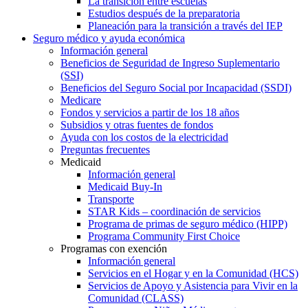
La transición entre escuelas
Estudios después de la preparatoria
Planeación para la transición a través del IEP
Seguro médico y ayuda económica
Información general
Beneficios de Seguridad de Ingreso Suplementario
(SSI)
Beneficios del Seguro Social por Incapacidad (SSDI)
Medicare
Fondos y servicios a partir de los 18 años
Subsidios y otras fuentes de fondos
Ayuda con los costos de la electricidad
Preguntas frecuentes
Medicaid
Información general
Medicaid Buy-In
Transporte
STAR Kids – coordinación de servicios
Programa de primas de seguro médico (HIPP)
Programa Community First Choice
Programas con exención
Información general
Servicios en el Hogar y en la Comunidad (HCS)
Servicios de Apoyo y Asistencia para Vivir en la
Comunidad (CLASS)