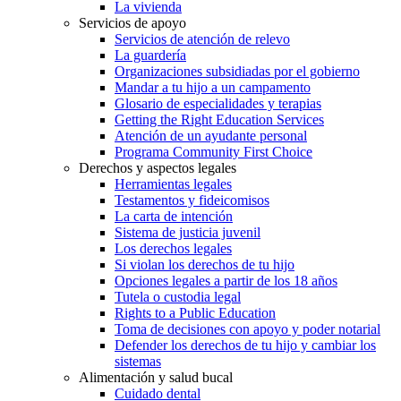
La vivienda
Servicios de apoyo
Servicios de atención de relevo
La guardería
Organizaciones subsidiadas por el gobierno
Mandar a tu hijo a un campamento
Glosario de especialidades y terapias
Getting the Right Education Services
Atención de un ayudante personal
Programa Community First Choice
Derechos y aspectos legales
Herramientas legales
Testamentos y fideicomisos
La carta de intención
Sistema de justicia juvenil
Los derechos legales
Si violan los derechos de tu hijo
Opciones legales a partir de los 18 años
Tutela o custodia legal
Rights to a Public Education
Toma de decisiones con apoyo y poder notarial
Defender los derechos de tu hijo y cambiar los
sistemas
Alimentación y salud bucal
Cuidado dental