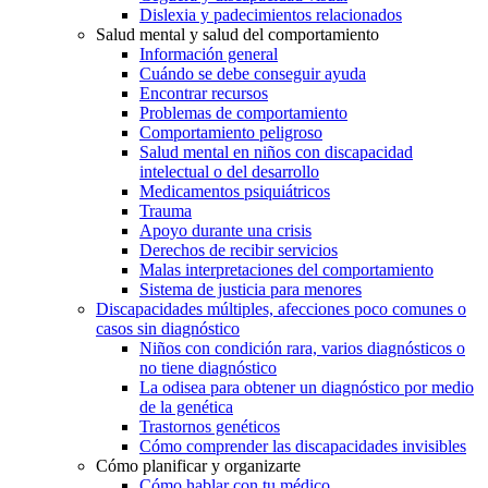
Dislexia y padecimientos relacionados
Salud mental y salud del comportamiento
Información general
Cuándo se debe conseguir ayuda
Encontrar recursos
Problemas de comportamiento
Comportamiento peligroso
Salud mental en niños con discapacidad
intelectual o del desarrollo
Medicamentos psiquiátricos
Trauma
Apoyo durante una crisis
Derechos de recibir servicios
Malas interpretaciones del comportamiento
Sistema de justicia para menores
Discapacidades múltiples, afecciones poco comunes o
casos sin diagnóstico
Niños con condición rara, varios diagnósticos o
no tiene diagnóstico
La odisea para obtener un diagnóstico por medio
de la genética
Trastornos genéticos
Cómo comprender las discapacidades invisibles
Cómo planificar y organizarte
Cómo hablar con tu médico