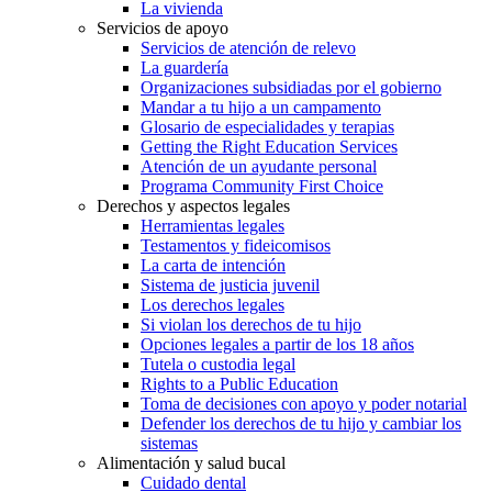
La vivienda
Servicios de apoyo
Servicios de atención de relevo
La guardería
Organizaciones subsidiadas por el gobierno
Mandar a tu hijo a un campamento
Glosario de especialidades y terapias
Getting the Right Education Services
Atención de un ayudante personal
Programa Community First Choice
Derechos y aspectos legales
Herramientas legales
Testamentos y fideicomisos
La carta de intención
Sistema de justicia juvenil
Los derechos legales
Si violan los derechos de tu hijo
Opciones legales a partir de los 18 años
Tutela o custodia legal
Rights to a Public Education
Toma de decisiones con apoyo y poder notarial
Defender los derechos de tu hijo y cambiar los
sistemas
Alimentación y salud bucal
Cuidado dental