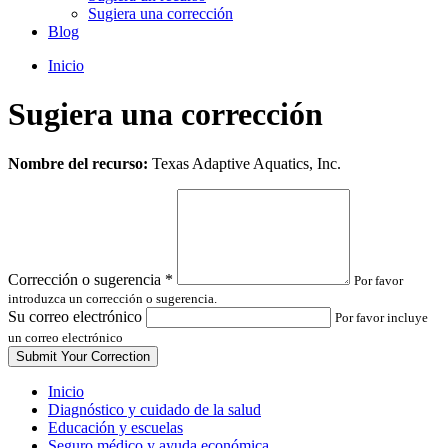
Sugiera una corrección
Blog
Inicio
Sugiera una corrección
Leave
Nombre del recurso:
Texas Adaptive Aquatics, Inc.
this
field
blank
Corrección o sugerencia
*
Por favor
introduzca un corrección o sugerencia.
Su correo electrónico
Por favor incluye
un correo electrónico
Inicio
Diagnóstico y cuidado de la salud
Educación y escuelas
Seguro médico y ayuda económica