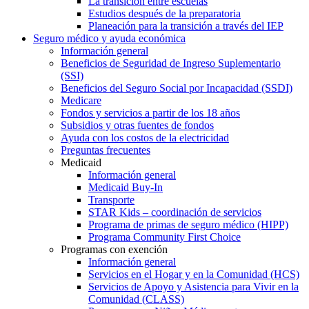
La transición entre escuelas
Estudios después de la preparatoria
Planeación para la transición a través del IEP
Seguro médico y ayuda económica
Información general
Beneficios de Seguridad de Ingreso Suplementario
(SSI)
Beneficios del Seguro Social por Incapacidad (SSDI)
Medicare
Fondos y servicios a partir de los 18 años
Subsidios y otras fuentes de fondos
Ayuda con los costos de la electricidad
Preguntas frecuentes
Medicaid
Información general
Medicaid Buy-In
Transporte
STAR Kids – coordinación de servicios
Programa de primas de seguro médico (HIPP)
Programa Community First Choice
Programas con exención
Información general
Servicios en el Hogar y en la Comunidad (HCS)
Servicios de Apoyo y Asistencia para Vivir en la
Comunidad (CLASS)