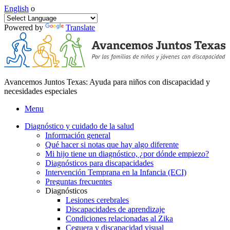
English
o
Powered by
Translate
Avancemos Juntos Texas: Ayuda para niños con discapacidad y
necesidades especiales
Menu
Diagnóstico y cuidado de la salud
Información general
Qué hacer si notas que hay algo diferente
Mi hijo tiene un diagnóstico, ¿por dónde empiezo?
Diagnósticos para discapacidades
Intervención Temprana en la Infancia (ECI)
Preguntas frecuentes
Diagnósticos
Lesiones cerebrales
Discapacidades de aprendizaje
Condiciones relacionadas al Zika
Ceguera y discapacidad visual