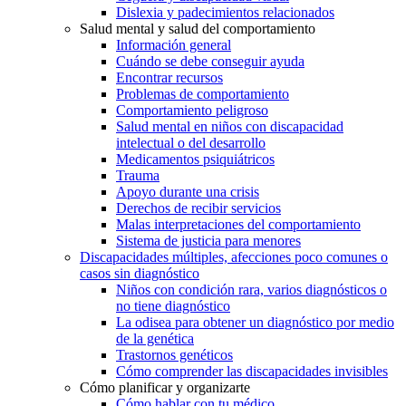
Dislexia y padecimientos relacionados
Salud mental y salud del comportamiento
Información general
Cuándo se debe conseguir ayuda
Encontrar recursos
Problemas de comportamiento
Comportamiento peligroso
Salud mental en niños con discapacidad
intelectual o del desarrollo
Medicamentos psiquiátricos
Trauma
Apoyo durante una crisis
Derechos de recibir servicios
Malas interpretaciones del comportamiento
Sistema de justicia para menores
Discapacidades múltiples, afecciones poco comunes o
casos sin diagnóstico
Niños con condición rara, varios diagnósticos o
no tiene diagnóstico
La odisea para obtener un diagnóstico por medio
de la genética
Trastornos genéticos
Cómo comprender las discapacidades invisibles
Cómo planificar y organizarte
Cómo hablar con tu médico