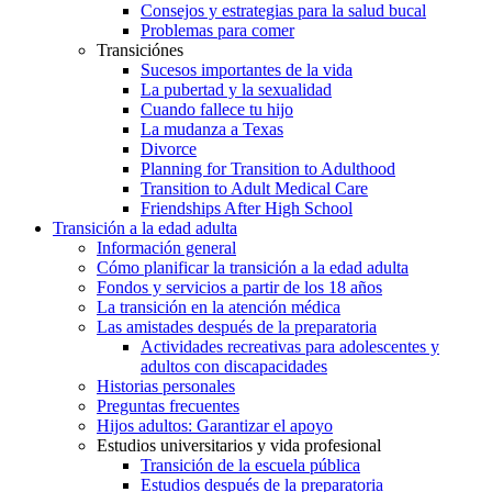
Consejos y estrategias para la salud bucal
Problemas para comer
Transiciónes
Sucesos importantes de la vida
La pubertad y la sexualidad
Cuando fallece tu hijo
La mudanza a Texas
Divorce
Planning for Transition to Adulthood
Transition to Adult Medical Care
Friendships After High School
Transición a la edad adulta
Información general
Cómo planificar la transición a la edad adulta
Fondos y servicios a partir de los 18 años
La transición en la atención médica
Las amistades después de la preparatoria
Actividades recreativas para adolescentes y
adultos con discapacidades
Historias personales
Preguntas frecuentes
Hijos adultos: Garantizar el apoyo
Estudios universitarios y vida profesional
Transición de la escuela pública
Estudios después de la preparatoria