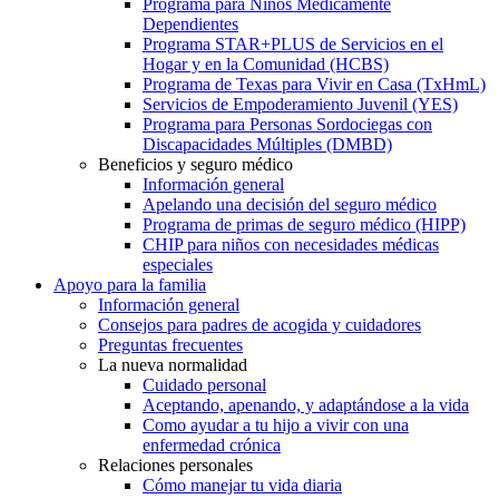
Programa para Niños Médicamente
Dependientes
Programa STAR+PLUS de Servicios en el
Hogar y en la Comunidad (HCBS)
Programa de Texas para Vivir en Casa (TxHmL)
Servicios de Empoderamiento Juvenil (YES)
Programa para Personas Sordociegas con
Discapacidades Múltiples (DMBD)
Beneficios y seguro médico
Información general
Apelando una decisión del seguro médico
Programa de primas de seguro médico (HIPP)
CHIP para niños con necesidades médicas
especiales
Apoyo para la familia
Información general
Consejos para padres de acogida y cuidadores
Preguntas frecuentes
La nueva normalidad
Cuidado personal
Aceptando, apenando, y adaptándose a la vida
Como ayudar a tu hijo a vivir con una
enfermedad crónica
Relaciones personales
Cómo manejar tu vida diaria