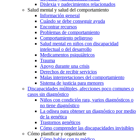
Dislexia y padecimientos relacionados
Salud mental y salud del comportamiento
Información general
Cuándo se debe conseguir ayuda
Encontrar recursos
Problemas de comportamiento
Comportamiento peligroso
Salud mental en niños con discapacidad
intelectual o del desarrollo
Medicamentos psiquiátricos
Trauma
Apoyo durante una crisis
Derechos de recibir servicios
Malas interpretaciones del comportamiento
Sistema de justicia para menores
Discapacidades múltiples, afecciones poco comunes o
casos sin diagnóstico
Niños con condición rara, varios diagnósticos o
no tiene diagnóstico
La odisea para obtener un diagnóstico por medio
de la genética
Trastornos genéticos
Cómo comprender las discapacidades invisibles
Cómo planificar y organizarte
Cómo hablar con tu médico