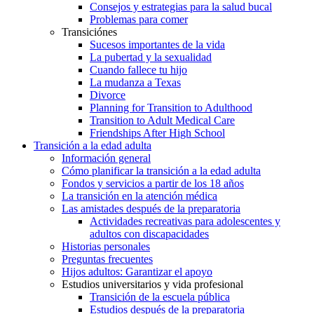
Consejos y estrategias para la salud bucal
Problemas para comer
Transiciónes
Sucesos importantes de la vida
La pubertad y la sexualidad
Cuando fallece tu hijo
La mudanza a Texas
Divorce
Planning for Transition to Adulthood
Transition to Adult Medical Care
Friendships After High School
Transición a la edad adulta
Información general
Cómo planificar la transición a la edad adulta
Fondos y servicios a partir de los 18 años
La transición en la atención médica
Las amistades después de la preparatoria
Actividades recreativas para adolescentes y
adultos con discapacidades
Historias personales
Preguntas frecuentes
Hijos adultos: Garantizar el apoyo
Estudios universitarios y vida profesional
Transición de la escuela pública
Estudios después de la preparatoria