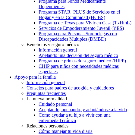
Programa para Niños Médicamente
Dependientes
Programa STAR+PLUS de Servicios en el
Hogar y en la Comunidad (HCBS)
Programa de Texas para Vivir en Casa (TxHmL)
Servicios de Empoderamiento Juvenil (YES)
Programa para Personas Sordociegas con
Discapacidades Múltiples (DMBD)
Beneficios y seguro médico
Información general
Apelando una decisión del seguro médico
Programa de primas de seguro médico (HIPP)
CHIP para niños con necesidades médicas
especiales
Apoyo para la familia
Información general
Consejos para padres de acogida y cuidadores
Preguntas frecuentes
La nueva normalidad
Cuidado personal
Aceptando, apenando, y adaptándose a la vida
Como ayudar a tu hijo a vivir con una
enfermedad crónica
Relaciones personales
Cómo manejar tu vida diaria