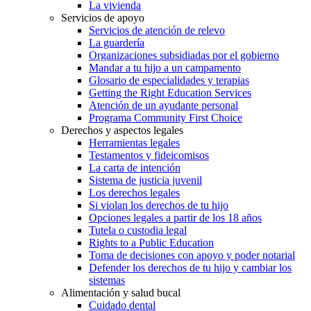
La vivienda
Servicios de apoyo
Servicios de atención de relevo
La guardería
Organizaciones subsidiadas por el gobierno
Mandar a tu hijo a un campamento
Glosario de especialidades y terapias
Getting the Right Education Services
Atención de un ayudante personal
Programa Community First Choice
Derechos y aspectos legales
Herramientas legales
Testamentos y fideicomisos
La carta de intención
Sistema de justicia juvenil
Los derechos legales
Si violan los derechos de tu hijo
Opciones legales a partir de los 18 años
Tutela o custodia legal
Rights to a Public Education
Toma de decisiones con apoyo y poder notarial
Defender los derechos de tu hijo y cambiar los
sistemas
Alimentación y salud bucal
Cuidado dental