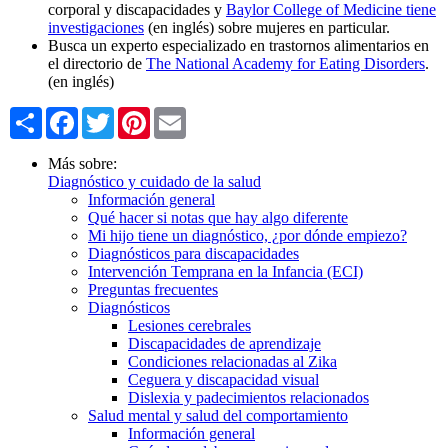
corporal y discapacidades y
Baylor College of Medicine tiene
investigaciones
(en inglés) sobre mujeres en particular.
Busca un experto especializado en trastornos alimentarios en
el directorio de
The National Academy for Eating Disorders
.
(en inglés)
Share
Facebook
Twitter
Pinterest
Email
Más sobre:
Diagnóstico y cuidado de la salud
Información general
Qué hacer si notas que hay algo diferente
Mi hijo tiene un diagnóstico, ¿por dónde empiezo?
Diagnósticos para discapacidades
Intervención Temprana en la Infancia (ECI)
Preguntas frecuentes
Diagnósticos
Lesiones cerebrales
Discapacidades de aprendizaje
Condiciones relacionadas al Zika
Ceguera y discapacidad visual
Dislexia y padecimientos relacionados
Salud mental y salud del comportamiento
Información general