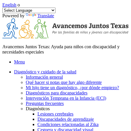
English
o
Powered by
Translate
Avancemos Juntos Texas: Ayuda para niños con discapacidad y
necesidades especiales
Menu
Diagnóstico y cuidado de la salud
Información general
Qué hacer si notas que hay algo diferente
Mi hijo tiene un diagnóstico, ¿por dónde empiezo?
Diagnósticos para discapacidades
Intervención Temprana en la Infancia (ECI)
Preguntas frecuentes
Diagnósticos
Lesiones cerebrales
Discapacidades de aprendizaje
Condiciones relacionadas al Zika
Ceguera y discapacidad visual