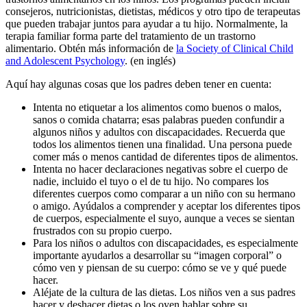
consejeros, nutricionistas, dietistas, médicos y otro tipo de terapeutas
que pueden trabajar juntos para ayudar a tu hijo. Normalmente, la
terapia familiar forma parte del tratamiento de un trastorno
alimentario. Obtén más información de
la Society of Clinical Child
and Adolescent Psychology
. (en inglés)
Aquí hay algunas cosas que los padres deben tener en cuenta:
Intenta no etiquetar a los alimentos como buenos o malos,
sanos o comida chatarra; esas palabras pueden confundir a
algunos niños y adultos con discapacidades. Recuerda que
todos los alimentos tienen una finalidad. Una persona puede
comer más o menos cantidad de diferentes tipos de alimentos.
Intenta no hacer declaraciones negativas sobre el cuerpo de
nadie, incluido el tuyo o el de tu hijo. No compares los
diferentes cuerpos como comparar a un niño con su hermano
o amigo. Ayúdalos a comprender y aceptar los diferentes tipos
de cuerpos, especialmente el suyo, aunque a veces se sientan
frustrados con su propio cuerpo.
Para los niños o adultos con discapacidades, es especialmente
importante ayudarlos a desarrollar su “imagen corporal” o
cómo ven y piensan de su cuerpo: cómo se ve y qué puede
hacer.
Aléjate de la cultura de las dietas. Los niños ven a sus padres
hacer y deshacer dietas o los oyen hablar sobre su