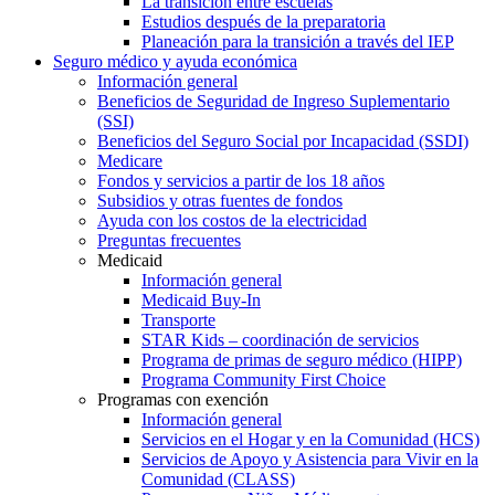
La transición entre escuelas
Estudios después de la preparatoria
Planeación para la transición a través del IEP
Seguro médico y ayuda económica
Información general
Beneficios de Seguridad de Ingreso Suplementario
(SSI)
Beneficios del Seguro Social por Incapacidad (SSDI)
Medicare
Fondos y servicios a partir de los 18 años
Subsidios y otras fuentes de fondos
Ayuda con los costos de la electricidad
Preguntas frecuentes
Medicaid
Información general
Medicaid Buy-In
Transporte
STAR Kids – coordinación de servicios
Programa de primas de seguro médico (HIPP)
Programa Community First Choice
Programas con exención
Información general
Servicios en el Hogar y en la Comunidad (HCS)
Servicios de Apoyo y Asistencia para Vivir en la
Comunidad (CLASS)