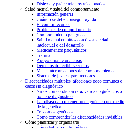
Dislexia y padecimientos relacionados
Salud mental y salud del comportamiento
Información general
Cuándo se debe conseguir ayuda
Encontrar recursos
Problemas de comportamiento
Comportamiento peligroso
Salud mental en niños con discapacidad
intelectual o del desarrollo
Medicamentos psiquiátricos
Trauma
Apoyo durante una crisis
Derechos de recibir servicios
Malas interpretaciones del comportamiento
Sistema de justicia para menores
Discapacidades múltiples, afecciones poco comunes o
casos sin diagnóstico
Niños con condición rara, varios diagnósticos o
no tiene diagnóstico
La odisea para obtener un diagnóstico por medio
de la genética
Trastornos genéticos
Cómo comprender las discapacidades invisibles
Cómo planificar y organizarte
Cómo hablar con tu médico