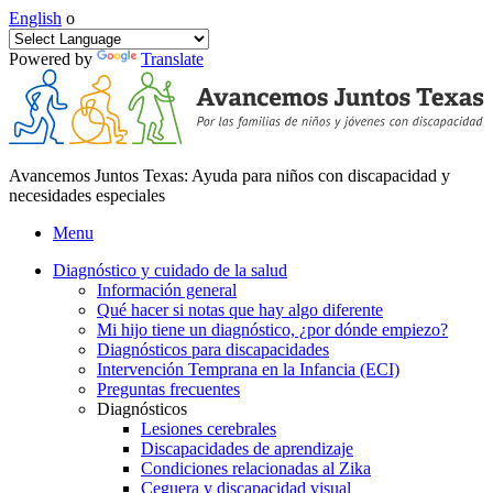
English
o
Powered by
Translate
Avancemos Juntos Texas: Ayuda para niños con discapacidad y
necesidades especiales
Menu
Diagnóstico y cuidado de la salud
Información general
Qué hacer si notas que hay algo diferente
Mi hijo tiene un diagnóstico, ¿por dónde empiezo?
Diagnósticos para discapacidades
Intervención Temprana en la Infancia (ECI)
Preguntas frecuentes
Diagnósticos
Lesiones cerebrales
Discapacidades de aprendizaje
Condiciones relacionadas al Zika
Ceguera y discapacidad visual