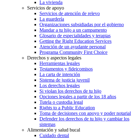
La vivienda
Servicios de apoyo
Servicios de atención de relevo
La guardería
Organizaciones subsidiadas por el gobierno
Mandar a tu hijo a un campamento
Glosario de especialidades y terapias
Getting the Right Education Services
Atención de un ayudante personal
Programa Community First Choice
Derechos y aspectos legales
Herramientas legales
Testamentos y fideicomisos
La carta de intención
Sistema de justicia juvenil
Los derechos legales
Si violan los derechos de tu hijo
Opciones legales a partir de los 18 años
Tutela o custodia legal
Rights to a Public Education
Toma de decisiones con apoyo y poder notarial
Defender los derechos de tu hijo y cambiar los
sistemas
Alimentación y salud bucal
Cuidado dental