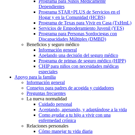
Programa para Niños Médicamente
Dependientes
Programa STAR+PLUS de Servicios en el
Hogar y en la Comunidad (HCBS)
Programa de Texas para Vivir en Casa (TxHmL)
Servicios de Empoderamiento Juvenil (YES)
Programa para Personas Sordociegas con
Discapacidades Múltiples (DMBD)
Beneficios y seguro médico
Información general
Apelando una decisión del seguro médico
Programa de primas de seguro médico (HIPP)
CHIP para niños con necesidades médicas
especiales
Apoyo para la familia
Información general
Consejos para padres de acogida y cuidadores
Preguntas frecuentes
La nueva normalidad
Cuidado personal
Aceptando, apenando, y adaptándose a la vida
Como ayudar a tu hijo a vivir con una
enfermedad crónica
Relaciones personales
Cómo manejar tu vida diaria