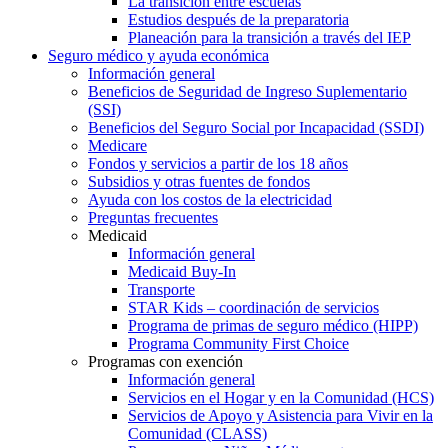
La transición entre escuelas
Estudios después de la preparatoria
Planeación para la transición a través del IEP
Seguro médico y ayuda económica
Información general
Beneficios de Seguridad de Ingreso Suplementario
(SSI)
Beneficios del Seguro Social por Incapacidad (SSDI)
Medicare
Fondos y servicios a partir de los 18 años
Subsidios y otras fuentes de fondos
Ayuda con los costos de la electricidad
Preguntas frecuentes
Medicaid
Información general
Medicaid Buy-In
Transporte
STAR Kids – coordinación de servicios
Programa de primas de seguro médico (HIPP)
Programa Community First Choice
Programas con exención
Información general
Servicios en el Hogar y en la Comunidad (HCS)
Servicios de Apoyo y Asistencia para Vivir en la
Comunidad (CLASS)