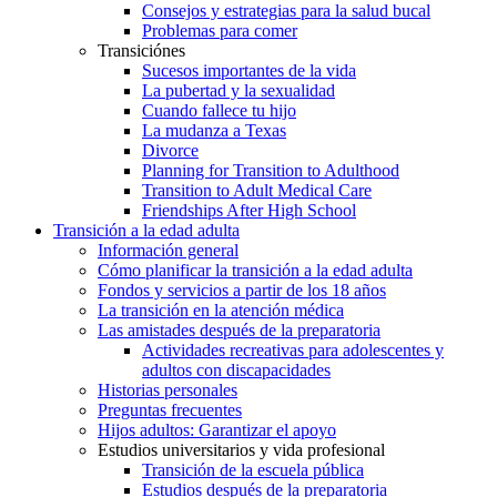
Consejos y estrategias para la salud bucal
Problemas para comer
Transiciónes
Sucesos importantes de la vida
La pubertad y la sexualidad
Cuando fallece tu hijo
La mudanza a Texas
Divorce
Planning for Transition to Adulthood
Transition to Adult Medical Care
Friendships After High School
Transición a la edad adulta
Información general
Cómo planificar la transición a la edad adulta
Fondos y servicios a partir de los 18 años
La transición en la atención médica
Las amistades después de la preparatoria
Actividades recreativas para adolescentes y
adultos con discapacidades
Historias personales
Preguntas frecuentes
Hijos adultos: Garantizar el apoyo
Estudios universitarios y vida profesional
Transición de la escuela pública
Estudios después de la preparatoria