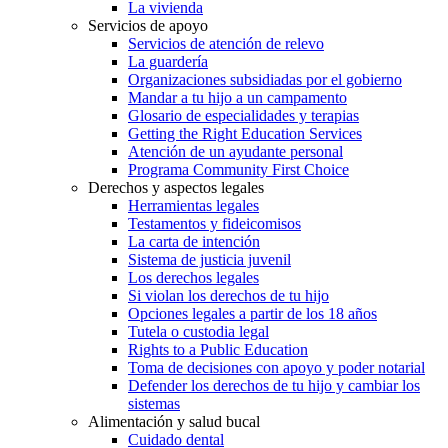
La vivienda
Servicios de apoyo
Servicios de atención de relevo
La guardería
Organizaciones subsidiadas por el gobierno
Mandar a tu hijo a un campamento
Glosario de especialidades y terapias
Getting the Right Education Services
Atención de un ayudante personal
Programa Community First Choice
Derechos y aspectos legales
Herramientas legales
Testamentos y fideicomisos
La carta de intención
Sistema de justicia juvenil
Los derechos legales
Si violan los derechos de tu hijo
Opciones legales a partir de los 18 años
Tutela o custodia legal
Rights to a Public Education
Toma de decisiones con apoyo y poder notarial
Defender los derechos de tu hijo y cambiar los
sistemas
Alimentación y salud bucal
Cuidado dental