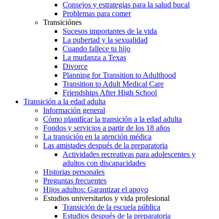
Consejos y estrategias para la salud bucal
Problemas para comer
Transiciónes
Sucesos importantes de la vida
La pubertad y la sexualidad
Cuando fallece tu hijo
La mudanza a Texas
Divorce
Planning for Transition to Adulthood
Transition to Adult Medical Care
Friendships After High School
Transición a la edad adulta
Información general
Cómo planificar la transición a la edad adulta
Fondos y servicios a partir de los 18 años
La transición en la atención médica
Las amistades después de la preparatoria
Actividades recreativas para adolescentes y
adultos con discapacidades
Historias personales
Preguntas frecuentes
Hijos adultos: Garantizar el apoyo
Estudios universitarios y vida profesional
Transición de la escuela pública
Estudios después de la preparatoria