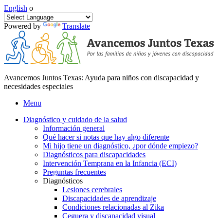
English
o
Powered by
Translate
Avancemos Juntos Texas: Ayuda para niños con discapacidad y
necesidades especiales
Menu
Diagnóstico y cuidado de la salud
Información general
Qué hacer si notas que hay algo diferente
Mi hijo tiene un diagnóstico, ¿por dónde empiezo?
Diagnósticos para discapacidades
Intervención Temprana en la Infancia (ECI)
Preguntas frecuentes
Diagnósticos
Lesiones cerebrales
Discapacidades de aprendizaje
Condiciones relacionadas al Zika
Ceguera y discapacidad visual