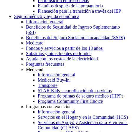
La transición entre escuelas
Estudios después de la preparatoria
Planeación para la transición a través del IEP
Seguro médico y ayuda económica
Información general
Beneficios de Seguridad de Ingreso Suplementario
(SSI)
Beneficios del Seguro Social por Incapacidad (SSDI)
Medicare
Fondos y servicios a partir de los 18 años
Subsidios y otras fuentes de fondos
Ayuda con los costos de la electricidad
Preguntas frecuentes
Medicaid
Información general
Medicaid Buy-In
Transporte
STAR Kids – coordinación de servicios
Programa de primas de seguro médico (HIPP)
Programa Community First Choice
Programas con exención
Información general
Servicios en el Hogar y en la Comunidad (HCS)
Servicios de Apoyo y Asistencia para Vivir en la
Comunidad (CLASS)