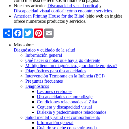
como una lista de recursos al final de la página.
Nuestros artículos
Discapacidad visual cortical
y
Discapacidad visual cortical: cómo encontrar servicios
.
American Printing House for the Blind
(sitio web en inglés)
ofrece numerosos productos y servicios.
Share
Facebook
Twitter
Pinterest
Email
Más sobre:
Diagnóstico y cuidado de la salud
Información general
Qué hacer si notas que hay algo diferente
Mi hijo tiene un diagnóstico, ¿por dónde empiezo?
Diagnósticos para discapacidades
Intervención Temprana en la Infancia (ECI)
Preguntas frecuentes
Diagnósticos
Lesiones cerebrales
Discapacidades de aprendizaje
Condiciones relacionadas al Zika
Ceguera y discapacidad visual
Dislexia y padecimientos relacionados
Salud mental y salud del comportamiento
Información general
Cuándo se debe conseguir ayuda