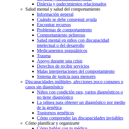
Dislexia y padecimientos relacionados
Salud mental y salud del comportamiento
Información general
Cuándo se debe conseguir ayuda
Encontrar recursos
Problemas de comportamiento
Comportamiento peligroso
Salud mental en niños con discapacidad
intelectual o del desarrollo
Medicamentos psiquiátricos
Trauma
Apoyo durante una crisis
Derechos de recibir servicios
Malas interpretaciones del comportamiento
Sistema de justicia para menores
Discapacidades múltiples, afecciones poco comunes o
casos sin diagnóstico
Niños con condición rara, varios diagnósticos o
no tiene diagnóstico
La odisea para obtener un diagnóstico por medio
de la genética
Trastornos genéticos
Cómo comprender las discapacidades invisibles
Cómo planificar y organizarte
Cómo hablar con tu médico