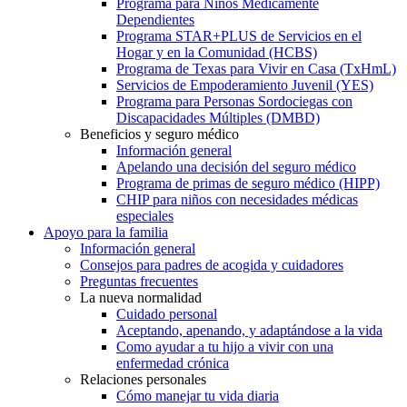
Programa para Niños Médicamente
Dependientes
Programa STAR+PLUS de Servicios en el
Hogar y en la Comunidad (HCBS)
Programa de Texas para Vivir en Casa (TxHmL)
Servicios de Empoderamiento Juvenil (YES)
Programa para Personas Sordociegas con
Discapacidades Múltiples (DMBD)
Beneficios y seguro médico
Información general
Apelando una decisión del seguro médico
Programa de primas de seguro médico (HIPP)
CHIP para niños con necesidades médicas
especiales
Apoyo para la familia
Información general
Consejos para padres de acogida y cuidadores
Preguntas frecuentes
La nueva normalidad
Cuidado personal
Aceptando, apenando, y adaptándose a la vida
Como ayudar a tu hijo a vivir con una
enfermedad crónica
Relaciones personales
Cómo manejar tu vida diaria