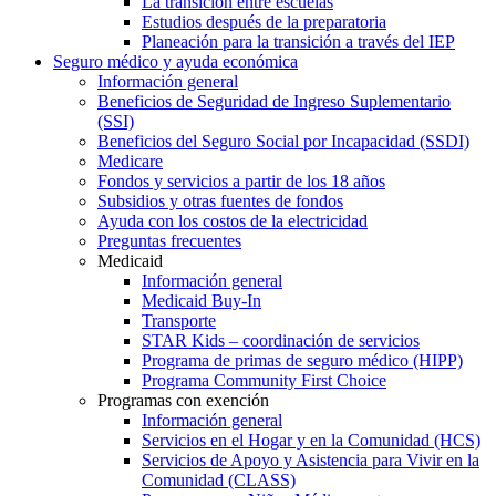
La transición entre escuelas
Estudios después de la preparatoria
Planeación para la transición a través del IEP
Seguro médico y ayuda económica
Información general
Beneficios de Seguridad de Ingreso Suplementario
(SSI)
Beneficios del Seguro Social por Incapacidad (SSDI)
Medicare
Fondos y servicios a partir de los 18 años
Subsidios y otras fuentes de fondos
Ayuda con los costos de la electricidad
Preguntas frecuentes
Medicaid
Información general
Medicaid Buy-In
Transporte
STAR Kids – coordinación de servicios
Programa de primas de seguro médico (HIPP)
Programa Community First Choice
Programas con exención
Información general
Servicios en el Hogar y en la Comunidad (HCS)
Servicios de Apoyo y Asistencia para Vivir en la
Comunidad (CLASS)