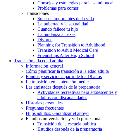
Consejos y estrategias para la salud bucal
Problemas para comer
Transiciónes
Sucesos importantes de la vida
La pubertad y la sexualidad
Cuando fallece tu hijo
La mudanza a Texas
Divorce
Planning for Transition to Adulthood
Transition to Adult Medical Care
Friendships After High School
Transición a la edad adulta
Información general
Cómo planificar la transición a la edad adulta
Fondos y servicios a partir de los 18 años
La transición en la atención médica
Las amistades después de la preparatoria
Actividades recreativas para adolescentes y
adultos con discapacidades
Historias personales
Preguntas frecuentes
Hijos adultos: Garantizar el apoyo
Estudios universitarios y vida profesional
Transición de la escuela pública
Estudios después de la preparatoria