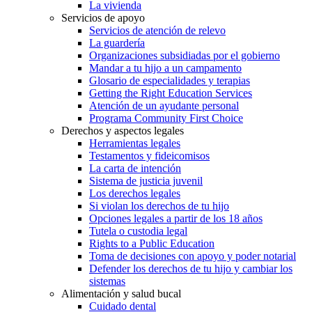
La vivienda
Servicios de apoyo
Servicios de atención de relevo
La guardería
Organizaciones subsidiadas por el gobierno
Mandar a tu hijo a un campamento
Glosario de especialidades y terapias
Getting the Right Education Services
Atención de un ayudante personal
Programa Community First Choice
Derechos y aspectos legales
Herramientas legales
Testamentos y fideicomisos
La carta de intención
Sistema de justicia juvenil
Los derechos legales
Si violan los derechos de tu hijo
Opciones legales a partir de los 18 años
Tutela o custodia legal
Rights to a Public Education
Toma de decisiones con apoyo y poder notarial
Defender los derechos de tu hijo y cambiar los
sistemas
Alimentación y salud bucal
Cuidado dental