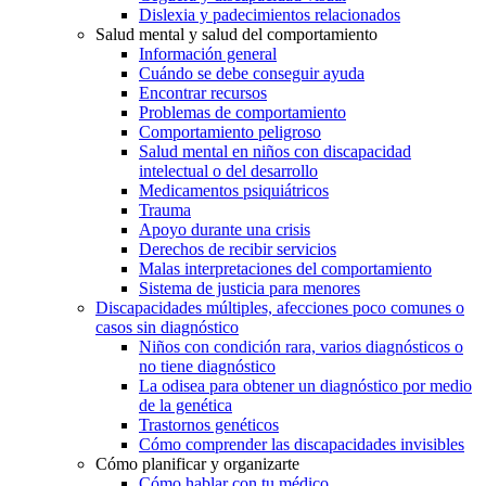
Dislexia y padecimientos relacionados
Salud mental y salud del comportamiento
Información general
Cuándo se debe conseguir ayuda
Encontrar recursos
Problemas de comportamiento
Comportamiento peligroso
Salud mental en niños con discapacidad
intelectual o del desarrollo
Medicamentos psiquiátricos
Trauma
Apoyo durante una crisis
Derechos de recibir servicios
Malas interpretaciones del comportamiento
Sistema de justicia para menores
Discapacidades múltiples, afecciones poco comunes o
casos sin diagnóstico
Niños con condición rara, varios diagnósticos o
no tiene diagnóstico
La odisea para obtener un diagnóstico por medio
de la genética
Trastornos genéticos
Cómo comprender las discapacidades invisibles
Cómo planificar y organizarte
Cómo hablar con tu médico