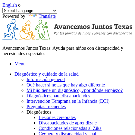
English
o
Powered by
Translate
Avancemos Juntos Texas: Ayuda para niños con discapacidad y
necesidades especiales
Menu
Diagnóstico y cuidado de la salud
Información general
Qué hacer si notas que hay algo diferente
Mi hijo tiene un diagnóstico, ¿por dónde empiezo?
Diagnósticos para discapacidades
Intervención Temprana en la Infancia (ECI)
Preguntas frecuentes
Diagnósticos
Lesiones cerebrales
Discapacidades de aprendizaje
Condiciones relacionadas al Zika
Ceguera y discapacidad visual