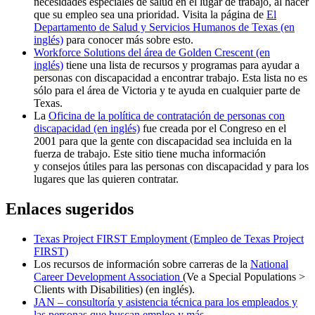
necesidades especiales de salud en el lugar de trabajo, al hacer
que su empleo sea una prioridad. Visita la página de
El
Departamento de Salud y Servicios Humanos de Texas (en
inglés)
para conocer más sobre esto.
Workforce Solutions del área de Golden Crescent (en
inglés)
tiene una lista de recursos y programas para ayudar a
personas con discapacidad a encontrar trabajo. Esta lista no es
sólo para el área de Victoria y te ayuda en cualquier parte de
Texas.
La
Oficina de la política de contratación de personas con
discapacidad (en inglés)
fue creada por el Congreso en el
2001 para que la gente con discapacidad sea incluida en la
fuerza de trabajo. Este sitio tiene mucha información
y consejos útiles para las personas con discapacidad y para los
lugares que las quieren contratar.
Enlaces sugeridos
Texas Project FIRST Employment (Empleo de Texas Project
FIRST)
Los recursos de información sobre carreras de la
National
Career Development Association
(Ve a Special Populations >
Clients with Disabilities) (en inglés).
JAN – consultoría y asistencia técnica para los empleados y
las personas que buscan empleo y más
.