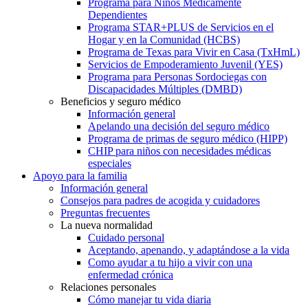
Programa para Niños Médicamente
Dependientes
Programa STAR+PLUS de Servicios en el
Hogar y en la Comunidad (HCBS)
Programa de Texas para Vivir en Casa (TxHmL)
Servicios de Empoderamiento Juvenil (YES)
Programa para Personas Sordociegas con
Discapacidades Múltiples (DMBD)
Beneficios y seguro médico
Información general
Apelando una decisión del seguro médico
Programa de primas de seguro médico (HIPP)
CHIP para niños con necesidades médicas
especiales
Apoyo para la familia
Información general
Consejos para padres de acogida y cuidadores
Preguntas frecuentes
La nueva normalidad
Cuidado personal
Aceptando, apenando, y adaptándose a la vida
Como ayudar a tu hijo a vivir con una
enfermedad crónica
Relaciones personales
Cómo manejar tu vida diaria