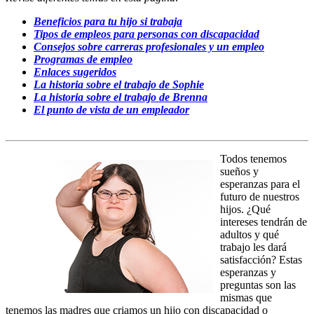
Beneficios para tu hijo si trabaja
Tipos de empleos para personas con discapacidad
Consejos sobre carreras profesionales y un empleo
Programas de empleo
Enlaces sugeridos
La historia sobre el trabajo de Sophie
La historia sobre el trabajo de Brenna
El punto de vista de un empleador
Todos tenemos
sueños y
esperanzas para el
futuro de nuestros
hijos. ¿Qué
intereses tendrán de
adultos y qué
trabajo les dará
satisfacción? Estas
esperanzas y
preguntas son las
mismas que
tenemos las madres que criamos un hijo con discapacidad o