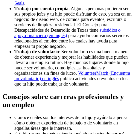
Seals
.
Trabajo por cuenta propia
: Algunas personas prefieren ser
sus propios jefes y tu hijo puede disfrutar de esto, ya sea en un
negocio de diseño web, de comida para eventos, escritura o
servicios de limpieza residencial. El Consejo para
Discapacidades de Desarrollo de Texas tiene
subsidios o
apoyo financiero (en inglés)
para ayudar con varios servicios
relacionados al empleo entre los cuales hay ayuda para
empezar tu propio negocio.
Trabajo de voluntario
: Ser voluntario es una buena manera
de obtener experiencia y mejorar las habilidades que pueden
llevar a un empleo futuro. Hay muchos lugares donde tu hijo
puede ser voluntario, como iglesias, hospitales y
organizaciones sin fines de lucro.
VolunteerMatch (Encuentra
un voluntario) en inglés
publica actividades o eventos en los
que tu hijo puede trabajar de voluntario.
Consejos sobre carreras profesionales y
un empleo
Conoce cuáles son los intereses de tu hijo y ayúdalo a pensar
cómo obtener experiencia de trabajo o de voluntario en
aquellas áreas que le interesan.
¿Tu hijo aprende mejor viendo, oyéndo o haciendo cosas?