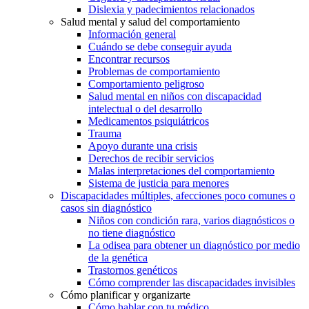
Dislexia y padecimientos relacionados
Salud mental y salud del comportamiento
Información general
Cuándo se debe conseguir ayuda
Encontrar recursos
Problemas de comportamiento
Comportamiento peligroso
Salud mental en niños con discapacidad
intelectual o del desarrollo
Medicamentos psiquiátricos
Trauma
Apoyo durante una crisis
Derechos de recibir servicios
Malas interpretaciones del comportamiento
Sistema de justicia para menores
Discapacidades múltiples, afecciones poco comunes o
casos sin diagnóstico
Niños con condición rara, varios diagnósticos o
no tiene diagnóstico
La odisea para obtener un diagnóstico por medio
de la genética
Trastornos genéticos
Cómo comprender las discapacidades invisibles
Cómo planificar y organizarte
Cómo hablar con tu médico