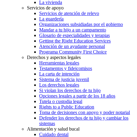
La vivienda
Servicios de apoyo
Servicios de atención de relevo
La guardería
Organizaciones subsidiadas por el gobierno
Mandar a tu hijo a un campamento
Glosario de especialidades y terapias
Getting the Right Education Services
Atención de un ayudante personal
Programa Community First Choice
Derechos y aspectos legales
Herramientas legales
Testamentos y fideicomisos
La carta de intención
Sistema de justicia juvenil
Los derechos legales
Si violan los derechos de tu hijo
Opciones legales a partir de los 18 años
Tutela o custodia legal
Rights to a Public Education
Toma de decisiones con apoyo y poder notarial
Defender los derechos de tu hijo y cambiar los
sistemas
Alimentación y salud bucal
Cuidado dental