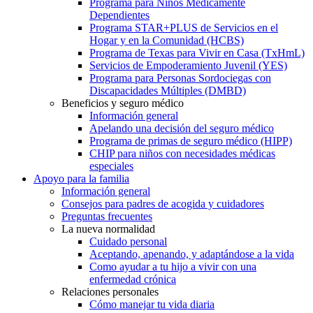
Programa para Niños Médicamente
Dependientes
Programa STAR+PLUS de Servicios en el
Hogar y en la Comunidad (HCBS)
Programa de Texas para Vivir en Casa (TxHmL)
Servicios de Empoderamiento Juvenil (YES)
Programa para Personas Sordociegas con
Discapacidades Múltiples (DMBD)
Beneficios y seguro médico
Información general
Apelando una decisión del seguro médico
Programa de primas de seguro médico (HIPP)
CHIP para niños con necesidades médicas
especiales
Apoyo para la familia
Información general
Consejos para padres de acogida y cuidadores
Preguntas frecuentes
La nueva normalidad
Cuidado personal
Aceptando, apenando, y adaptándose a la vida
Como ayudar a tu hijo a vivir con una
enfermedad crónica
Relaciones personales
Cómo manejar tu vida diaria