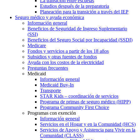
La transición entre escuelas
Estudios después de la preparatoria
Planeación para la transición a través del IEP
Seguro médico y ayuda económica
Información general
Beneficios de Seguridad de Ingreso Suplementario
(SSI)
Beneficios del Seguro Social por Incapacidad (SSDI)
Medicare
Fondos y servicios a partir de los 18 años
Subsidios y otras fuentes de fondos
Ayuda con los costos de la electricidad
Preguntas frecuentes
Medicaid
Información general
Medicaid Buy-In
Transporte
STAR Kids – coordinación de servicios
Programa de primas de seguro médico (HIPP)
Programa Community First Choice
Programas con exención
Información general
Servicios en el Hogar y en la Comunidad (HCS)
Servicios de Apoyo y Asistencia para Vivir en la
Comunidad (CLASS)