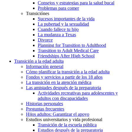
Consejos y estrategias para la salud bucal
Problemas para comer
Transiciónes
Sucesos importantes de la vida
La pubertad y la sexualidad
Cuando fallece tu hijo
La mudanza a Texas
Divorce
Planning for Transition to Adulthood
Transition to Adult Medical Care
Friendships After High School
Transición a la edad adulta
Información general
Cómo planificar la transición a la edad adulta
Fondos y servicios a partir de los 18 años
La transición en la atención médica
Las amistades después de la preparatoria
Actividades recreativas para adolescentes y
adultos con discapacidades
Historias personales
Preguntas frecuentes
Hijos adultos: Garantizar el apoyo
Estudios universitarios y vida profesional
Transición de la escuela pública
Estudios después de la preparatoria