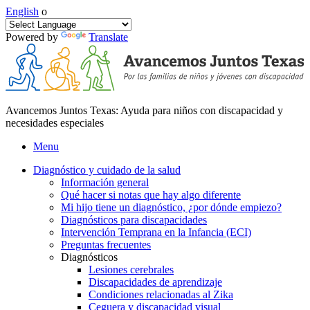
English
o
Powered by
Translate
Avancemos Juntos Texas: Ayuda para niños con discapacidad y
necesidades especiales
Menu
Diagnóstico y cuidado de la salud
Información general
Qué hacer si notas que hay algo diferente
Mi hijo tiene un diagnóstico, ¿por dónde empiezo?
Diagnósticos para discapacidades
Intervención Temprana en la Infancia (ECI)
Preguntas frecuentes
Diagnósticos
Lesiones cerebrales
Discapacidades de aprendizaje
Condiciones relacionadas al Zika
Ceguera y discapacidad visual