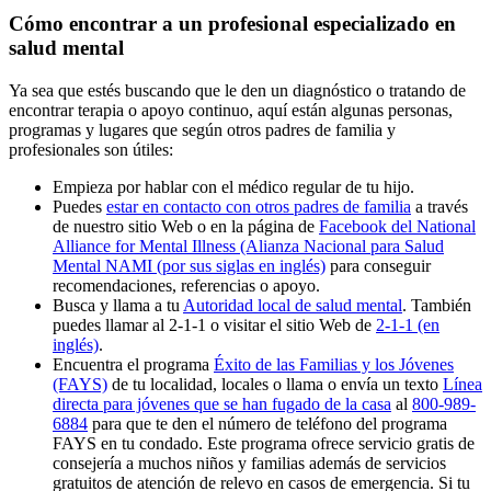
Cómo encontrar a un profesional especializado en
salud mental
Ya sea que estés buscando que le den un diagnóstico o tratando de
encontrar terapia o apoyo continuo, aquí están algunas personas,
programas y lugares que según otros padres de familia y
profesionales son útiles:
Empieza por hablar con el médico regular de tu hijo.
Puedes
estar en contacto con otros padres de familia
a través
de nuestro sitio Web o en la página de
Facebook del National
Alliance for Mental Illness (Alianza Nacional para Salud
Mental NAMI (por sus siglas en inglés)
para conseguir
recomendaciones, referencias o apoyo.
Busca y llama a tu
Autoridad local de salud mental
. También
puedes llamar al 2-1-1 o visitar el sitio Web de
2-1-1 (en
inglés)
.
Encuentra el programa
Éxito de las Familias y los Jóvenes
(FAYS)
de tu localidad​​​, locales o llama o envía un texto
Línea
directa para jóvenes que se han fugado de la casa
al
800-989-
6884
para que te den el número de teléfono del programa
FAYS en tu condado. Este programa ofrece servicio gratis de
consejería a muchos niños y familias además de servicios
gratuitos de atención de relevo en casos de emergencia. Si tu