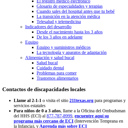
El registro médico electrónico
Glosario de especialidades y terapias
Cuando sales del hospital antes que tu bebé
La transición en la atención médica
Telesalud y telemedicina
Indicadores del desarrollo
Desde el nacimiento hasta los 3 años
De los 3 años en adelante
Equipo
Equipo y suministros médicos
La tecnología y aparatos de adaptación
Alimentación y salud bucal
Salud bucal
Cuidado dental
Problemas para comer
Trastornos alimentarios
Contactos de discapacidades locales
Llame al 2-1-1
o visita el sitio
211texas.org
para programas y
servicios estatales
Para niños de 0 a 3 años
, llame a la Oficina del Ombudsman
del HHS (ECI) al
877-787-8999
,
encuentre aquí su
programa más cercano de ECI
(Intervención Temprana en
la Infancia),
y
Aprenda más sobre ECI