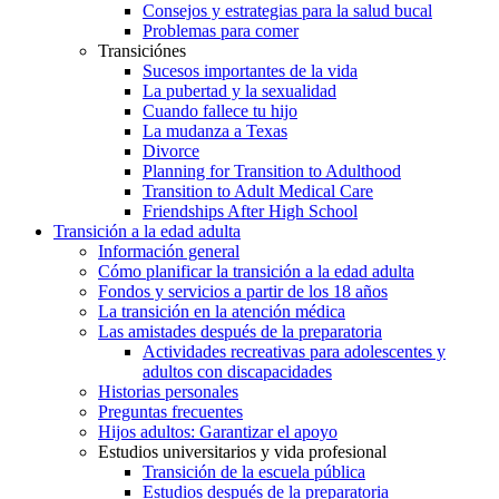
Consejos y estrategias para la salud bucal
Problemas para comer
Transiciónes
Sucesos importantes de la vida
La pubertad y la sexualidad
Cuando fallece tu hijo
La mudanza a Texas
Divorce
Planning for Transition to Adulthood
Transition to Adult Medical Care
Friendships After High School
Transición a la edad adulta
Información general
Cómo planificar la transición a la edad adulta
Fondos y servicios a partir de los 18 años
La transición en la atención médica
Las amistades después de la preparatoria
Actividades recreativas para adolescentes y
adultos con discapacidades
Historias personales
Preguntas frecuentes
Hijos adultos: Garantizar el apoyo
Estudios universitarios y vida profesional
Transición de la escuela pública
Estudios después de la preparatoria