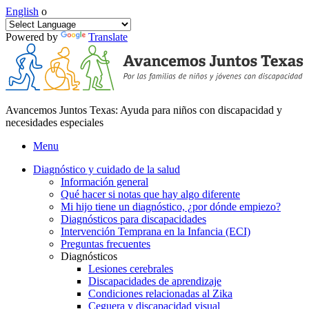
English
o
Powered by
Translate
Avancemos Juntos Texas: Ayuda para niños con discapacidad y
necesidades especiales
Menu
Diagnóstico y cuidado de la salud
Información general
Qué hacer si notas que hay algo diferente
Mi hijo tiene un diagnóstico, ¿por dónde empiezo?
Diagnósticos para discapacidades
Intervención Temprana en la Infancia (ECI)
Preguntas frecuentes
Diagnósticos
Lesiones cerebrales
Discapacidades de aprendizaje
Condiciones relacionadas al Zika
Ceguera y discapacidad visual