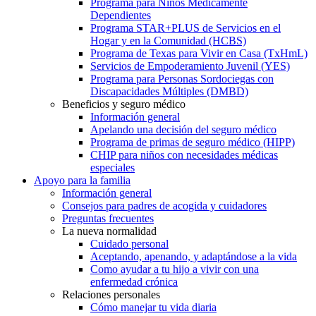
Programa para Niños Médicamente
Dependientes
Programa STAR+PLUS de Servicios en el
Hogar y en la Comunidad (HCBS)
Programa de Texas para Vivir en Casa (TxHmL)
Servicios de Empoderamiento Juvenil (YES)
Programa para Personas Sordociegas con
Discapacidades Múltiples (DMBD)
Beneficios y seguro médico
Información general
Apelando una decisión del seguro médico
Programa de primas de seguro médico (HIPP)
CHIP para niños con necesidades médicas
especiales
Apoyo para la familia
Información general
Consejos para padres de acogida y cuidadores
Preguntas frecuentes
La nueva normalidad
Cuidado personal
Aceptando, apenando, y adaptándose a la vida
Como ayudar a tu hijo a vivir con una
enfermedad crónica
Relaciones personales
Cómo manejar tu vida diaria