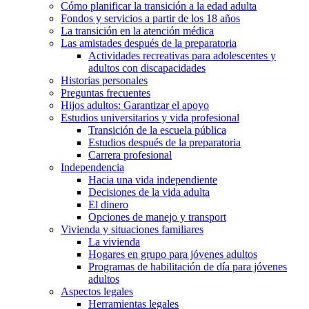
Cómo planificar la transición a la edad adulta
Fondos y servicios a partir de los 18 años
La transición en la atención médica
Las amistades después de la preparatoria
Actividades recreativas para adolescentes y
adultos con discapacidades
Historias personales
Preguntas frecuentes
Hijos adultos: Garantizar el apoyo
Estudios universitarios y vida profesional
Transición de la escuela pública
Estudios después de la preparatoria
Carrera profesional
Independencia
Hacia una vida independiente
Decisiones de la vida adulta
El dinero
Opciones de manejo y transport
Vivienda y situaciones familiares
La vivienda
Hogares en grupo para jóvenes adultos
Programas de habilitación de día para jóvenes
adultos
Aspectos legales
Herramientas legales