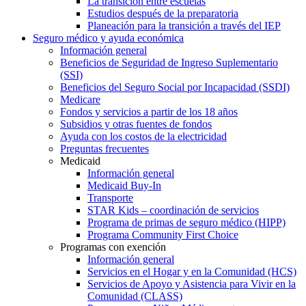
La transición entre escuelas
Estudios después de la preparatoria
Planeación para la transición a través del IEP
Seguro médico y ayuda económica
Información general
Beneficios de Seguridad de Ingreso Suplementario
(SSI)
Beneficios del Seguro Social por Incapacidad (SSDI)
Medicare
Fondos y servicios a partir de los 18 años
Subsidios y otras fuentes de fondos
Ayuda con los costos de la electricidad
Preguntas frecuentes
Medicaid
Información general
Medicaid Buy-In
Transporte
STAR Kids – coordinación de servicios
Programa de primas de seguro médico (HIPP)
Programa Community First Choice
Programas con exención
Información general
Servicios en el Hogar y en la Comunidad (HCS)
Servicios de Apoyo y Asistencia para Vivir en la
Comunidad (CLASS)