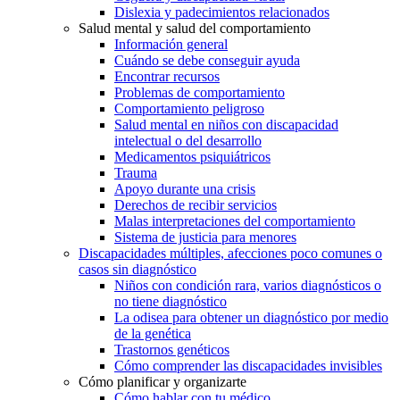
Dislexia y padecimientos relacionados
Salud mental y salud del comportamiento
Información general
Cuándo se debe conseguir ayuda
Encontrar recursos
Problemas de comportamiento
Comportamiento peligroso
Salud mental en niños con discapacidad
intelectual o del desarrollo
Medicamentos psiquiátricos
Trauma
Apoyo durante una crisis
Derechos de recibir servicios
Malas interpretaciones del comportamiento
Sistema de justicia para menores
Discapacidades múltiples, afecciones poco comunes o
casos sin diagnóstico
Niños con condición rara, varios diagnósticos o
no tiene diagnóstico
La odisea para obtener un diagnóstico por medio
de la genética
Trastornos genéticos
Cómo comprender las discapacidades invisibles
Cómo planificar y organizarte
Cómo hablar con tu médico