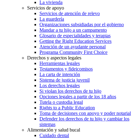
La vivienda
Servicios de apoyo
Servicios de atención de relevo
La guardería
Organizaciones subsidiadas por el gobierno
Mandar a tu hijo a un campamento
Glosario de especialidades y terapias
Getting the Right Education Services
Atención de un ayudante personal
Programa Community First Choice
Derechos y aspectos legales
Herramientas legales
Testamentos y fideicomisos
La carta de intención
Sistema de justicia juvenil
Los derechos legales
Si violan los derechos de tu hijo
Opciones legales a partir de los 18 años
Tutela o custodia legal
Rights to a Public Education
Toma de decisiones con apoyo y poder notarial
Defender los derechos de tu hijo y cambiar los
sistemas
Alimentación y salud bucal
Cuidado dental