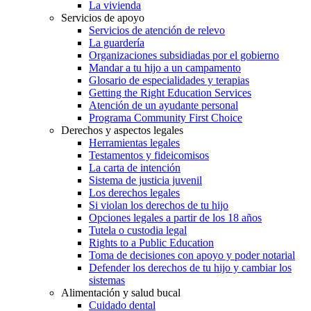
La vivienda
Servicios de apoyo
Servicios de atención de relevo
La guardería
Organizaciones subsidiadas por el gobierno
Mandar a tu hijo a un campamento
Glosario de especialidades y terapias
Getting the Right Education Services
Atención de un ayudante personal
Programa Community First Choice
Derechos y aspectos legales
Herramientas legales
Testamentos y fideicomisos
La carta de intención
Sistema de justicia juvenil
Los derechos legales
Si violan los derechos de tu hijo
Opciones legales a partir de los 18 años
Tutela o custodia legal
Rights to a Public Education
Toma de decisiones con apoyo y poder notarial
Defender los derechos de tu hijo y cambiar los
sistemas
Alimentación y salud bucal
Cuidado dental