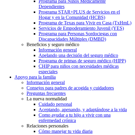
Programa para Niños Médicamente
Dependientes
Programa STAR+PLUS de Servicios en el
Hogar y en la Comunidad (HCBS)
Programa de Texas para Vivir en Casa (TxHmL)
Servicios de Empoderamiento Juvenil (YES)
Programa para Personas Sordociegas con
Discapacidades Múltiples (DMBD)
Beneficios y seguro médico
Información general
Apelando una decisión del seguro médico
Programa de primas de seguro médico (HIPP)
CHIP para niños con necesidades médicas
especiales
Apoyo para la familia
Información general
Consejos para padres de acogida y cuidadores
Preguntas frecuentes
La nueva normalidad
Cuidado personal
Aceptando, apenando, y adaptándose a la vida
Como ayudar a tu hijo a vivir con una
enfermedad crónica
Relaciones personales
Cómo manejar tu vida diaria