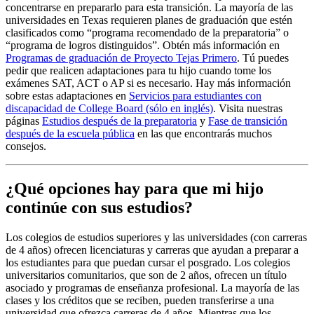
concentrarse en prepararlo para esta transición. La mayoría de las
universidades en Texas requieren planes de graduación que estén
clasificados como “programa recomendado de la preparatoria” o
“programa de logros distinguidos”. Obtén más información en
Programas de graduación de Proyecto Tejas Primero
. Tú puedes
pedir que realicen adaptaciones para tu hijo cuando tome los
exámenes SAT, ACT o AP si es necesario. Hay más información
sobre estas adaptaciones en
Servicios para estudiantes con
discapacidad de College Board (sólo en inglés)
. Visita nuestras
páginas
Estudios después de la preparatoria
y
Fase de transición
después de la escuela pública
en las que encontrarás muchos
consejos.
¿Qué opciones hay para que mi hijo
continúe con sus estudios?
Los colegios de estudios superiores y las universidades (con carreras
de 4 años) ofrecen licenciaturas y carreras que ayudan a preparar a
los estudiantes para que puedan cursar el posgrado. Los colegios
universitarios comunitarios, que son de 2 años, ofrecen un título
asociado y programas de enseñanza profesional. La mayoría de las
clases y los créditos que se reciben, pueden transferirse a una
universidad que ofrezca carreras de 4 años. Mientras que los