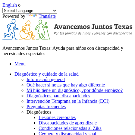
English
o
Powered by
Translate
Avancemos Juntos Texas: Ayuda para niños con discapacidad y
necesidades especiales
Menu
Diagnóstico y cuidado de la salud
Información general
Qué hacer si notas que hay algo diferente
Mi hijo tiene un diagnóstico, ¿por dónde empiezo?
Diagnósticos para discapacidades
Intervención Temprana en la Infancia (ECI)
Preguntas frecuentes
Diagnósticos
Lesiones cerebrales
Discapacidades de aprendizaje
Condiciones relacionadas al Zika
Ceguera y discapacidad visual