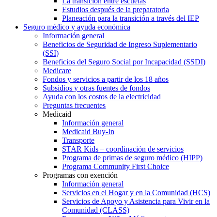
La transición entre escuelas
Estudios después de la preparatoria
Planeación para la transición a través del IEP
Seguro médico y ayuda económica
Información general
Beneficios de Seguridad de Ingreso Suplementario
(SSI)
Beneficios del Seguro Social por Incapacidad (SSDI)
Medicare
Fondos y servicios a partir de los 18 años
Subsidios y otras fuentes de fondos
Ayuda con los costos de la electricidad
Preguntas frecuentes
Medicaid
Información general
Medicaid Buy-In
Transporte
STAR Kids – coordinación de servicios
Programa de primas de seguro médico (HIPP)
Programa Community First Choice
Programas con exención
Información general
Servicios en el Hogar y en la Comunidad (HCS)
Servicios de Apoyo y Asistencia para Vivir en la
Comunidad (CLASS)