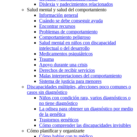
Dislexia y padecimientos relacionados
Salud mental y salud del comportamiento
Información general
Cuándo se debe conseguir ayuda
Encontrar recursos
Problemas de comportamiento
Comportamiento peligroso
Salud mental en niños con discapacidad
intelectual o del desarrollo
Medicamentos psiquiátricos
Trauma
Apoyo durante una crisis
Derechos de recibir servicios
Malas interpretaciones del comportamiento
Sistema de justicia para menores
Discapacidades múltiples, afecciones poco comunes o
casos sin diagnóstico
Niños con condición rara, varios diagnósticos o
no tiene diagnóstico
La odisea para obtener un diagnóstico por medio
de la genética
Trastornos genéticos
Cómo comprender las discapacidades invisibles
Cómo planificar y organizarte
Cómo hablar con tu médico