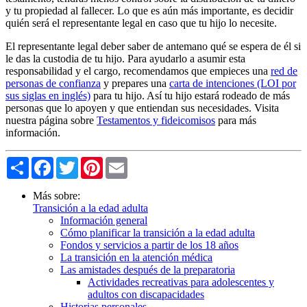
y tu propiedad al fallecer. Lo que es aún más importante, es decidir
quién será el representante legal en caso que tu hijo lo necesite.
El representante legal deber saber de antemano qué se espera de él si
le das la custodia de tu hijo. Para ayudarlo a asumir esta
responsabilidad y el cargo, recomendamos que empieces una
red de
personas de confianza
y prepares una
carta de intenciones (LOI por
sus siglas en inglés)
para tu hijo. Así tu hijo estará rodeado de más
personas que lo apoyen y que entiendan sus necesidades. Visita
nuestra página sobre
Testamentos y fideicomisos
para más
información.
Share
Facebook
Twitter
Pinterest
Email
Más sobre:
Transición a la edad adulta
Información general
Cómo planificar la transición a la edad adulta
Fondos y servicios a partir de los 18 años
La transición en la atención médica
Las amistades después de la preparatoria
Actividades recreativas para adolescentes y
adultos con discapacidades
Historias personales