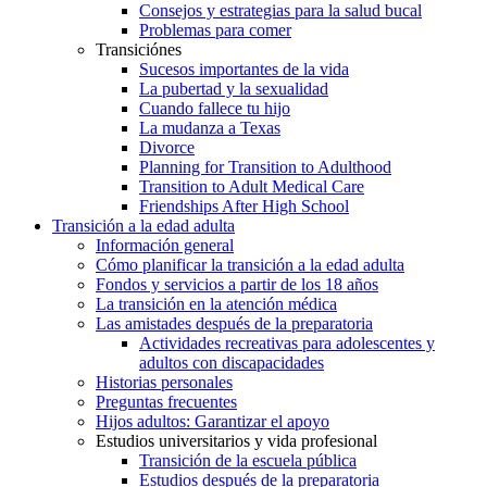
Consejos y estrategias para la salud bucal
Problemas para comer
Transiciónes
Sucesos importantes de la vida
La pubertad y la sexualidad
Cuando fallece tu hijo
La mudanza a Texas
Divorce
Planning for Transition to Adulthood
Transition to Adult Medical Care
Friendships After High School
Transición a la edad adulta
Información general
Cómo planificar la transición a la edad adulta
Fondos y servicios a partir de los 18 años
La transición en la atención médica
Las amistades después de la preparatoria
Actividades recreativas para adolescentes y
adultos con discapacidades
Historias personales
Preguntas frecuentes
Hijos adultos: Garantizar el apoyo
Estudios universitarios y vida profesional
Transición de la escuela pública
Estudios después de la preparatoria