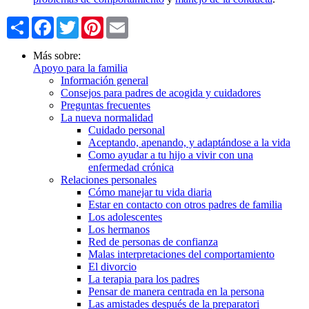
Share
Facebook
Twitter
Pinterest
Email
Más sobre:
Apoyo para la familia
Información general
Consejos para padres de acogida y cuidadores
Preguntas frecuentes
La nueva normalidad
Cuidado personal
Aceptando, apenando, y adaptándose a la vida
Como ayudar a tu hijo a vivir con una
enfermedad crónica
Relaciones personales
Cómo manejar tu vida diaria
Estar en contacto con otros padres de familia
Los adolescentes
Los hermanos
Red de personas de confianza
Malas interpretaciones del comportamiento
El divorcio
La terapia para los padres
Pensar de manera centrada en la persona
Las amistades después de la preparatori