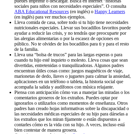
puedes imprimir o descargar. Busca en internet “historias
sociales para niños con necesidades especiales”. O consulta
ABA Educational Resources
(en inglés) o
Happy Learners
(en inglés) para ver muchos ejemplos.
Lleva comida de casa, sobre todo si tu hijo tiene necesidades
nutricionales especiales. Llevar sus bocadillos favoritos puede
ayudar a reducir las crisis, y no tendrás que preocuparte por
las alergias alimentarias o por la escasez de opciones en
público. No te olvides de los bocadillos para ti y para el resto
de la familia.
Lleva una “bolsa de trucos” para las largas esperas o para
cuando tu hijo esté inquieto o molesto. Lleva cosas que sean
divertidas, entretenidas o tranquilizadoras. Algunos padres
encuentran útiles cosas como: juegos magnéticos de viaje,
marionetas de dedo, llaves o juguetes para calmar la ansiedad,
aplicaciones en un teléfono o tableta, la historia social que
acompaña la salida y audífonos con música relajante.
Piensa con anticipación cómo vas a manejar las miradas o los
comentarios groseros de los extraños. Puedes optar por
ignorarlos o utilizarlos como momentos de enseñanza. Otros
padres han creado hojas informativas sobre la discapacidad o
las necesidades médicas especiales de su hijo para dárselas a
los extraños que los miran fijamente o están dispuestos a
contarles cómo es la vida con su hijo. A veces, incluso está
bien contestar de manera grosera.