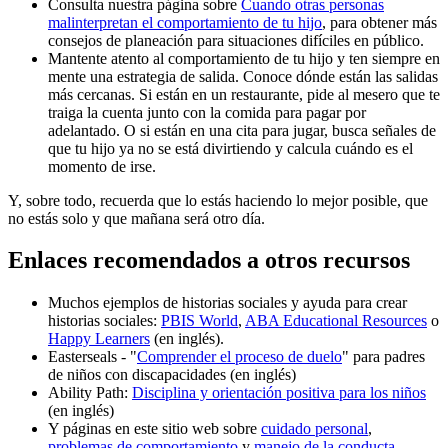
Consulta nuestra página sobre
Cuando otras personas
malinterpretan el comportamiento de tu hijo
, para obtener más
consejos de planeación para situaciones difíciles en público.
Mantente atento al comportamiento de tu hijo y ten siempre en
mente una estrategia de salida. Conoce dónde están las salidas
más cercanas. Si están en un restaurante, pide al mesero que te
traiga la cuenta junto con la comida para pagar por
adelantado. O si están en una cita para jugar, busca señales de
que tu hijo ya no se está divirtiendo y calcula cuándo es el
momento de irse.
Y, sobre todo, recuerda que lo estás haciendo lo mejor posible, que
no estás solo y que mañana será otro día.
Enlaces recomendados a otros recursos
Muchos ejemplos de historias sociales y ayuda para crear
historias sociales:
PBIS World
,
ABA Educational Resources
o
Happy Learners
(en inglés).
Easterseals - "
Comprender el proceso de duelo
" para padres
de niños con discapacidades (en inglés)
Ability Path:
Disciplina y orientación positiva para los niños
(en inglés)
Y páginas en este sitio web sobre
cuidado personal
,
problemas de comportamiento
y
manejo de la conducta
.