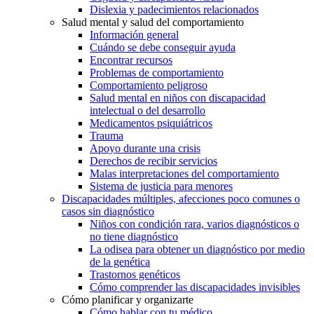
Dislexia y padecimientos relacionados
Salud mental y salud del comportamiento
Información general
Cuándo se debe conseguir ayuda
Encontrar recursos
Problemas de comportamiento
Comportamiento peligroso
Salud mental en niños con discapacidad
intelectual o del desarrollo
Medicamentos psiquiátricos
Trauma
Apoyo durante una crisis
Derechos de recibir servicios
Malas interpretaciones del comportamiento
Sistema de justicia para menores
Discapacidades múltiples, afecciones poco comunes o
casos sin diagnóstico
Niños con condición rara, varios diagnósticos o
no tiene diagnóstico
La odisea para obtener un diagnóstico por medio
de la genética
Trastornos genéticos
Cómo comprender las discapacidades invisibles
Cómo planificar y organizarte
Cómo hablar con tu médico