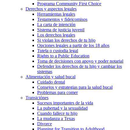
Programa Community First Choice
Derechos y aspectos legales
Herramientas legales
Testamentos y fideicomisos
La carta de intención
Sistema de justicia juvenil
Los derechos legales
Si violan los derechos de tu hijo
Opciones legales a partir de los 18 años
Tutela o custodia legal
Rights to a Public Education
Toma de decisiones con apoyo y poder notarial
Defender los derechos de tu hijo y cambiar los
sistemas
Alimentación y salud bucal
Cuidado dental
Consejos y estrategias para la salud bucal
Problemas para comer
Transiciónes
Sucesos importantes de la vida
La pubertad y la sexualidad
Cuando fallece tu hijo
La mudanza a Texas
Divorce
Planning for Transition to Adulthood