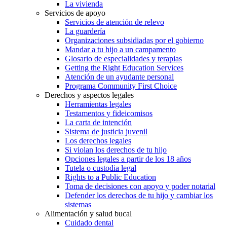
La vivienda
Servicios de apoyo
Servicios de atención de relevo
La guardería
Organizaciones subsidiadas por el gobierno
Mandar a tu hijo a un campamento
Glosario de especialidades y terapias
Getting the Right Education Services
Atención de un ayudante personal
Programa Community First Choice
Derechos y aspectos legales
Herramientas legales
Testamentos y fideicomisos
La carta de intención
Sistema de justicia juvenil
Los derechos legales
Si violan los derechos de tu hijo
Opciones legales a partir de los 18 años
Tutela o custodia legal
Rights to a Public Education
Toma de decisiones con apoyo y poder notarial
Defender los derechos de tu hijo y cambiar los
sistemas
Alimentación y salud bucal
Cuidado dental