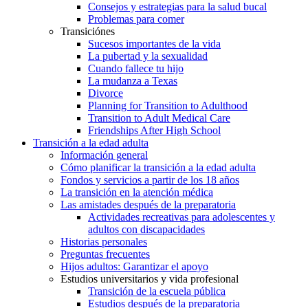
Consejos y estrategias para la salud bucal
Problemas para comer
Transiciónes
Sucesos importantes de la vida
La pubertad y la sexualidad
Cuando fallece tu hijo
La mudanza a Texas
Divorce
Planning for Transition to Adulthood
Transition to Adult Medical Care
Friendships After High School
Transición a la edad adulta
Información general
Cómo planificar la transición a la edad adulta
Fondos y servicios a partir de los 18 años
La transición en la atención médica
Las amistades después de la preparatoria
Actividades recreativas para adolescentes y
adultos con discapacidades
Historias personales
Preguntas frecuentes
Hijos adultos: Garantizar el apoyo
Estudios universitarios y vida profesional
Transición de la escuela pública
Estudios después de la preparatoria