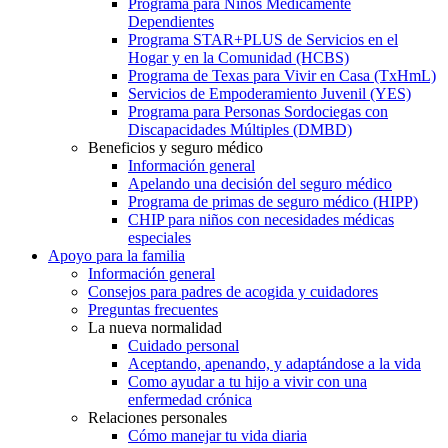
Programa para Niños Médicamente
Dependientes
Programa STAR+PLUS de Servicios en el
Hogar y en la Comunidad (HCBS)
Programa de Texas para Vivir en Casa (TxHmL)
Servicios de Empoderamiento Juvenil (YES)
Programa para Personas Sordociegas con
Discapacidades Múltiples (DMBD)
Beneficios y seguro médico
Información general
Apelando una decisión del seguro médico
Programa de primas de seguro médico (HIPP)
CHIP para niños con necesidades médicas
especiales
Apoyo para la familia
Información general
Consejos para padres de acogida y cuidadores
Preguntas frecuentes
La nueva normalidad
Cuidado personal
Aceptando, apenando, y adaptándose a la vida
Como ayudar a tu hijo a vivir con una
enfermedad crónica
Relaciones personales
Cómo manejar tu vida diaria