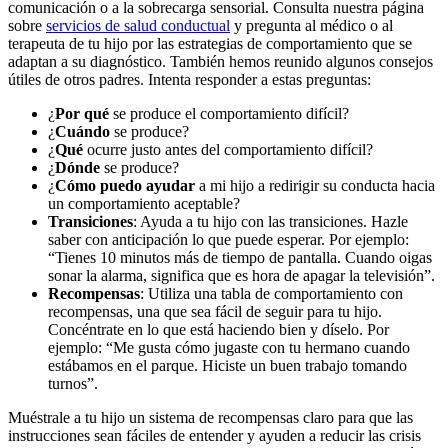
comunicación o a la sobrecarga sensorial. Consulta nuestra página
sobre
servicios de salud conductual
y pregunta al médico o al
terapeuta de tu hijo por las estrategias de comportamiento que se
adaptan a su diagnóstico. También hemos reunido algunos consejos
útiles de otros padres. Intenta responder a estas preguntas:
¿
Por qué
se produce el comportamiento difícil?
¿
Cuándo
se produce?
¿
Qué
ocurre justo antes del comportamiento difícil?
¿
Dónde
se produce?
¿
Cómo puedo ayudar
a mi hijo a redirigir su conducta hacia
un comportamiento aceptable?
Transiciones
: Ayuda a tu hijo con las transiciones. Hazle
saber con anticipación lo que puede esperar. Por ejemplo:
“Tienes 10 minutos más de tiempo de pantalla. Cuando oigas
sonar la alarma, significa que es hora de apagar la televisión”.
Recompensas
: Utiliza una tabla de comportamiento con
recompensas, una que sea fácil de seguir para tu hijo.
Concéntrate en lo que está haciendo bien y díselo. Por
ejemplo: “Me gusta cómo jugaste con tu hermano cuando
estábamos en el parque. Hiciste un buen trabajo tomando
turnos”.
Muéstrale a tu hijo un sistema de recompensas claro para que las
instrucciones sean fáciles de entender y ayuden a reducir las crisis