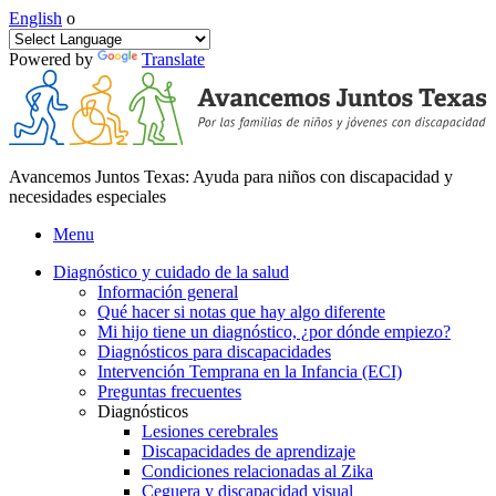
English
o
Powered by
Translate
Avancemos Juntos Texas: Ayuda para niños con discapacidad y
necesidades especiales
Menu
Diagnóstico y cuidado de la salud
Información general
Qué hacer si notas que hay algo diferente
Mi hijo tiene un diagnóstico, ¿por dónde empiezo?
Diagnósticos para discapacidades
Intervención Temprana en la Infancia (ECI)
Preguntas frecuentes
Diagnósticos
Lesiones cerebrales
Discapacidades de aprendizaje
Condiciones relacionadas al Zika
Ceguera y discapacidad visual