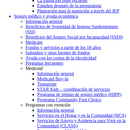
La transición entre escuelas
Estudios después de la preparatoria
Planeación para la transición a través del IEP
Seguro médico y ayuda económica
Información general
Beneficios de Seguridad de Ingreso Suplementario
(SSI)
Beneficios del Seguro Social por Incapacidad (SSDI)
Medicare
Fondos y servicios a partir de los 18 años
Subsidios y otras fuentes de fondos
Ayuda con los costos de la electricidad
Preguntas frecuentes
Medicaid
Información general
Medicaid Buy-In
Transporte
STAR Kids – coordinación de servicios
Programa de primas de seguro médico (HIPP)
Programa Community First Choice
Programas con exención
Información general
Servicios en el Hogar y en la Comunidad (HCS)
Servicios de Apoyo y Asistencia para Vivir en la
Comunidad (CLASS)