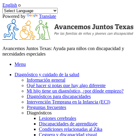
English
o
Powered by
Translate
Avancemos Juntos Texas: Ayuda para niños con discapacidad y
necesidades especiales
Menu
Diagnóstico y cuidado de la salud
Información general
Qué hacer si notas que hay algo diferente
Mi hijo tiene un diagnóstico, ¿por dónde empiezo?
Diagnósticos para discapacidades
Intervención Temprana en la Infancia (ECI)
Preguntas frecuentes
Diagnósticos
Lesiones cerebrales
Discapacidades de aprendizaje
Condiciones relacionadas al Zika
Ceguera y discapacidad visual