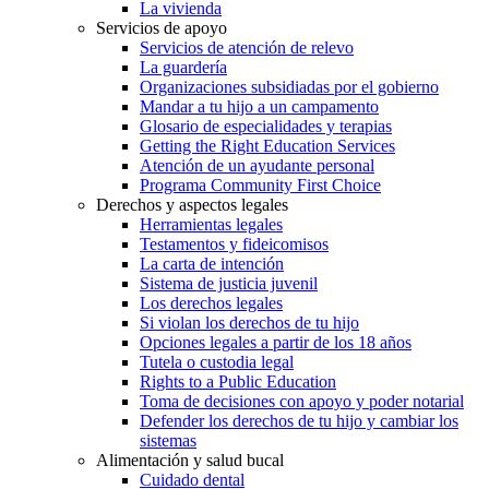
La vivienda
Servicios de apoyo
Servicios de atención de relevo
La guardería
Organizaciones subsidiadas por el gobierno
Mandar a tu hijo a un campamento
Glosario de especialidades y terapias
Getting the Right Education Services
Atención de un ayudante personal
Programa Community First Choice
Derechos y aspectos legales
Herramientas legales
Testamentos y fideicomisos
La carta de intención
Sistema de justicia juvenil
Los derechos legales
Si violan los derechos de tu hijo
Opciones legales a partir de los 18 años
Tutela o custodia legal
Rights to a Public Education
Toma de decisiones con apoyo y poder notarial
Defender los derechos de tu hijo y cambiar los
sistemas
Alimentación y salud bucal
Cuidado dental