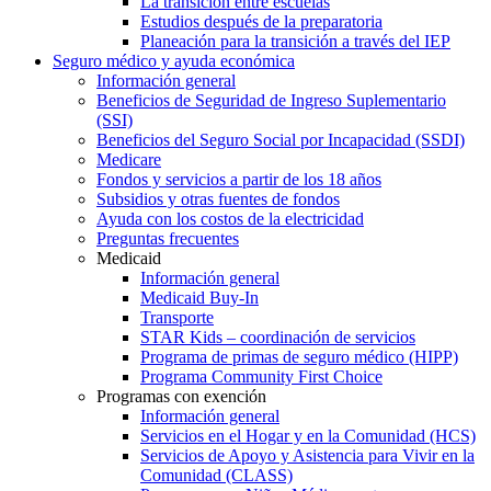
La transición entre escuelas
Estudios después de la preparatoria
Planeación para la transición a través del IEP
Seguro médico y ayuda económica
Información general
Beneficios de Seguridad de Ingreso Suplementario
(SSI)
Beneficios del Seguro Social por Incapacidad (SSDI)
Medicare
Fondos y servicios a partir de los 18 años
Subsidios y otras fuentes de fondos
Ayuda con los costos de la electricidad
Preguntas frecuentes
Medicaid
Información general
Medicaid Buy-In
Transporte
STAR Kids – coordinación de servicios
Programa de primas de seguro médico (HIPP)
Programa Community First Choice
Programas con exención
Información general
Servicios en el Hogar y en la Comunidad (HCS)
Servicios de Apoyo y Asistencia para Vivir en la
Comunidad (CLASS)