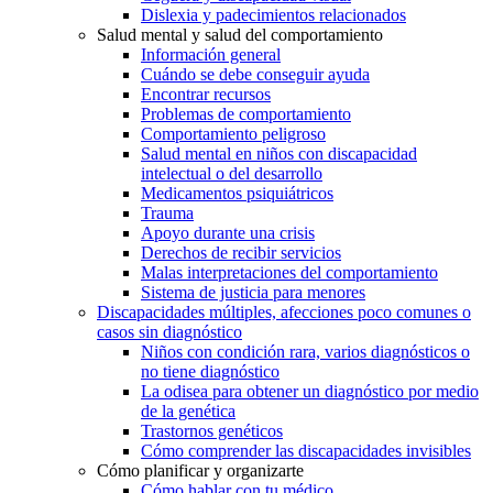
Dislexia y padecimientos relacionados
Salud mental y salud del comportamiento
Información general
Cuándo se debe conseguir ayuda
Encontrar recursos
Problemas de comportamiento
Comportamiento peligroso
Salud mental en niños con discapacidad
intelectual o del desarrollo
Medicamentos psiquiátricos
Trauma
Apoyo durante una crisis
Derechos de recibir servicios
Malas interpretaciones del comportamiento
Sistema de justicia para menores
Discapacidades múltiples, afecciones poco comunes o
casos sin diagnóstico
Niños con condición rara, varios diagnósticos o
no tiene diagnóstico
La odisea para obtener un diagnóstico por medio
de la genética
Trastornos genéticos
Cómo comprender las discapacidades invisibles
Cómo planificar y organizarte
Cómo hablar con tu médico