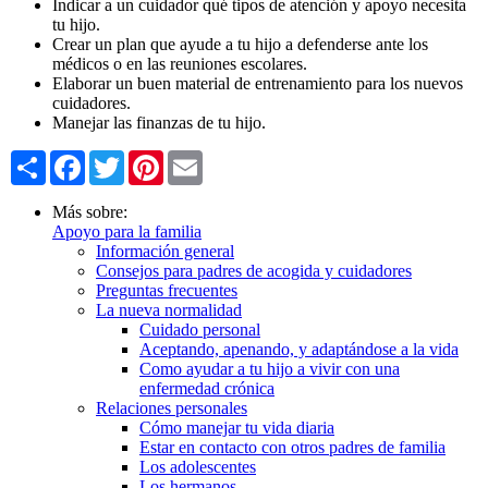
Indicar a un cuidador qué tipos de atención y apoyo necesita
tu hijo.
Crear un plan que ayude a tu hijo a defenderse ante los
médicos o en las reuniones escolares.
Elaborar un buen material de entrenamiento para los nuevos
cuidadores.
Manejar las finanzas de tu hijo.
Share
Facebook
Twitter
Pinterest
Email
Más sobre:
Apoyo para la familia
Información general
Consejos para padres de acogida y cuidadores
Preguntas frecuentes
La nueva normalidad
Cuidado personal
Aceptando, apenando, y adaptándose a la vida
Como ayudar a tu hijo a vivir con una
enfermedad crónica
Relaciones personales
Cómo manejar tu vida diaria
Estar en contacto con otros padres de familia
Los adolescentes
Los hermanos