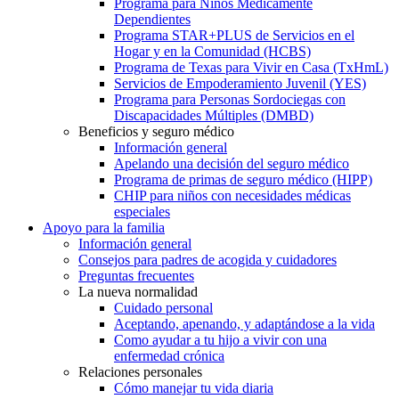
Programa para Niños Médicamente
Dependientes
Programa STAR+PLUS de Servicios en el
Hogar y en la Comunidad (HCBS)
Programa de Texas para Vivir en Casa (TxHmL)
Servicios de Empoderamiento Juvenil (YES)
Programa para Personas Sordociegas con
Discapacidades Múltiples (DMBD)
Beneficios y seguro médico
Información general
Apelando una decisión del seguro médico
Programa de primas de seguro médico (HIPP)
CHIP para niños con necesidades médicas
especiales
Apoyo para la familia
Información general
Consejos para padres de acogida y cuidadores
Preguntas frecuentes
La nueva normalidad
Cuidado personal
Aceptando, apenando, y adaptándose a la vida
Como ayudar a tu hijo a vivir con una
enfermedad crónica
Relaciones personales
Cómo manejar tu vida diaria