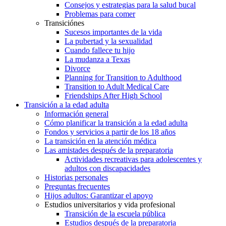
Consejos y estrategias para la salud bucal
Problemas para comer
Transiciónes
Sucesos importantes de la vida
La pubertad y la sexualidad
Cuando fallece tu hijo
La mudanza a Texas
Divorce
Planning for Transition to Adulthood
Transition to Adult Medical Care
Friendships After High School
Transición a la edad adulta
Información general
Cómo planificar la transición a la edad adulta
Fondos y servicios a partir de los 18 años
La transición en la atención médica
Las amistades después de la preparatoria
Actividades recreativas para adolescentes y
adultos con discapacidades
Historias personales
Preguntas frecuentes
Hijos adultos: Garantizar el apoyo
Estudios universitarios y vida profesional
Transición de la escuela pública
Estudios después de la preparatoria