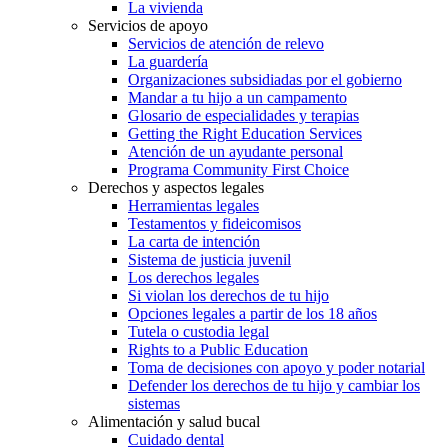
La vivienda
Servicios de apoyo
Servicios de atención de relevo
La guardería
Organizaciones subsidiadas por el gobierno
Mandar a tu hijo a un campamento
Glosario de especialidades y terapias
Getting the Right Education Services
Atención de un ayudante personal
Programa Community First Choice
Derechos y aspectos legales
Herramientas legales
Testamentos y fideicomisos
La carta de intención
Sistema de justicia juvenil
Los derechos legales
Si violan los derechos de tu hijo
Opciones legales a partir de los 18 años
Tutela o custodia legal
Rights to a Public Education
Toma de decisiones con apoyo y poder notarial
Defender los derechos de tu hijo y cambiar los
sistemas
Alimentación y salud bucal
Cuidado dental