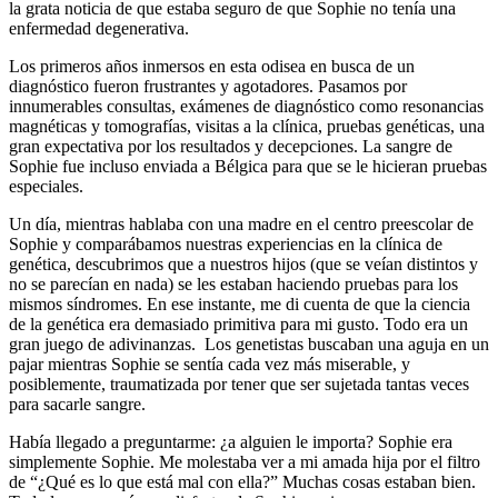
la grata noticia de que estaba seguro de que Sophie no tenía una
enfermedad degenerativa.
Los primeros años inmersos en esta odisea en busca de un
diagnóstico fueron frustrantes y agotadores. Pasamos por
innumerables consultas, exámenes de diagnóstico como resonancias
magnéticas y tomografías, visitas a la clínica, pruebas genéticas, una
gran expectativa por los resultados y decepciones. La sangre de
Sophie fue incluso enviada a Bélgica para que se le hicieran pruebas
especiales.
Un día, mientras hablaba con una madre en el centro preescolar de
Sophie y comparábamos nuestras experiencias en la clínica de
genética, descubrimos que a nuestros hijos (que se veían distintos y
no se parecían en nada) se les estaban haciendo pruebas para los
mismos síndromes. En ese instante, me di cuenta de que la ciencia
de la genética era demasiado primitiva para mi gusto. Todo era un
gran juego de adivinanzas. Los genetistas buscaban una aguja en un
pajar mientras Sophie se sentía cada vez más miserable, y
posiblemente, traumatizada por tener que ser sujetada tantas veces
para sacarle sangre.
Había llegado a preguntarme: ¿a alguien le importa? Sophie era
simplemente Sophie. Me molestaba ver a mi amada hija por el filtro
de “¿Qué es lo que está mal con ella?” Muchas cosas estaban bien.