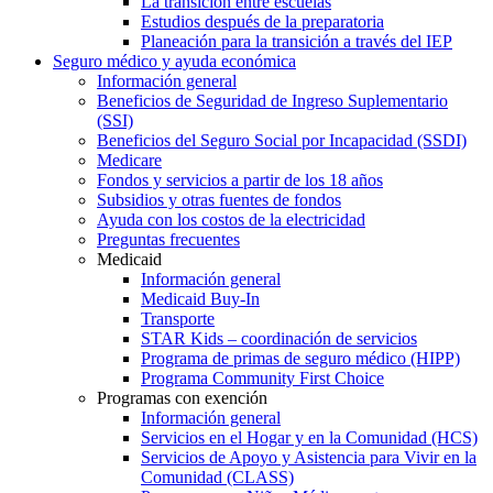
La transición entre escuelas
Estudios después de la preparatoria
Planeación para la transición a través del IEP
Seguro médico y ayuda económica
Información general
Beneficios de Seguridad de Ingreso Suplementario
(SSI)
Beneficios del Seguro Social por Incapacidad (SSDI)
Medicare
Fondos y servicios a partir de los 18 años
Subsidios y otras fuentes de fondos
Ayuda con los costos de la electricidad
Preguntas frecuentes
Medicaid
Información general
Medicaid Buy-In
Transporte
STAR Kids – coordinación de servicios
Programa de primas de seguro médico (HIPP)
Programa Community First Choice
Programas con exención
Información general
Servicios en el Hogar y en la Comunidad (HCS)
Servicios de Apoyo y Asistencia para Vivir en la
Comunidad (CLASS)