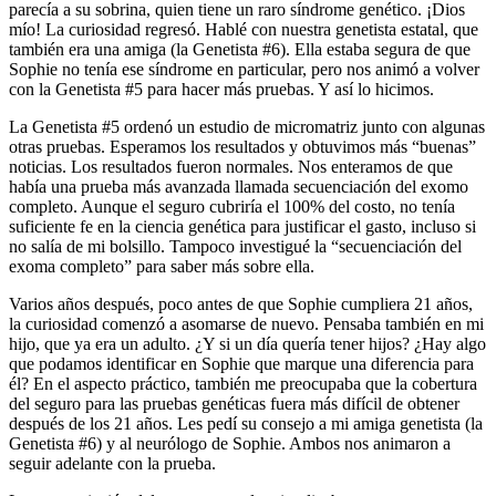
parecía a su sobrina, quien tiene un raro síndrome genético. ¡Dios
mío! La curiosidad regresó. Hablé con nuestra genetista estatal, que
también era una amiga (la Genetista #6). Ella estaba segura de que
Sophie no tenía ese síndrome en particular, pero nos animó a volver
con la Genetista #5 para hacer más pruebas. Y así lo hicimos.
La Genetista #5 ordenó un estudio de micromatriz junto con algunas
otras pruebas. Esperamos los resultados y obtuvimos más “buenas”
noticias. Los resultados fueron normales. Nos enteramos de que
había una prueba más avanzada llamada secuenciación del exomo
completo. Aunque el seguro cubriría el 100% del costo, no tenía
suficiente fe en la ciencia genética para justificar el gasto, incluso si
no salía de mi bolsillo. Tampoco investigué la “secuenciación del
exoma completo” para saber más sobre ella.
Varios años después, poco antes de que Sophie cumpliera 21 años,
la curiosidad comenzó a asomarse de nuevo. Pensaba también en mi
hijo, que ya era un adulto. ¿Y si un día quería tener hijos? ¿Hay algo
que podamos identificar en Sophie que marque una diferencia para
él? En el aspecto práctico, también me preocupaba que la cobertura
del seguro para las pruebas genéticas fuera más difícil de obtener
después de los 21 años. Les pedí su consejo a mi amiga genetista (la
Genetista #6) y al neurólogo de Sophie. Ambos nos animaron a
seguir adelante con la prueba.