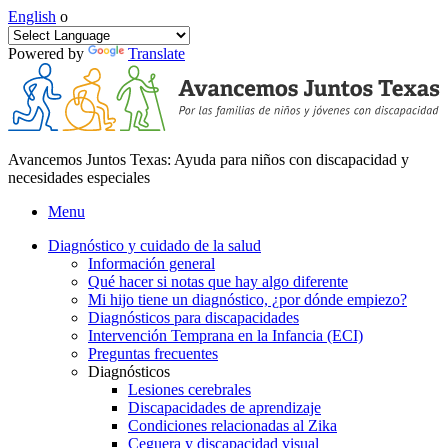
English
o
Powered by
Translate
Avancemos Juntos Texas: Ayuda para niños con discapacidad y
necesidades especiales
Menu
Diagnóstico y cuidado de la salud
Información general
Qué hacer si notas que hay algo diferente
Mi hijo tiene un diagnóstico, ¿por dónde empiezo?
Diagnósticos para discapacidades
Intervención Temprana en la Infancia (ECI)
Preguntas frecuentes
Diagnósticos
Lesiones cerebrales
Discapacidades de aprendizaje
Condiciones relacionadas al Zika
Ceguera y discapacidad visual