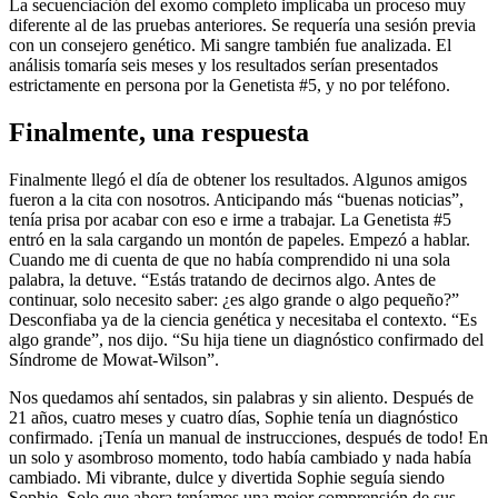
La secuenciación del exomo completo implicaba un proceso muy
diferente al de las pruebas anteriores. Se requería una sesión previa
con un consejero genético. Mi sangre también fue analizada. El
análisis tomaría seis meses y los resultados serían presentados
estrictamente en persona por la Genetista #5, y no por teléfono.
Finalmente, una respuesta
Finalmente llegó el día de obtener los resultados. Algunos amigos
fueron a la cita con nosotros. Anticipando más “buenas noticias”,
tenía prisa por acabar con eso e irme a trabajar. La Genetista #5
entró en la sala cargando un montón de papeles. Empezó a hablar.
Cuando me di cuenta de que no había comprendido ni una sola
palabra, la detuve. “Estás tratando de decirnos algo. Antes de
continuar, solo necesito saber: ¿es algo grande o algo pequeño?”
Desconfiaba ya de la ciencia genética y necesitaba el contexto. “Es
algo grande”, nos dijo. “Su hija tiene un diagnóstico confirmado del
Síndrome de Mowat-Wilson”.
Nos quedamos ahí sentados, sin palabras y sin aliento. Después de
21 años, cuatro meses y cuatro días, Sophie tenía un diagnóstico
confirmado. ¡Tenía un manual de instrucciones, después de todo! En
un solo y asombroso momento, todo había cambiado y nada había
cambiado. Mi vibrante, dulce y divertida Sophie seguía siendo
Sophie. Solo que ahora teníamos una mejor comprensión de sus