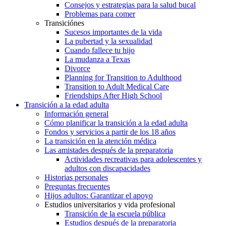
Consejos y estrategias para la salud bucal
Problemas para comer
Transiciónes
Sucesos importantes de la vida
La pubertad y la sexualidad
Cuando fallece tu hijo
La mudanza a Texas
Divorce
Planning for Transition to Adulthood
Transition to Adult Medical Care
Friendships After High School
Transición a la edad adulta
Información general
Cómo planificar la transición a la edad adulta
Fondos y servicios a partir de los 18 años
La transición en la atención médica
Las amistades después de la preparatoria
Actividades recreativas para adolescentes y
adultos con discapacidades
Historias personales
Preguntas frecuentes
Hijos adultos: Garantizar el apoyo
Estudios universitarios y vida profesional
Transición de la escuela pública
Estudios después de la preparatoria