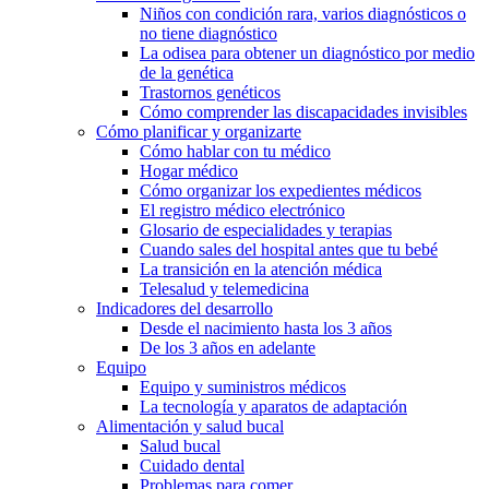
Niños con condición rara, varios diagnósticos o
no tiene diagnóstico
La odisea para obtener un diagnóstico por medio
de la genética
Trastornos genéticos
Cómo comprender las discapacidades invisibles
Cómo planificar y organizarte
Cómo hablar con tu médico
Hogar médico
Cómo organizar los expedientes médicos
El registro médico electrónico
Glosario de especialidades y terapias
Cuando sales del hospital antes que tu bebé
La transición en la atención médica
Telesalud y telemedicina
Indicadores del desarrollo
Desde el nacimiento hasta los 3 años
De los 3 años en adelante
Equipo
Equipo y suministros médicos
La tecnología y aparatos de adaptación
Alimentación y salud bucal
Salud bucal
Cuidado dental
Problemas para comer