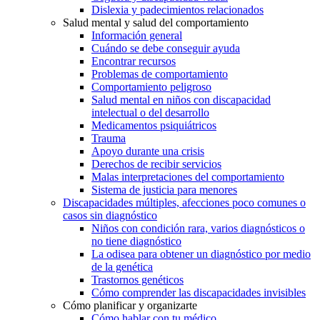
Dislexia y padecimientos relacionados
Salud mental y salud del comportamiento
Información general
Cuándo se debe conseguir ayuda
Encontrar recursos
Problemas de comportamiento
Comportamiento peligroso
Salud mental en niños con discapacidad
intelectual o del desarrollo
Medicamentos psiquiátricos
Trauma
Apoyo durante una crisis
Derechos de recibir servicios
Malas interpretaciones del comportamiento
Sistema de justicia para menores
Discapacidades múltiples, afecciones poco comunes o
casos sin diagnóstico
Niños con condición rara, varios diagnósticos o
no tiene diagnóstico
La odisea para obtener un diagnóstico por medio
de la genética
Trastornos genéticos
Cómo comprender las discapacidades invisibles
Cómo planificar y organizarte
Cómo hablar con tu médico