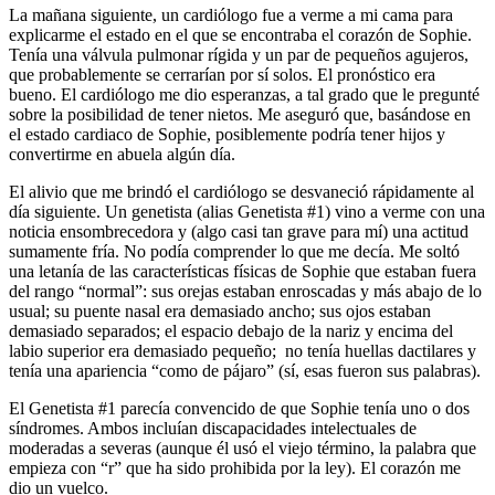
La mañana siguiente, un cardiólogo fue a verme a mi cama para
explicarme el estado en el que se encontraba el corazón de Sophie.
Tenía una válvula pulmonar rígida y un par de pequeños agujeros,
que probablemente se cerrarían por sí solos. El pronóstico era
bueno. El cardiólogo me dio esperanzas, a tal grado que le pregunté
sobre la posibilidad de tener nietos. Me aseguró que, basándose en
el estado cardiaco de Sophie, posiblemente podría tener hijos y
convertirme en abuela algún día.
El alivio que me brindó el cardiólogo se desvaneció rápidamente al
día siguiente. Un genetista (alias Genetista #1) vino a verme con una
noticia ensombrecedora y (algo casi tan grave para mí) una actitud
sumamente fría. No podía comprender lo que me decía. Me soltó
una letanía de las características físicas de Sophie que estaban fuera
del rango “normal”: sus orejas estaban enroscadas y más abajo de lo
usual; su puente nasal era demasiado ancho; sus ojos estaban
demasiado separados; el espacio debajo de la nariz y encima del
labio superior era demasiado pequeño; no tenía huellas dactilares y
tenía una apariencia “como de pájaro” (sí, esas fueron sus palabras).
El Genetista #1 parecía convencido de que Sophie tenía uno o dos
síndromes. Ambos incluían discapacidades intelectuales de
moderadas a severas (aunque él usó el viejo término, la palabra que
empieza con “r” que ha sido prohibida por la ley). El corazón me
dio un vuelco.