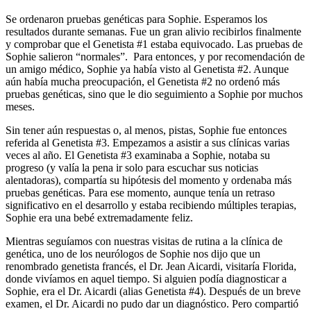
Se ordenaron pruebas genéticas para Sophie. Esperamos los
resultados durante semanas. Fue un gran alivio recibirlos finalmente
y comprobar que el Genetista #1 estaba equivocado. Las pruebas de
Sophie salieron “normales”. Para entonces, y por recomendación de
un amigo médico, Sophie ya había visto al Genetista #2. Aunque
aún había mucha preocupación, el Genetista #2 no ordenó más
pruebas genéticas, sino que le dio seguimiento a Sophie por muchos
meses.
Sin tener aún respuestas o, al menos, pistas, Sophie fue entonces
referida al Genetista #3. Empezamos a asistir a sus clínicas varias
veces al año. El Genetista #3 examinaba a Sophie, notaba su
progreso (y valía la pena ir solo para escuchar sus noticias
alentadoras), compartía su hipótesis del momento y ordenaba más
pruebas genéticas. Para ese momento, aunque tenía un retraso
significativo en el desarrollo y estaba recibiendo múltiples terapias,
Sophie era una bebé extremadamente feliz.
Mientras seguíamos con nuestras visitas de rutina a la clínica de
genética, uno de los neurólogos de Sophie nos dijo que un
renombrado genetista francés, el Dr. Jean Aicardi, visitaría Florida,
donde vivíamos en aquel tiempo. Si alguien podía diagnosticar a
Sophie, era el Dr. Aicardi (alias Genetista #4). Después de un breve
examen, el Dr. Aicardi no pudo dar un diagnóstico. Pero compartió