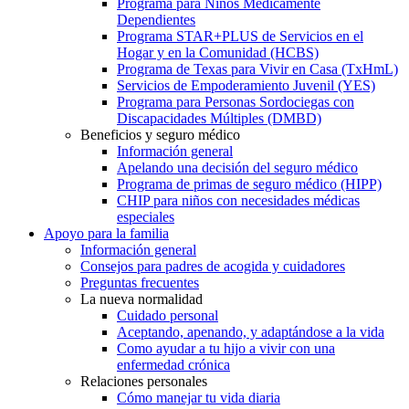
Programa para Niños Médicamente
Dependientes
Programa STAR+PLUS de Servicios en el
Hogar y en la Comunidad (HCBS)
Programa de Texas para Vivir en Casa (TxHmL)
Servicios de Empoderamiento Juvenil (YES)
Programa para Personas Sordociegas con
Discapacidades Múltiples (DMBD)
Beneficios y seguro médico
Información general
Apelando una decisión del seguro médico
Programa de primas de seguro médico (HIPP)
CHIP para niños con necesidades médicas
especiales
Apoyo para la familia
Información general
Consejos para padres de acogida y cuidadores
Preguntas frecuentes
La nueva normalidad
Cuidado personal
Aceptando, apenando, y adaptándose a la vida
Como ayudar a tu hijo a vivir con una
enfermedad crónica
Relaciones personales
Cómo manejar tu vida diaria