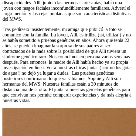
discapacidades. Allí, junto a las hermosas artesanías, había una
joven con rasgos faciales inconfundiblemente familiares. Advertí el
largo mentón y las cejas pobladas que son características distintivas
del MWS.
Tras pedírselo insistentemente, mi amiga que publicó la foto se
comunicó con la familia. La joven, Alli, es trilliza (¡sí, trilliza!) y no
se había sometido a pruebas genéticas en años. Ahora que tenía 22
años, se pueden imaginar la sorpresa de sus padres al ser
contactados de la nada sobre la posibilidad de que Alli tuviera un
síndrome genético raro. Nos conocimos en persona varias semanas
después. Para entonces, la madre de Alli había hecho ya su propia
investigación en línea. Ver a nuestras chicas juntas (¡como dos gotas
de agua!) no dejó ya lugar a dudas. Las pruebas genéticas
posteriores confirmaron lo que ya sabíamos: Sophie y Alli son
hermanas del MWS. Nuestras familias están a 30 minutos de
distancia una de la otra. El juntar a nuestras gemelas genéticas para
que convivan nos permite compartir experiencias y da más alegría a
nuestras vidas.