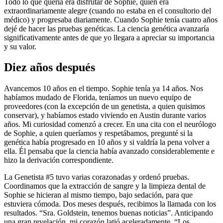
Todo lo que quería era disfrutar de Sophie, quien era
extraordinariamente alegre (cuando no estaba en el consultorio del
médico) y progresaba diariamente. Cuando Sophie tenía cuatro años
dejé de hacer las pruebas genéticas. La ciencia genética avanzaría
significativamente antes de que yo llegara a apreciar su importancia
y su valor.
Diez años después
Avancemos 10 años en el tiempo. Sophie tenía ya 14 años. Nos
habíamos mudado de Florida, teníamos un nuevo equipo de
proveedores (con la excepción de un genetista, a quien quisimos
conservar), y habíamos estado viviendo en Austin durante varios
años. Mi curiosidad comenzó a crecer. En una cita con el neurólogo
de Sophie, a quien queríamos y respetábamos, pregunté si la
genética había progresado en 10 años y si valdría la pena volver a
ella. Él pensaba que la ciencia había avanzado considerablemente e
hizo la derivación correspondiente.
La Genetista #5 tuvo varias corazonadas y ordenó pruebas.
Coordinamos que la extracción de sangre y la limpieza dental de
Sophie se hicieran al mismo tiempo, bajo sedación, para que
estuviera cómoda. Dos meses después, recibimos la llamada con los
resultados. “Sra. Goldstein, tenemos buenas noticias”. Anticipando
una gran revelación, mi corazón latió aceleradamente. “Los