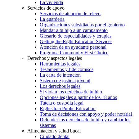
La vivienda
Servicios de apoyo
Servicios de atención de relevo
La guardería
Organizaciones subsidiadas por el gobierno
Mandar a tu hijo a un campamento
Glosario de especialidades y terapias
Getting the Right Education Services
Atención de un ayudante personal
Programa Community First Choice
Derechos y aspectos legales
Herramientas legales
Testamentos y fideicomisos
La carta de intención
Sistema de justicia juvenil
Los derechos legales
Si violan los derechos de tu hijo
Opciones legales a partir de los 18 años
Tutela o custodia legal
Rights to a Public Education
Toma de decisiones con apoyo y poder notarial
Defender los derechos de tu hijo y cambiar los
sistemas
Alimentación y salud bucal
Cuidado dental