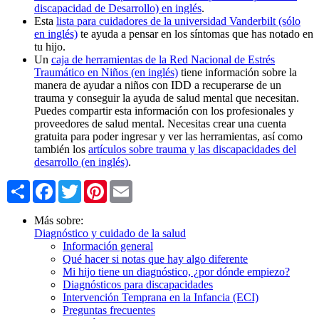
discapacidad de Desarrollo) en inglés
.
Esta
lista para cuidadores de la universidad Vanderbilt (sólo
en inglés)
te ayuda a pensar en los síntomas que has notado en
tu hijo.
Un
caja de herramientas de la Red Nacional de Estrés
Traumático en Niños (en inglés)
tiene información sobre la
manera de ayudar a niños con IDD a recuperarse de un
trauma y conseguir la ayuda de salud mental que necesitan.
Puedes compartir esta información con los profesionales y
proveedores de salud mental. Necesitas crear una cuenta
gratuita para poder ingresar y ver las herramientas, así como
también los
artículos sobre trauma y las discapacidades del
desarrollo (en inglés)
.
Share
Facebook
Twitter
Pinterest
Email
Más sobre:
Diagnóstico y cuidado de la salud
Información general
Qué hacer si notas que hay algo diferente
Mi hijo tiene un diagnóstico, ¿por dónde empiezo?
Diagnósticos para discapacidades
Intervención Temprana en la Infancia (ECI)
Preguntas frecuentes