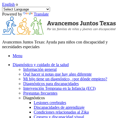
English
o
Powered by
Translate
Avancemos Juntos Texas: Ayuda para niños con discapacidad y
necesidades especiales
Menu
Diagnóstico y cuidado de la salud
Información general
Qué hacer si notas que hay algo diferente
Mi hijo tiene un diagnóstico, ¿por dónde empiezo?
Diagnósticos para discapacidades
Intervención Temprana en la Infancia (ECI)
Preguntas frecuentes
Diagnósticos
Lesiones cerebrales
Discapacidades de aprendizaje
Condiciones relacionadas al Zika
Ceguera y discapacidad visual