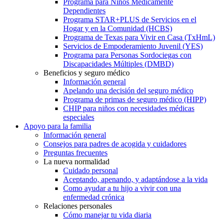
Programa para Niños Médicamente
Dependientes
Programa STAR+PLUS de Servicios en el
Hogar y en la Comunidad (HCBS)
Programa de Texas para Vivir en Casa (TxHmL)
Servicios de Empoderamiento Juvenil (YES)
Programa para Personas Sordociegas con
Discapacidades Múltiples (DMBD)
Beneficios y seguro médico
Información general
Apelando una decisión del seguro médico
Programa de primas de seguro médico (HIPP)
CHIP para niños con necesidades médicas
especiales
Apoyo para la familia
Información general
Consejos para padres de acogida y cuidadores
Preguntas frecuentes
La nueva normalidad
Cuidado personal
Aceptando, apenando, y adaptándose a la vida
Como ayudar a tu hijo a vivir con una
enfermedad crónica
Relaciones personales
Cómo manejar tu vida diaria