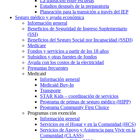
La transición entre escuelas
Estudios después de la preparatoria
Planeación para la transición a través del IEP
Seguro médico y ayuda económica
Información general
Beneficios de Seguridad de Ingreso Suplementario
(SSI)
Beneficios del Seguro Social por Incapacidad (SSDI)
Medicare
Fondos y servicios a partir de los 18 años
Subsidios y otras fuentes de fondos
Ayuda con los costos de la electricidad
Preguntas frecuentes
Medicaid
Información general
Medicaid Buy-In
Transporte
STAR Kids – coordinación de servicios
Programa de primas de seguro médico (HIPP)
Programa Community First Choice
Programas con exención
Información general
Servicios en el Hogar y en la Comunidad (HCS)
Servicios de Apoyo y Asistencia para Vivir en la
Comunidad (CLASS)