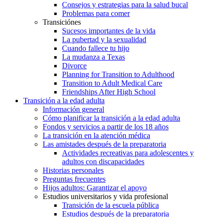
Consejos y estrategias para la salud bucal
Problemas para comer
Transiciónes
Sucesos importantes de la vida
La pubertad y la sexualidad
Cuando fallece tu hijo
La mudanza a Texas
Divorce
Planning for Transition to Adulthood
Transition to Adult Medical Care
Friendships After High School
Transición a la edad adulta
Información general
Cómo planificar la transición a la edad adulta
Fondos y servicios a partir de los 18 años
La transición en la atención médica
Las amistades después de la preparatoria
Actividades recreativas para adolescentes y
adultos con discapacidades
Historias personales
Preguntas frecuentes
Hijos adultos: Garantizar el apoyo
Estudios universitarios y vida profesional
Transición de la escuela pública
Estudios después de la preparatoria