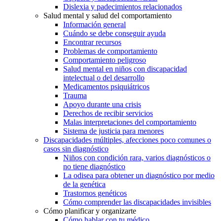
Dislexia y padecimientos relacionados
Salud mental y salud del comportamiento
Información general
Cuándo se debe conseguir ayuda
Encontrar recursos
Problemas de comportamiento
Comportamiento peligroso
Salud mental en niños con discapacidad
intelectual o del desarrollo
Medicamentos psiquiátricos
Trauma
Apoyo durante una crisis
Derechos de recibir servicios
Malas interpretaciones del comportamiento
Sistema de justicia para menores
Discapacidades múltiples, afecciones poco comunes o
casos sin diagnóstico
Niños con condición rara, varios diagnósticos o
no tiene diagnóstico
La odisea para obtener un diagnóstico por medio
de la genética
Trastornos genéticos
Cómo comprender las discapacidades invisibles
Cómo planificar y organizarte
Cómo hablar con tu médico