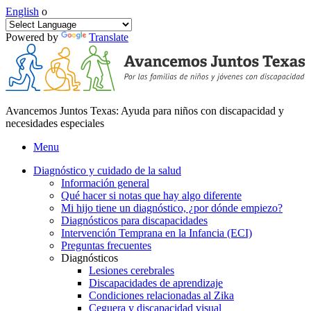
English
o
Powered by
Translate
Avancemos Juntos Texas: Ayuda para niños con discapacidad y
necesidades especiales
Menu
Diagnóstico y cuidado de la salud
Información general
Qué hacer si notas que hay algo diferente
Mi hijo tiene un diagnóstico, ¿por dónde empiezo?
Diagnósticos para discapacidades
Intervención Temprana en la Infancia (ECI)
Preguntas frecuentes
Diagnósticos
Lesiones cerebrales
Discapacidades de aprendizaje
Condiciones relacionadas al Zika
Ceguera y discapacidad visual