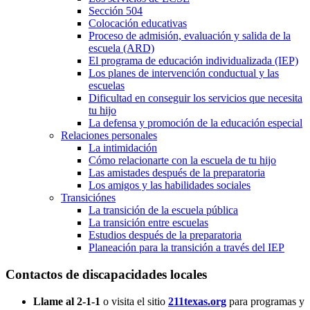
Sección 504
Colocación educativas
Proceso de admisión, evaluación y salida de la
escuela (ARD)
El programa de educación individualizada (IEP)
Los planes de intervención conductual y las
escuelas
Dificultad en conseguir los servicios que necesita
tu hijo
La defensa y promoción de la educación especial
Relaciones personales
La intimidación
Cómo relacionarte con la escuela de tu hijo
Las amistades después de la preparatoria
Los amigos y las habilidades sociales
Transiciónes
La transición de la escuela pública
La transición entre escuelas
Estudios después de la preparatoria
Planeación para la transición a través del IEP
Contactos de discapacidades locales
Llame al 2-1-1
o visita el sitio
211texas.org
para programas y