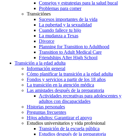
Consejos y estrategias para la salud bucal
Problemas para comer
Transiciónes
Sucesos importantes de la vida
La pubertad y la sexualidad
Cuando fallece tu hijo
La mudanza a Texas
Divorce
Planning for Transition to Adulthood
Transition to Adult Medical Care
Friendships After High School
Transición a la edad adulta
Información general
Cómo planificar la transición a la edad adulta
Fondos y servicios a partir de los 18 años
La transición en la atención médica
Las amistades después de la preparatoria
Actividades recreativas para adolescentes y
adultos con discapacidades
Historias personales
Preguntas frecuentes
Hijos adultos: Garantizar el apoyo
Estudios universitarios y vida profesional
Transición de la escuela pública
Estudios después de la preparatoria