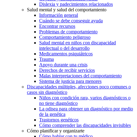
Dislexia y padecimientos relacionados
Salud mental y salud del comportamiento
Información general
Cuándo se debe conseguir ayuda
Encontrar recursos
Problemas de comportamiento
Comportamiento peligroso
Salud mental en niños con discapacidad
intelectual o del desarrollo
Medicamentos psiquiátricos
Trauma
Apoyo durante una crisis
Derechos de recibir servicios
Malas interpretaciones del comportamiento
Sistema de justicia para menores
Discapacidades múltiples, afecciones poco comunes o
casos sin diagnóstico
Niños con condición rara, varios diagnósticos o
no tiene diagnóstico
La odisea para obtener un diagnóstico por medio
de la genética
Trastornos genéticos
Cómo comprender las discapacidades invisibles
Cómo planificar y organizarte
Cómo hablar con tu médico