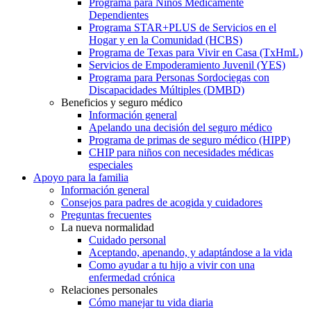
Programa para Niños Médicamente
Dependientes
Programa STAR+PLUS de Servicios en el
Hogar y en la Comunidad (HCBS)
Programa de Texas para Vivir en Casa (TxHmL)
Servicios de Empoderamiento Juvenil (YES)
Programa para Personas Sordociegas con
Discapacidades Múltiples (DMBD)
Beneficios y seguro médico
Información general
Apelando una decisión del seguro médico
Programa de primas de seguro médico (HIPP)
CHIP para niños con necesidades médicas
especiales
Apoyo para la familia
Información general
Consejos para padres de acogida y cuidadores
Preguntas frecuentes
La nueva normalidad
Cuidado personal
Aceptando, apenando, y adaptándose a la vida
Como ayudar a tu hijo a vivir con una
enfermedad crónica
Relaciones personales
Cómo manejar tu vida diaria