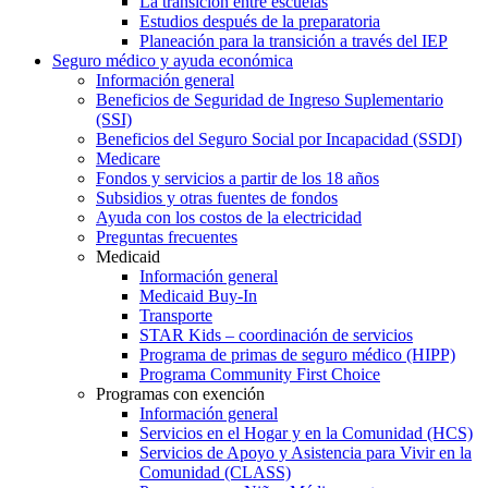
La transición entre escuelas
Estudios después de la preparatoria
Planeación para la transición a través del IEP
Seguro médico y ayuda económica
Información general
Beneficios de Seguridad de Ingreso Suplementario
(SSI)
Beneficios del Seguro Social por Incapacidad (SSDI)
Medicare
Fondos y servicios a partir de los 18 años
Subsidios y otras fuentes de fondos
Ayuda con los costos de la electricidad
Preguntas frecuentes
Medicaid
Información general
Medicaid Buy-In
Transporte
STAR Kids – coordinación de servicios
Programa de primas de seguro médico (HIPP)
Programa Community First Choice
Programas con exención
Información general
Servicios en el Hogar y en la Comunidad (HCS)
Servicios de Apoyo y Asistencia para Vivir en la
Comunidad (CLASS)