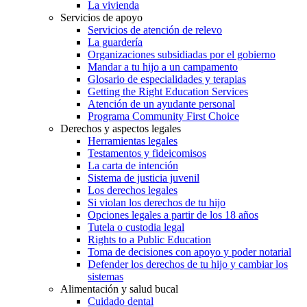
La vivienda
Servicios de apoyo
Servicios de atención de relevo
La guardería
Organizaciones subsidiadas por el gobierno
Mandar a tu hijo a un campamento
Glosario de especialidades y terapias
Getting the Right Education Services
Atención de un ayudante personal
Programa Community First Choice
Derechos y aspectos legales
Herramientas legales
Testamentos y fideicomisos
La carta de intención
Sistema de justicia juvenil
Los derechos legales
Si violan los derechos de tu hijo
Opciones legales a partir de los 18 años
Tutela o custodia legal
Rights to a Public Education
Toma de decisiones con apoyo y poder notarial
Defender los derechos de tu hijo y cambiar los
sistemas
Alimentación y salud bucal
Cuidado dental