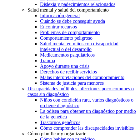
Dislexia y padecimientos relacionados
Salud mental y salud del comportamiento
Información general
Cuándo se debe conseguir ayuda
Encontrar recursos
Problemas de comportamiento
Comportamiento peligroso
Salud mental en niños con discapacidad
intelectual o del desarrollo
Medicamentos psiquiátricos
Trauma
Apoyo durante una crisis
Derechos de recibir servicios
Malas interpretaciones del comportamiento
Sistema de justicia para menores
Discapacidades múltiples, afecciones poco comunes o
casos sin diagnóstico
Niños con condición rara, varios diagnósticos o
no tiene diagnóstico
La odisea para obtener un diagnóstico por medio
de la genética
Trastornos genéticos
Cómo comprender las discapacidades invisibles
Cómo planificar y organizarte
Cómo hablar con tu médico