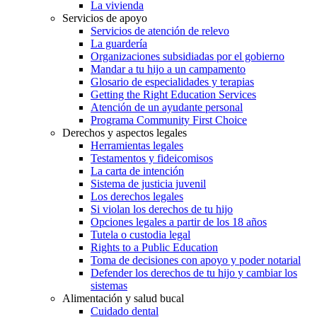
La vivienda
Servicios de apoyo
Servicios de atención de relevo
La guardería
Organizaciones subsidiadas por el gobierno
Mandar a tu hijo a un campamento
Glosario de especialidades y terapias
Getting the Right Education Services
Atención de un ayudante personal
Programa Community First Choice
Derechos y aspectos legales
Herramientas legales
Testamentos y fideicomisos
La carta de intención
Sistema de justicia juvenil
Los derechos legales
Si violan los derechos de tu hijo
Opciones legales a partir de los 18 años
Tutela o custodia legal
Rights to a Public Education
Toma de decisiones con apoyo y poder notarial
Defender los derechos de tu hijo y cambiar los
sistemas
Alimentación y salud bucal
Cuidado dental