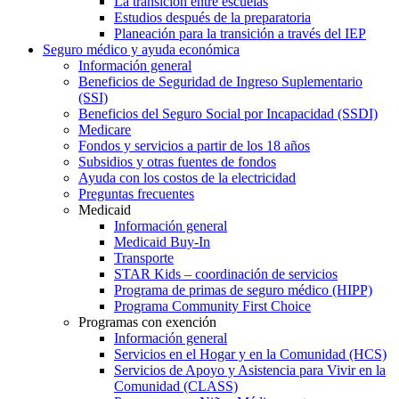
La transición entre escuelas
Estudios después de la preparatoria
Planeación para la transición a través del IEP
Seguro médico y ayuda económica
Información general
Beneficios de Seguridad de Ingreso Suplementario
(SSI)
Beneficios del Seguro Social por Incapacidad (SSDI)
Medicare
Fondos y servicios a partir de los 18 años
Subsidios y otras fuentes de fondos
Ayuda con los costos de la electricidad
Preguntas frecuentes
Medicaid
Información general
Medicaid Buy-In
Transporte
STAR Kids – coordinación de servicios
Programa de primas de seguro médico (HIPP)
Programa Community First Choice
Programas con exención
Información general
Servicios en el Hogar y en la Comunidad (HCS)
Servicios de Apoyo y Asistencia para Vivir en la
Comunidad (CLASS)