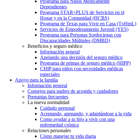
Programa para Niños Médicamente
Dependientes
Programa STAR+PLUS de Servicios en el
Hogar y en la Comunidad (HCBS)
Programa de Texas para Vivir en Casa (TxHmL)
Servicios de Empoderamiento Juvenil (YES)
Programa para Personas Sordociegas con
Discapacidades Múltiples (DMBD)
Beneficios y seguro médico
Información general
Apelando una decisión del seguro médico
Programa de primas de seguro médico (HIPP)
CHIP para niños con necesidades médicas
especiales
Apoyo para la familia
Información general
Consejos para padres de acogida y cuidadores
Preguntas frecuentes
La nueva normalidad
Cuidado personal
Aceptando, apenando, y adaptándose a la vida
Como ayudar a tu hijo a vivir con una
enfermedad crónica
Relaciones personales
Cómo manejar tu vida diaria