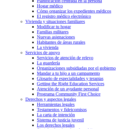
Planificación centrada en la persona
Hogar médico
Cómo organizar los expedientes médicos
El registro médico electrónico
Vivienda y situaciones familiares
Modificar tu hogar
Familias militares
Nuevas asignaciones
Habitantes de áreas rurales
La vivienda
Servicios de apoyo
Servicios de atención de relevo
La guardería
Organizaciones subsidiadas por el gobierno
Mandar a tu hijo a un campamento
Glosario de especialidades y terapias
Getting the Right Education Services
Atención de un ayudante personal
Programa Community First Choice
Derechos y aspectos legales
Herramientas legales
Testamentos y fideicomisos
La carta de intención
Sistema de justicia juvenil
Los derechos legales