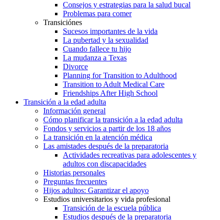
Consejos y estrategias para la salud bucal
Problemas para comer
Transiciónes
Sucesos importantes de la vida
La pubertad y la sexualidad
Cuando fallece tu hijo
La mudanza a Texas
Divorce
Planning for Transition to Adulthood
Transition to Adult Medical Care
Friendships After High School
Transición a la edad adulta
Información general
Cómo planificar la transición a la edad adulta
Fondos y servicios a partir de los 18 años
La transición en la atención médica
Las amistades después de la preparatoria
Actividades recreativas para adolescentes y
adultos con discapacidades
Historias personales
Preguntas frecuentes
Hijos adultos: Garantizar el apoyo
Estudios universitarios y vida profesional
Transición de la escuela pública
Estudios después de la preparatoria