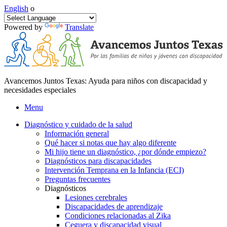
English
o
Powered by
Translate
Avancemos Juntos Texas: Ayuda para niños con discapacidad y
necesidades especiales
Menu
Diagnóstico y cuidado de la salud
Información general
Qué hacer si notas que hay algo diferente
Mi hijo tiene un diagnóstico, ¿por dónde empiezo?
Diagnósticos para discapacidades
Intervención Temprana en la Infancia (ECI)
Preguntas frecuentes
Diagnósticos
Lesiones cerebrales
Discapacidades de aprendizaje
Condiciones relacionadas al Zika
Ceguera y discapacidad visual