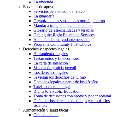
La vivienda
Servicios de apoyo
Servicios de atención de relevo
La guardería
Organizaciones subsidiadas por el gobierno
Mandar a tu hijo a un campamento
Glosario de especialidades y terapias
Getting the Right Education Services
Atención de un ayudante personal
Programa Community First Choice
Derechos y aspectos legales
Herramientas legales
Testamentos y fideicomisos
La carta de intención
Sistema de justicia juvenil
Los derechos legales
Si violan los derechos de tu hijo
Opciones legales a partir de los 18 años
Tutela o custodia legal
Rights to a Public Education
Toma de decisiones con apoyo y poder notarial
Defender los derechos de tu hijo y cambiar los
sistemas
Alimentación y salud bucal
Cuidado dental