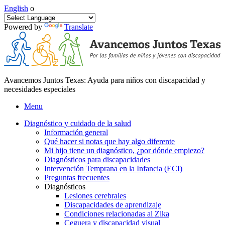
English
o
Powered by
Translate
Avancemos Juntos Texas: Ayuda para niños con discapacidad y
necesidades especiales
Menu
Diagnóstico y cuidado de la salud
Información general
Qué hacer si notas que hay algo diferente
Mi hijo tiene un diagnóstico, ¿por dónde empiezo?
Diagnósticos para discapacidades
Intervención Temprana en la Infancia (ECI)
Preguntas frecuentes
Diagnósticos
Lesiones cerebrales
Discapacidades de aprendizaje
Condiciones relacionadas al Zika
Ceguera y discapacidad visual