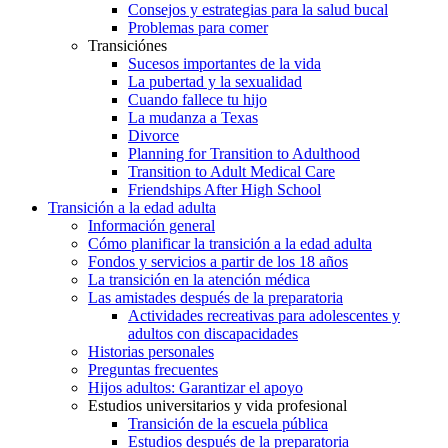
Consejos y estrategias para la salud bucal
Problemas para comer
Transiciónes
Sucesos importantes de la vida
La pubertad y la sexualidad
Cuando fallece tu hijo
La mudanza a Texas
Divorce
Planning for Transition to Adulthood
Transition to Adult Medical Care
Friendships After High School
Transición a la edad adulta
Información general
Cómo planificar la transición a la edad adulta
Fondos y servicios a partir de los 18 años
La transición en la atención médica
Las amistades después de la preparatoria
Actividades recreativas para adolescentes y
adultos con discapacidades
Historias personales
Preguntas frecuentes
Hijos adultos: Garantizar el apoyo
Estudios universitarios y vida profesional
Transición de la escuela pública
Estudios después de la preparatoria