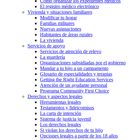
Cómo organizar los expedientes médicos
El registro médico electrónico
Vivienda y situaciones familiares
Modificar tu hogar
Familias militares
Nuevas asignaciones
Habitantes de áreas rurales
La vivienda
Servicios de apoyo
Servicios de atención de relevo
La guardería
Organizaciones subsidiadas por el gobierno
Mandar a tu hijo a un campamento
Glosario de especialidades y terapias
Getting the Right Education Services
Atención de un ayudante personal
Programa Community First Choice
Derechos y aspectos legales
Herramientas legales
Testamentos y fideicomisos
La carta de intención
Sistema de justicia juvenil
Los derechos legales
Si violan los derechos de tu hijo
Opciones legales a partir de los 18 años