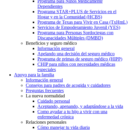
Programa para Niños Médicamente
Dependientes
Programa STAR+PLUS de Servicios en el
Hogar y en la Comunidad (HCBS)
Programa de Texas para Vivir en Casa (TxHmL)
Servicios de Empoderamiento Juvenil (YES)
Programa para Personas Sordociegas con
Discapacidades Múltiples (DMBD)
Beneficios y seguro médico
Información general
Apelando una decisión del seguro médico
Programa de primas de seguro médico (HIPP)
CHIP para niños con necesidades médicas
especiales
Apoyo para la familia
Información general
Consejos para padres de acogida y cuidadores
Preguntas frecuentes
La nueva normalidad
Cuidado personal
Aceptando, apenando, y adaptándose a la vida
Como ayudar a tu hijo a vivir con una
enfermedad crónica
Relaciones personales
Cómo manejar tu vida diaria