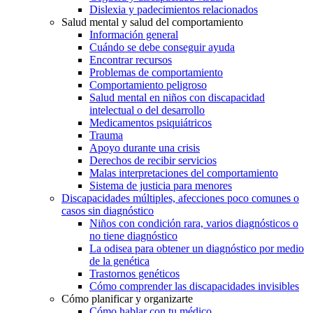
Dislexia y padecimientos relacionados
Salud mental y salud del comportamiento
Información general
Cuándo se debe conseguir ayuda
Encontrar recursos
Problemas de comportamiento
Comportamiento peligroso
Salud mental en niños con discapacidad
intelectual o del desarrollo
Medicamentos psiquiátricos
Trauma
Apoyo durante una crisis
Derechos de recibir servicios
Malas interpretaciones del comportamiento
Sistema de justicia para menores
Discapacidades múltiples, afecciones poco comunes o
casos sin diagnóstico
Niños con condición rara, varios diagnósticos o
no tiene diagnóstico
La odisea para obtener un diagnóstico por medio
de la genética
Trastornos genéticos
Cómo comprender las discapacidades invisibles
Cómo planificar y organizarte
Cómo hablar con tu médico