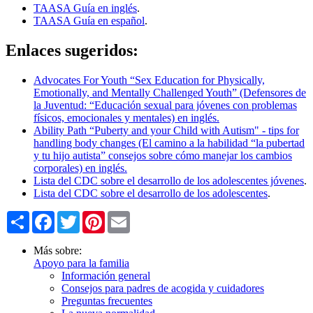
TAASA Guía en inglés
.
TAASA Guía en español
.
Enlaces sugeridos:
Advocates For Youth “Sex Education for Physically,
Emotionally, and Mentally Challenged Youth” (Defensores de
la Juventud: “Educación sexual para jóvenes con problemas
físicos, emocionales y mentales) en inglés.
Ability Path “Puberty and your Child with Autism" - tips for
handling body changes (El camino a la habilidad “la pubertad
y tu hijo autista” consejos sobre cómo manejar los cambios
corporales) en inglés.
Lista del CDC sobre el desarrollo de los adolescentes jóvenes
.
Lista del CDC sobre el desarrollo de los adolescentes
.
Share
Facebook
Twitter
Pinterest
Email
Más sobre:
Apoyo para la familia
Información general
Consejos para padres de acogida y cuidadores
Preguntas frecuentes