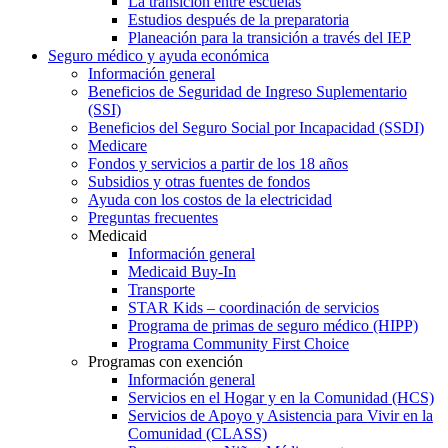
La transición entre escuelas
Estudios después de la preparatoria
Planeación para la transición a través del IEP
Seguro médico y ayuda económica
Información general
Beneficios de Seguridad de Ingreso Suplementario
(SSI)
Beneficios del Seguro Social por Incapacidad (SSDI)
Medicare
Fondos y servicios a partir de los 18 años
Subsidios y otras fuentes de fondos
Ayuda con los costos de la electricidad
Preguntas frecuentes
Medicaid
Información general
Medicaid Buy-In
Transporte
STAR Kids – coordinación de servicios
Programa de primas de seguro médico (HIPP)
Programa Community First Choice
Programas con exención
Información general
Servicios en el Hogar y en la Comunidad (HCS)
Servicios de Apoyo y Asistencia para Vivir en la
Comunidad (CLASS)