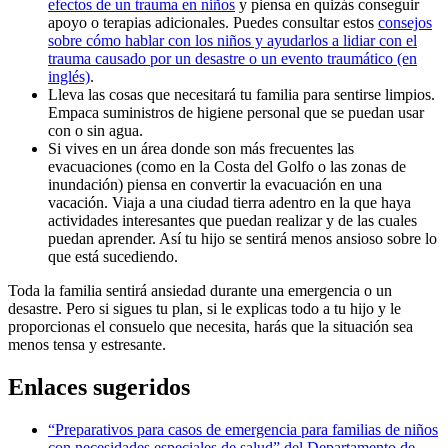
efectos de un trauma en niños
y piensa en quizás conseguir
apoyo o terapias adicionales. Puedes consultar estos
consejos
sobre cómo hablar con los niños y ayudarlos a lidiar con el
trauma causado por un desastre o un evento traumático (en
inglés)
.
Lleva las cosas que necesitará tu familia para sentirse limpios.
Empaca suministros de higiene personal que se puedan usar
con o sin agua.
Si vives en un área donde son más frecuentes las
evacuaciones (como en la Costa del Golfo o las zonas de
inundación) piensa en convertir la evacuación en una
vacación. Viaja a una ciudad tierra adentro en la que haya
actividades interesantes que puedan realizar y de las cuales
puedan aprender. Así tu hijo se sentirá menos ansioso sobre lo
que está sucediendo.
Toda la familia sentirá ansiedad durante una emergencia o un
desastre. Pero si sigues tu plan, si le explicas todo a tu hijo y le
proporcionas el consuelo que necesita, harás que la situación sea
menos tensa y estresante.
Enlaces sugeridos
“Preparativos para casos de emergencia para familias de niños
con necesidades especiales de salud” del Departamento de