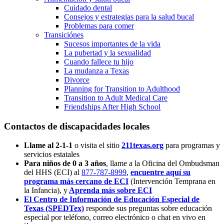
Cuidado dental
Consejos y estrategias para la salud bucal
Problemas para comer
Transiciónes
Sucesos importantes de la vida
La pubertad y la sexualidad
Cuando fallece tu hijo
La mudanza a Texas
Divorce
Planning for Transition to Adulthood
Transition to Adult Medical Care
Friendships After High School
Contactos de discapacidades locales
Llame al 2-1-1
o visita el sitio
211texas.org
para programas y
servicios estatales
Para niños de 0 a 3 años
, llame a la Oficina del Ombudsman
del HHS (ECI) al
877-787-8999
,
encuentre aquí su
programa más cercano de ECI
(Intervención Temprana en
la Infancia),
y
Aprenda más sobre ECI
El Centro de Información de Educación Especial de
Texas (SPEDTex)
responde sus preguntas sobre educación
especial por teléfono, correo electrónico o chat en vivo en