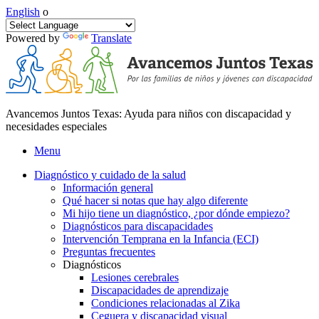
English
o
Powered by
Translate
Avancemos Juntos Texas: Ayuda para niños con discapacidad y
necesidades especiales
Menu
Diagnóstico y cuidado de la salud
Información general
Qué hacer si notas que hay algo diferente
Mi hijo tiene un diagnóstico, ¿por dónde empiezo?
Diagnósticos para discapacidades
Intervención Temprana en la Infancia (ECI)
Preguntas frecuentes
Diagnósticos
Lesiones cerebrales
Discapacidades de aprendizaje
Condiciones relacionadas al Zika
Ceguera y discapacidad visual