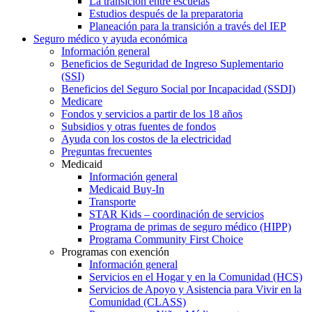
La transición entre escuelas
Estudios después de la preparatoria
Planeación para la transición a través del IEP
Seguro médico y ayuda económica
Información general
Beneficios de Seguridad de Ingreso Suplementario
(SSI)
Beneficios del Seguro Social por Incapacidad (SSDI)
Medicare
Fondos y servicios a partir de los 18 años
Subsidios y otras fuentes de fondos
Ayuda con los costos de la electricidad
Preguntas frecuentes
Medicaid
Información general
Medicaid Buy-In
Transporte
STAR Kids – coordinación de servicios
Programa de primas de seguro médico (HIPP)
Programa Community First Choice
Programas con exención
Información general
Servicios en el Hogar y en la Comunidad (HCS)
Servicios de Apoyo y Asistencia para Vivir en la
Comunidad (CLASS)