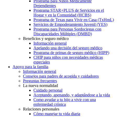
Programa para Niños Médicamente
Dependientes
Programa STAR+PLUS de Servicios en el
Hogar y en la Comunidad (HCBS)
Programa de Texas para Vivir en Casa (TxHmL)
Servicios de Empoderamiento Juvenil (YES)
Programa para Personas Sordociegas con
Discapacidades Múltiples (DMBD)
Beneficios y seguro médico
Información general
Apelando una decisión del seguro médico
Programa de primas de seguro médico (HIPP)
CHIP para niños con necesidades médicas
especiales
Apoyo para la familia
Información general
Consejos para padres de acogida y cuidadores
Preguntas frecuentes
La nueva normalidad
Cuidado personal
Aceptando, apenando, y adaptándose a la vida
Como ayudar a tu hijo a vivir con una
enfermedad crónica
Relaciones personales
Cómo manejar tu vida diaria