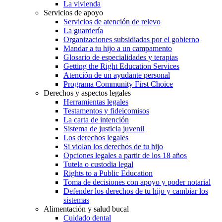
La vivienda
Servicios de apoyo
Servicios de atención de relevo
La guardería
Organizaciones subsidiadas por el gobierno
Mandar a tu hijo a un campamento
Glosario de especialidades y terapias
Getting the Right Education Services
Atención de un ayudante personal
Programa Community First Choice
Derechos y aspectos legales
Herramientas legales
Testamentos y fideicomisos
La carta de intención
Sistema de justicia juvenil
Los derechos legales
Si violan los derechos de tu hijo
Opciones legales a partir de los 18 años
Tutela o custodia legal
Rights to a Public Education
Toma de decisiones con apoyo y poder notarial
Defender los derechos de tu hijo y cambiar los
sistemas
Alimentación y salud bucal
Cuidado dental