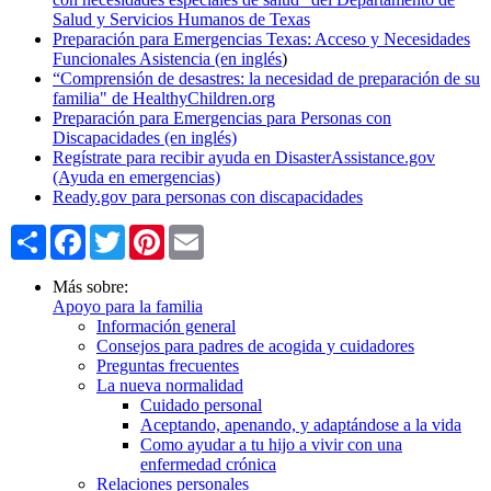
Salud y Servicios Humanos de Texas
Preparación para Emergencias Texas: Acceso y Necesidades
Funcionales Asistencia (en
inglés
)
“Comprensión de desastres: la necesidad de preparación de su
familia" de HealthyChildren.org
Preparación para Emergencias para Personas con
Discapacidades (en inglés)
Regístrate para recibir ayuda en DisasterAssistance.gov
(Ayuda en emergencias)
Ready.gov para personas con discapacidades
Share
Facebook
Twitter
Pinterest
Email
Más sobre:
Apoyo para la familia
Información general
Consejos para padres de acogida y cuidadores
Preguntas frecuentes
La nueva normalidad
Cuidado personal
Aceptando, apenando, y adaptándose a la vida
Como ayudar a tu hijo a vivir con una
enfermedad crónica
Relaciones personales