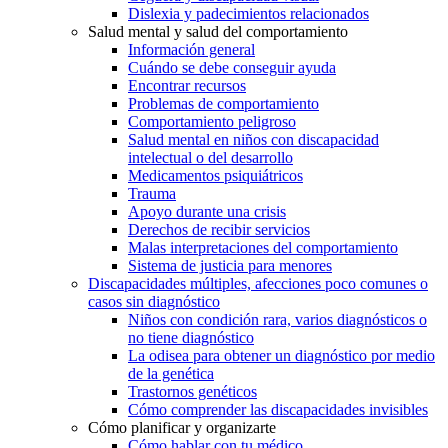
Dislexia y padecimientos relacionados
Salud mental y salud del comportamiento
Información general
Cuándo se debe conseguir ayuda
Encontrar recursos
Problemas de comportamiento
Comportamiento peligroso
Salud mental en niños con discapacidad
intelectual o del desarrollo
Medicamentos psiquiátricos
Trauma
Apoyo durante una crisis
Derechos de recibir servicios
Malas interpretaciones del comportamiento
Sistema de justicia para menores
Discapacidades múltiples, afecciones poco comunes o
casos sin diagnóstico
Niños con condición rara, varios diagnósticos o
no tiene diagnóstico
La odisea para obtener un diagnóstico por medio
de la genética
Trastornos genéticos
Cómo comprender las discapacidades invisibles
Cómo planificar y organizarte
Cómo hablar con tu médico