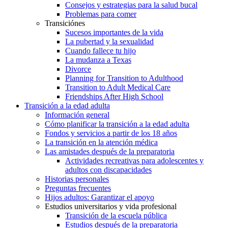
Consejos y estrategias para la salud bucal
Problemas para comer
Transiciónes
Sucesos importantes de la vida
La pubertad y la sexualidad
Cuando fallece tu hijo
La mudanza a Texas
Divorce
Planning for Transition to Adulthood
Transition to Adult Medical Care
Friendships After High School
Transición a la edad adulta
Información general
Cómo planificar la transición a la edad adulta
Fondos y servicios a partir de los 18 años
La transición en la atención médica
Las amistades después de la preparatoria
Actividades recreativas para adolescentes y
adultos con discapacidades
Historias personales
Preguntas frecuentes
Hijos adultos: Garantizar el apoyo
Estudios universitarios y vida profesional
Transición de la escuela pública
Estudios después de la preparatoria