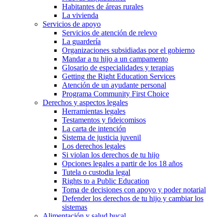
Habitantes de áreas rurales
La vivienda
Servicios de apoyo
Servicios de atención de relevo
La guardería
Organizaciones subsidiadas por el gobierno
Mandar a tu hijo a un campamento
Glosario de especialidades y terapias
Getting the Right Education Services
Atención de un ayudante personal
Programa Community First Choice
Derechos y aspectos legales
Herramientas legales
Testamentos y fideicomisos
La carta de intención
Sistema de justicia juvenil
Los derechos legales
Si violan los derechos de tu hijo
Opciones legales a partir de los 18 años
Tutela o custodia legal
Rights to a Public Education
Toma de decisiones con apoyo y poder notarial
Defender los derechos de tu hijo y cambiar los
sistemas
Alimentación y salud bucal