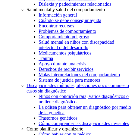
Dislexia y padecimientos relacionados
Salud mental y salud del comportamiento
Información general
Cuándo se debe conseguir ayuda
Encontrar recursos
Problemas de comportamiento
Comportamiento peligroso
Salud mental en niños con discapacidad
intelectual o del desarrollo
Medicamentos psiquiátricos
Trauma
Apoyo durante una crisis
Derechos de recibir servicios
Malas interpretaciones del comportamiento
Sistema de justicia para menores
Discapacidades múltiples, afecciones poco comunes o
casos sin diagnóstico
Niños con condición rara, varios diagnósticos o
no tiene diagnóstico
La odisea para obtener un diagnóstico por medio
de la genética
Trastornos genéticos
Cómo comprender las discapacidades invisibles
Cómo planificar y organizarte
Cómo hablar con tu médico