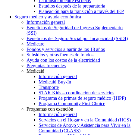
La transición entre escuelas
Estudios después de la preparatoria
Planeación para la transición a través del IEP
Seguro médico y ayuda económica
Información general
Beneficios de Seguridad de Ingreso Suplementario
(SSI)
Beneficios del Seguro Social por Incapacidad (SSDI)
Medicare
Fondos y servicios a partir de los 18 años
Subsidios y otras fuentes de fondos
Ayuda con los costos de la electricidad
Preguntas frecuentes
Medicaid
Información general
Medicaid Buy-In
Transporte
STAR Kids – coordinación de servicios
Programa de primas de seguro médico (HIPP)
Programa Community First Choice
Programas con exención
Información general
Servicios en el Hogar y en la Comunidad (HCS)
Servicios de Apoyo y Asistencia para Vivir en la
Comunidad (CLASS)