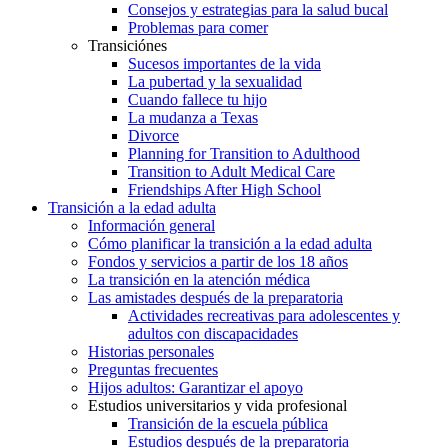
Consejos y estrategias para la salud bucal
Problemas para comer
Transiciónes
Sucesos importantes de la vida
La pubertad y la sexualidad
Cuando fallece tu hijo
La mudanza a Texas
Divorce
Planning for Transition to Adulthood
Transition to Adult Medical Care
Friendships After High School
Transición a la edad adulta
Información general
Cómo planificar la transición a la edad adulta
Fondos y servicios a partir de los 18 años
La transición en la atención médica
Las amistades después de la preparatoria
Actividades recreativas para adolescentes y
adultos con discapacidades
Historias personales
Preguntas frecuentes
Hijos adultos: Garantizar el apoyo
Estudios universitarios y vida profesional
Transición de la escuela pública
Estudios después de la preparatoria