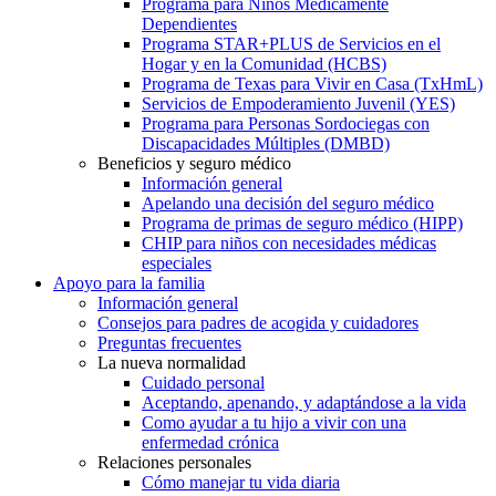
Programa para Niños Médicamente
Dependientes
Programa STAR+PLUS de Servicios en el
Hogar y en la Comunidad (HCBS)
Programa de Texas para Vivir en Casa (TxHmL)
Servicios de Empoderamiento Juvenil (YES)
Programa para Personas Sordociegas con
Discapacidades Múltiples (DMBD)
Beneficios y seguro médico
Información general
Apelando una decisión del seguro médico
Programa de primas de seguro médico (HIPP)
CHIP para niños con necesidades médicas
especiales
Apoyo para la familia
Información general
Consejos para padres de acogida y cuidadores
Preguntas frecuentes
La nueva normalidad
Cuidado personal
Aceptando, apenando, y adaptándose a la vida
Como ayudar a tu hijo a vivir con una
enfermedad crónica
Relaciones personales
Cómo manejar tu vida diaria