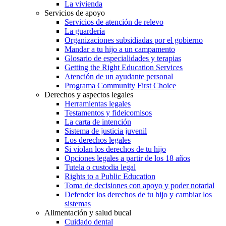
La vivienda
Servicios de apoyo
Servicios de atención de relevo
La guardería
Organizaciones subsidiadas por el gobierno
Mandar a tu hijo a un campamento
Glosario de especialidades y terapias
Getting the Right Education Services
Atención de un ayudante personal
Programa Community First Choice
Derechos y aspectos legales
Herramientas legales
Testamentos y fideicomisos
La carta de intención
Sistema de justicia juvenil
Los derechos legales
Si violan los derechos de tu hijo
Opciones legales a partir de los 18 años
Tutela o custodia legal
Rights to a Public Education
Toma de decisiones con apoyo y poder notarial
Defender los derechos de tu hijo y cambiar los
sistemas
Alimentación y salud bucal
Cuidado dental