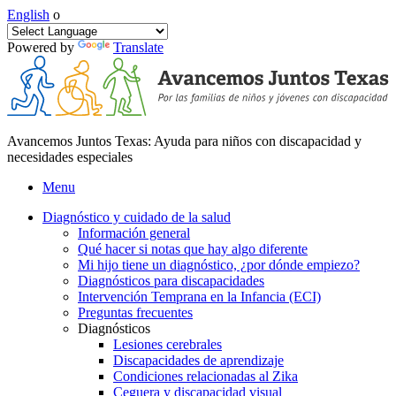
English
o
Powered by
Translate
Avancemos Juntos Texas: Ayuda para niños con discapacidad y
necesidades especiales
Menu
Diagnóstico y cuidado de la salud
Información general
Qué hacer si notas que hay algo diferente
Mi hijo tiene un diagnóstico, ¿por dónde empiezo?
Diagnósticos para discapacidades
Intervención Temprana en la Infancia (ECI)
Preguntas frecuentes
Diagnósticos
Lesiones cerebrales
Discapacidades de aprendizaje
Condiciones relacionadas al Zika
Ceguera y discapacidad visual