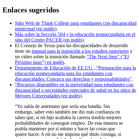
Enlaces sugeridos
Sitio Web de Think College para estudiantes con discapacidad
intelectual (en inglés)
.
Más sobre la Sección 504 y la educación postsecundaria en el
sitio del Centro PACER (en inglés)
.
El Consejo de Texas para las discapacidades de desarrollo
tiene un
manual para la transición a los estudios superiores
y
un video sobre la transición llamado
“The Next Step” (”El
Próximo paso”) en inglés
.
Departamento de Educación de EE.UU., “Preparación para la
educación postsecundaria para los estudiantes con
discapacidades: Conozca sus derechos y responsabilidades”
.
“Recursos disponibles en la universidad para estudiantes con
discapacidad o necesidades especiales de salud en los sitios de
Mejores Universidades (en inglés)
.
“Yo sabía de antemano que sería una batalla. Sin
embargo, saber esto también me dio más confianza en
saber que, si mi hijo acababa la carrera tendría mejores
probabilidades de conseguir empleo. De esta manera se
podría mantener por sí mismo y hacer las cosas que
quiere hacer. A mí no me importa qué título consiga, si