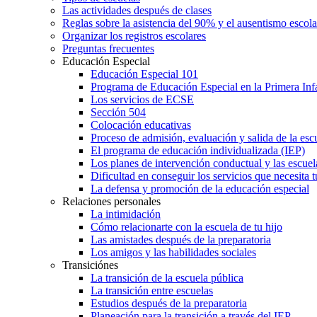
Las actividades después de clases
Reglas sobre la asistencia del 90% y el ausentismo escol
Organizar los registros escolares
Preguntas frecuentes
Educación Especial
Educación Especial 101
Programa de Educación Especial en la Primera Inf
Los servicios de ECSE
Sección 504
Colocación educativas
Proceso de admisión, evaluación y salida de la es
El programa de educación individualizada (IEP)
Los planes de intervención conductual y las escuel
Dificultad en conseguir los servicios que necesita t
La defensa y promoción de la educación especial
Relaciones personales
La intimidación
Cómo relacionarte con la escuela de tu hijo
Las amistades después de la preparatoria
Los amigos y las habilidades sociales
Transiciónes
La transición de la escuela pública
La transición entre escuelas
Estudios después de la preparatoria
Planeación para la transición a través del IEP