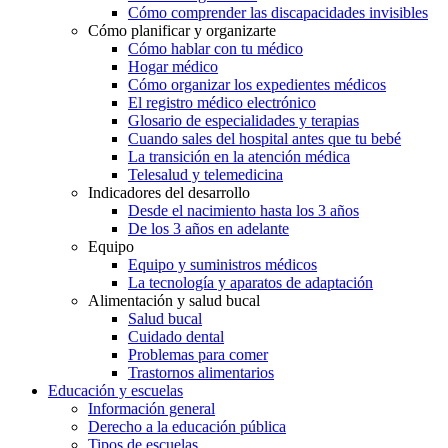
Cómo comprender las discapacidades invisibles
Cómo planificar y organizarte
Cómo hablar con tu médico
Hogar médico
Cómo organizar los expedientes médicos
El registro médico electrónico
Glosario de especialidades y terapias
Cuando sales del hospital antes que tu bebé
La transición en la atención médica
Telesalud y telemedicina
Indicadores del desarrollo
Desde el nacimiento hasta los 3 años
De los 3 años en adelante
Equipo
Equipo y suministros médicos
La tecnología y aparatos de adaptación
Alimentación y salud bucal
Salud bucal
Cuidado dental
Problemas para comer
Trastornos alimentarios
Educación y escuelas
Información general
Derecho a la educación pública
Tipos de escuelas