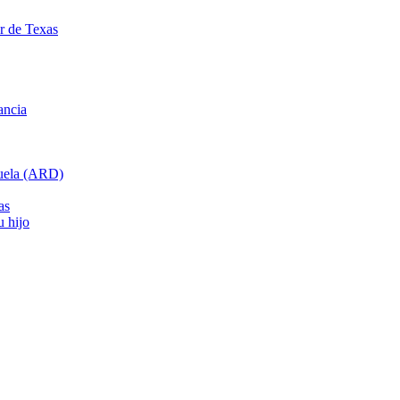
ar de Texas
ancia
cuela (ARD)
as
u hijo