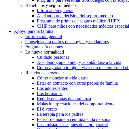
Programa para Personas Sordociegas con Discap
Beneficios y seguro médico
Información general
Apelando una decisión del seguro médico
Programa de primas de seguro médico (HIPP)
CHIP para niños con necesidades médicas especial
Apoyo para la familia
Información general
Consejos para padres de acogida y cuidadores
Preguntas frecuentes
La nueva normalidad
Cuidado personal
Aceptando, apenando, y adaptándose a la vida
Como ayudar a tu hijo a vivir con una enfermedad
Relaciones personales
Cómo manejar tu vida diaria
Estar en contacto con otros padres de familia
Los adolescentes
Los hermanos
Red de personas de confianza
Malas interpretaciones del comportamiento
El divorcio
La terapia para los padres
Pensar de manera centrada en la persona
Las amistades después de la preparatori