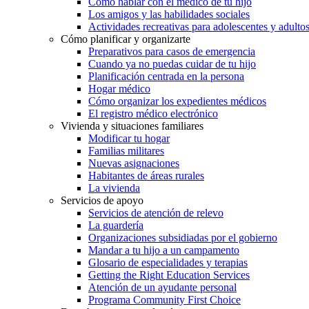
Cómo hablar con el médico de tu hijo
Los amigos y las habilidades sociales
Actividades recreativas para adolescentes y adulto
Cómo planificar y organizarte
Preparativos para casos de emergencia
Cuando ya no puedas cuidar de tu hijo
Planificación centrada en la persona
Hogar médico
Cómo organizar los expedientes médicos
El registro médico electrónico
Vivienda y situaciones familiares
Modificar tu hogar
Familias militares
Nuevas asignaciones
Habitantes de áreas rurales
La vivienda
Servicios de apoyo
Servicios de atención de relevo
La guardería
Organizaciones subsidiadas por el gobierno
Mandar a tu hijo a un campamento
Glosario de especialidades y terapias
Getting the Right Education Services
Atención de un ayudante personal
Programa Community First Choice