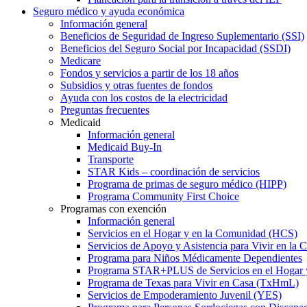
Seguro médico y ayuda económica
Información general
Beneficios de Seguridad de Ingreso Suplementario (SSI)
Beneficios del Seguro Social por Incapacidad (SSDI)
Medicare
Fondos y servicios a partir de los 18 años
Subsidios y otras fuentes de fondos
Ayuda con los costos de la electricidad
Preguntas frecuentes
Medicaid
Información general
Medicaid Buy-In
Transporte
STAR Kids – coordinación de servicios
Programa de primas de seguro médico (HIPP)
Programa Community First Choice
Programas con exención
Información general
Servicios en el Hogar y en la Comunidad (HCS)
Servicios de Apoyo y Asistencia para Vivir en l
Programa para Niños Médicamente Dependientes
Programa STAR+PLUS de Servicios en el Hogar
Programa de Texas para Vivir en Casa (TxHmL)
Servicios de Empoderamiento Juvenil (YES)