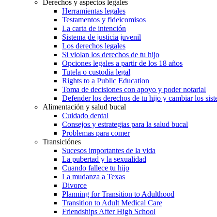
Derechos y aspectos legales
Herramientas legales
Testamentos y fideicomisos
La carta de intención
Sistema de justicia juvenil
Los derechos legales
Si violan los derechos de tu hijo
Opciones legales a partir de los 18 años
Tutela o custodia legal
Rights to a Public Education
Toma de decisiones con apoyo y poder notarial
Defender los derechos de tu hijo y cambiar los sis
Alimentación y salud bucal
Cuidado dental
Consejos y estrategias para la salud bucal
Problemas para comer
Transiciónes
Sucesos importantes de la vida
La pubertad y la sexualidad
Cuando fallece tu hijo
La mudanza a Texas
Divorce
Planning for Transition to Adulthood
Transition to Adult Medical Care
Friendships After High School