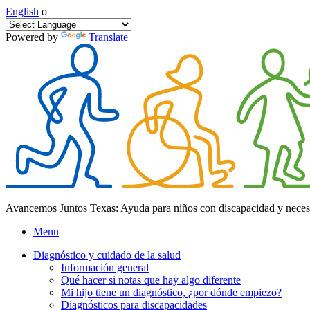
English
o
Powered by
Translate
Avancemos Juntos Texas: Ayuda para niños con discapacidad y neces
Menu
Diagnóstico y cuidado de la salud
Información general
Qué hacer si notas que hay algo diferente
Mi hijo tiene un diagnóstico, ¿por dónde empiezo?
Diagnósticos para discapacidades