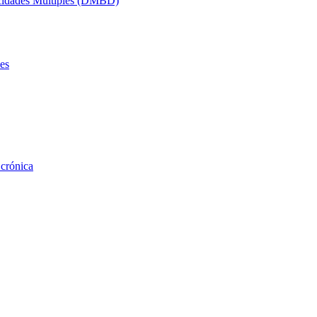
acidades Múltiples (DMBD)
es
 crónica