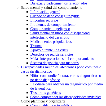
Dislexia y padecimientos relacionados
Salud mental y salud del comportamiento
Información general
Cuándo se debe conseguir ayuda
Encontrar recursos
Problemas de comportamiento
Comportamiento peligroso
Salud mental en niños con discapacidad
intelectual o del desarrollo
Medicamentos psiquiátricos
Trauma
Apoyo durante una crisis
Derechos de recibir servicios
Malas interpretaciones del comportamiento
Sistema de justicia para menores
Discapacidades múltiples, afecciones poco comunes o
casos sin diagnóstico
Niños con condición rara, varios diagnósticos o
no tiene diagnóstico
La odisea para obtener un diagnóstico por medio
de la genética
Trastornos genéticos
Cómo comprender las discapacidades invisibles
Cómo planificar y organizarte
Cómo hablar con tu médico