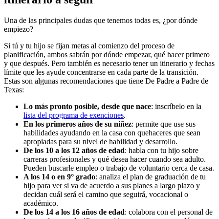
Una de las principales dudas que tenemos todas es, ¿por dónde
empiezo?
Si tú y tu hijo se fijan metas al comienzo del proceso de
planificación, ambos sabrán por dónde empezar, qué hacer primero
y que después. Pero también es necesario tener un itinerario y fechas
límite que les ayude concentrarse en cada parte de la transición.
Estas son algunas recomendaciones que tiene De Padre a Padre de
Texas:
Lo más pronto posible, desde que nace
: inscríbelo en la
lista del programa de exenciones
.
En los primeros años de su niñez
: permite que use sus
habilidades ayudando en la casa con quehaceres que sean
apropiadas para su nivel de habilidad y desarrollo.
De los 10 a los 12 años de edad
: habla con tu hijo sobre
carreras profesionales y qué desea hacer cuando sea adulto.
Pueden buscarle empleo o trabajo de voluntario cerca de casa.
A los 14 o en 9° grado
: analiza el plan de graduación de tu
hijo para ver si va de acuerdo a sus planes a largo plazo y
decidan cuál será el camino que seguirá, vocacional o
académico.
De los 14 a los 16 años de edad
: colabora con el personal de