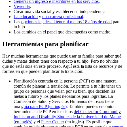
Generar un ingreso e inscribirse en los servicios
.
Vivienda
.
Crear una vida social y establecer su independencia.
La educación
y
una carrera profesional
.
Las
opciones legales al tener al menos 18 años de edad
para
tu hijo.
Los cambios en el papel que desempeñas como madre.
Herramientas para planificar
Hay muchas herramientas que puede usar tu familia para saber qué
dudas y metas deben tener con respecto a tu hijo. Pero no olvides,
que no estás sola en este proceso. Aquí está la lista de recursos y de
formas en que pueden planificar la transición:
Planificación centrada en la persona (PCP) es una manera
común de planear la transición. Le permite a tu hijo tener un
grupo de personas que velan por su bien, que deciden las
metas a futuro y los planes necesarios para lograrlas. La
Comisión de Salud y Servicios Humanos de Texas tiene
una
guía para PCP (en inglés)
. También puedes encontrar
herramientas de PCP en los sitios
del Center for Community
Inclusion and Disability Studies de la Universidad de Maine
(en inglés)
y el
Pacer Center
(en inglés). Es posible que
también pueda obtener ayuda con PCP en su escuela o
centro