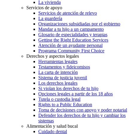
La vivienda
Servicios de apoyo
Servicios de atención de relevo
La guardería
Organizaciones subsidiadas por el gobierno
Mandar a tu hijo a un campamento
Glosario de especialidades y terapias
Getting the Right Education Services
Atención de un ayudante personal
Programa Community First Choice
Derechos y aspectos legales
Herramientas legales
Testamentos y fideicomisos
La carta de intención
Sistema de justicia juvenil
Los derechos legales
Si violan los derechos de tu hijo
Opciones legales a partir de los 18 años
Tutela o custodia legal
Rights to a Public Education
Toma de decisiones con apoyo y poder notarial
Defender los derechos de tu hijo y cambiar los
sistemas
Alimentación y salud bucal
Cuidado dental