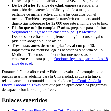
la escuela para planificar su vida una vez que se gradúe.
De los 14 a los 18 años de edad
: empieza a preparar la
transición de la atención médica y pídele a tu hijo que
participe de manera activa durante las consultas con el
médico. También asegúrate de transferir cualquier cantidad de
dinero que sobrepase los $2,000 que esté a nombre de tu hijo.
El año que tu hijo cumpla 17 años
, prepárate para solicitar
Seguridad de Ingreso Suplementario (SSI)
y
Medicaid
.
Decide si necesitas o no implementar algún recurso legal o
pide a un abogado que te ayude.
Tres meses antes de su cumpleaños, al cumplir 18
:
implementa los recursos legales necesarios y solicita SSI o
Medicaid. Tenemos la información que necesitas para
empezar en nuestra página
Opciones legales a partir de los 18
años de edad
.
Durante el último año escolar: Pide una evaluación completa que
puedas usar más adelante para la Universidad, ayuda a tu hijo a
relacionarse en tu comunidad e inscríbelo en
La Comisión de la
Fuerza Laboral de Texas
para que pueda aprovechar los programas
de capacitación laboral que ofrece.
Enlaces sugeridos
Texas Project First (Proyecto Tejas Primero)
tiene información