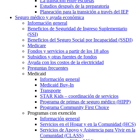
La transición entre escuelas
Estudios después de la preparatoria
Planeación para la transición a través del IEP
Seguro médico y ayuda económica
Información general
Beneficios de Seguridad de Ingreso Suplementario
(SSI)
Beneficios del Seguro Social por Incapacidad (SSDI)
Medicare
Fondos y servicios a partir de los 18 años
Subsidios y otras fuentes de fondos
Ayuda con los costos de la electricidad
Preguntas frecuentes
Medicaid
Información general
Medicaid Buy-In
Transporte
STAR Kids – coordinación de servicios
Programa de primas de seguro médico (HIPP)
Programa Community First Choice
Programas con exención
Información general
Servicios en el Hogar y en la Comunidad (HCS)
Servicios de Apoyo y Asistencia para Vivir en la
Comunidad (CLASS)