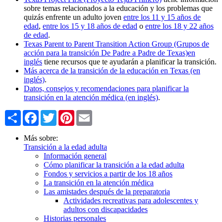
sobre temas relacionados a la educación y los problemas que
quizás enfrente un adulto joven
entre los 11 y 15 años de
edad
,
entre los 15 y 18 años de edad
o
entre los 18 y 22 años
de edad
.
Texas Parent to Parent Transition Action Group (Grupos de
acción para la transición De Padre a Padre de Texas)en
inglés
tiene recursos que te ayudarán a planificar la transición.
Más acerca de la transición de la educación en Texas (en
inglés)
.
Datos, consejos y recomendaciones para planificar la
transición en la atención médica (en inglés)
.
Share
Facebook
Twitter
Pinterest
Email
Más sobre:
Transición a la edad adulta
Información general
Cómo planificar la transición a la edad adulta
Fondos y servicios a partir de los 18 años
La transición en la atención médica
Las amistades después de la preparatoria
Actividades recreativas para adolescentes y
adultos con discapacidades
Historias personales