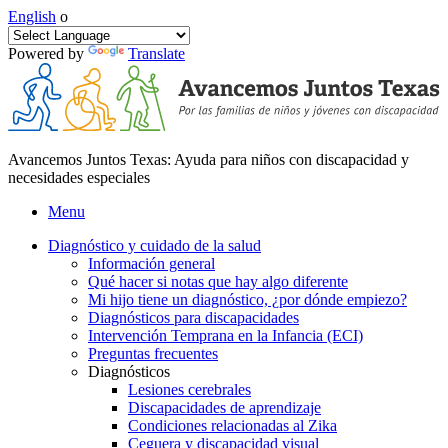
English
o
Powered by
Translate
Avancemos Juntos Texas: Ayuda para niños con discapacidad y
necesidades especiales
Menu
Diagnóstico y cuidado de la salud
Información general
Qué hacer si notas que hay algo diferente
Mi hijo tiene un diagnóstico, ¿por dónde empiezo?
Diagnósticos para discapacidades
Intervención Temprana en la Infancia (ECI)
Preguntas frecuentes
Diagnósticos
Lesiones cerebrales
Discapacidades de aprendizaje
Condiciones relacionadas al Zika
Ceguera y discapacidad visual