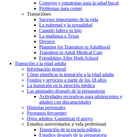
Consejos y estrategias para la salud bucal
Problemas para comer
Transiciónes
Sucesos importantes de la vida
La pubertad y la sexualidad
Cuando fallece tu hijo
La mudanza a Texas
Divorce
Planning for Transition to Adulthood
Transition to Adult Medical Care
Friendships After High School
Transición a la edad adulta
Información general
Cómo planificar la transición a la edad adulta
Fondos y servicios a partir de los 18 años
La transición en la atención médica
Las amistades después de la preparatoria
Actividades recreativas para adolescentes y
adultos con discapacidades
Historias personales
Preguntas frecuentes
Hijos adultos: Garantizar el apoyo
Estudios universitarios y vida profesional
Transición de la escuela pública
Estudios después de la preparatoria