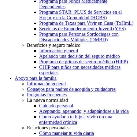
Programa para Niños Médicamente
Dependientes
Programa STAR+PLUS de Servicios en el
Hogar y en la Comunidad (HCBS)
Programa de Texas para Vivir en Casa (TxHmL)
Servicios de Empoderamiento Juvenil (YES)
Programa para Personas Sordociegas con
Discapacidades Múltiples (DMBD)
Beneficios y seguro médico
Información general
Apelando una decisión del seguro médico
Programa de primas de seguro médico (HIPP)
CHIP para niños con necesidades médicas
especiales
Apoyo para la familia
Información general
Consejos para padres de acogida y cuidadores
Preguntas frecuentes
La nueva normalidad
Cuidado personal
Aceptando, apenando, y adaptándose a la vida
Como ayudar a tu hijo a vivir con una
enfermedad crónica
Relaciones personales
Cómo manejar tu vida diaria