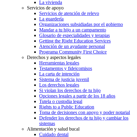
La vivienda
Servicios de apoyo
Servicios de atención de relevo
La guardería
Organizaciones subsidiadas por el gobierno
Mandar a tu hijo a un campamento
Glosario de especialidades y terapias
Getting the Right Education Services
Atención de un ayudante personal
Programa Community First Choice
Derechos y aspectos legales
Herramientas legales
Testamentos y fideicomisos
La carta de intención
Sistema de justicia juvenil
Los derechos legales
Si violan los derechos de tu hijo
Opciones legales a partir de los 18 años
Tutela o custodia legal
Rights to a Public Education
Toma de decisiones con apoyo y poder notarial
Defender los derechos de tu hijo y cambiar los
sistemas
Alimentación y salud bucal
Cuidado dental