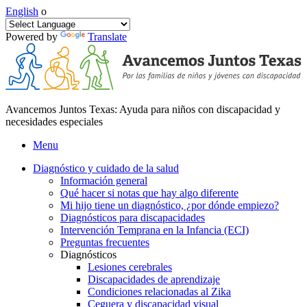
English
o
Powered by
Translate
Avancemos Juntos Texas: Ayuda para niños con discapacidad y
necesidades especiales
Menu
Diagnóstico y cuidado de la salud
Información general
Qué hacer si notas que hay algo diferente
Mi hijo tiene un diagnóstico, ¿por dónde empiezo?
Diagnósticos para discapacidades
Intervención Temprana en la Infancia (ECI)
Preguntas frecuentes
Diagnósticos
Lesiones cerebrales
Discapacidades de aprendizaje
Condiciones relacionadas al Zika
Ceguera y discapacidad visual