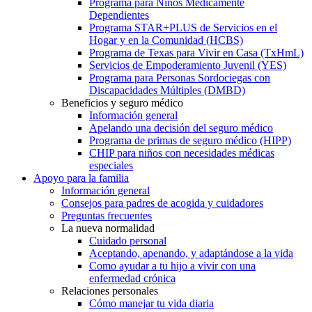
Programa para Niños Médicamente
Dependientes
Programa STAR+PLUS de Servicios en el
Hogar y en la Comunidad (HCBS)
Programa de Texas para Vivir en Casa (TxHmL)
Servicios de Empoderamiento Juvenil (YES)
Programa para Personas Sordociegas con
Discapacidades Múltiples (DMBD)
Beneficios y seguro médico
Información general
Apelando una decisión del seguro médico
Programa de primas de seguro médico (HIPP)
CHIP para niños con necesidades médicas
especiales
Apoyo para la familia
Información general
Consejos para padres de acogida y cuidadores
Preguntas frecuentes
La nueva normalidad
Cuidado personal
Aceptando, apenando, y adaptándose a la vida
Como ayudar a tu hijo a vivir con una
enfermedad crónica
Relaciones personales
Cómo manejar tu vida diaria