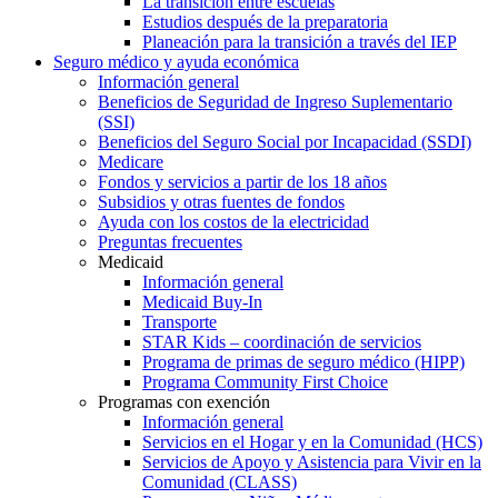
La transición entre escuelas
Estudios después de la preparatoria
Planeación para la transición a través del IEP
Seguro médico y ayuda económica
Información general
Beneficios de Seguridad de Ingreso Suplementario
(SSI)
Beneficios del Seguro Social por Incapacidad (SSDI)
Medicare
Fondos y servicios a partir de los 18 años
Subsidios y otras fuentes de fondos
Ayuda con los costos de la electricidad
Preguntas frecuentes
Medicaid
Información general
Medicaid Buy-In
Transporte
STAR Kids – coordinación de servicios
Programa de primas de seguro médico (HIPP)
Programa Community First Choice
Programas con exención
Información general
Servicios en el Hogar y en la Comunidad (HCS)
Servicios de Apoyo y Asistencia para Vivir en la
Comunidad (CLASS)