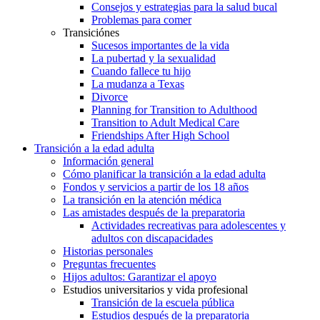
Consejos y estrategias para la salud bucal
Problemas para comer
Transiciónes
Sucesos importantes de la vida
La pubertad y la sexualidad
Cuando fallece tu hijo
La mudanza a Texas
Divorce
Planning for Transition to Adulthood
Transition to Adult Medical Care
Friendships After High School
Transición a la edad adulta
Información general
Cómo planificar la transición a la edad adulta
Fondos y servicios a partir de los 18 años
La transición en la atención médica
Las amistades después de la preparatoria
Actividades recreativas para adolescentes y
adultos con discapacidades
Historias personales
Preguntas frecuentes
Hijos adultos: Garantizar el apoyo
Estudios universitarios y vida profesional
Transición de la escuela pública
Estudios después de la preparatoria