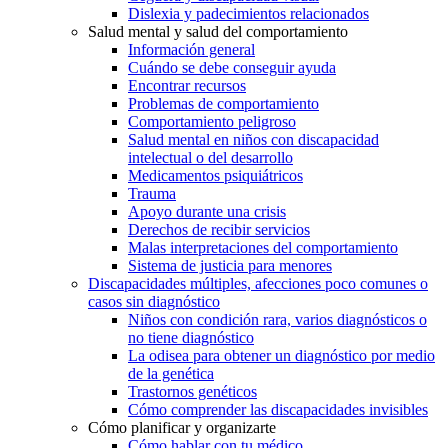
Dislexia y padecimientos relacionados
Salud mental y salud del comportamiento
Información general
Cuándo se debe conseguir ayuda
Encontrar recursos
Problemas de comportamiento
Comportamiento peligroso
Salud mental en niños con discapacidad
intelectual o del desarrollo
Medicamentos psiquiátricos
Trauma
Apoyo durante una crisis
Derechos de recibir servicios
Malas interpretaciones del comportamiento
Sistema de justicia para menores
Discapacidades múltiples, afecciones poco comunes o
casos sin diagnóstico
Niños con condición rara, varios diagnósticos o
no tiene diagnóstico
La odisea para obtener un diagnóstico por medio
de la genética
Trastornos genéticos
Cómo comprender las discapacidades invisibles
Cómo planificar y organizarte
Cómo hablar con tu médico