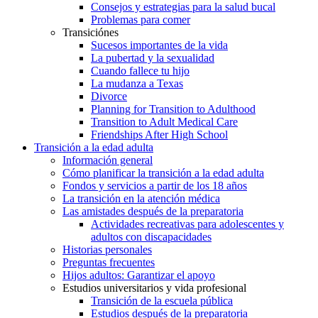
Consejos y estrategias para la salud bucal
Problemas para comer
Transiciónes
Sucesos importantes de la vida
La pubertad y la sexualidad
Cuando fallece tu hijo
La mudanza a Texas
Divorce
Planning for Transition to Adulthood
Transition to Adult Medical Care
Friendships After High School
Transición a la edad adulta
Información general
Cómo planificar la transición a la edad adulta
Fondos y servicios a partir de los 18 años
La transición en la atención médica
Las amistades después de la preparatoria
Actividades recreativas para adolescentes y
adultos con discapacidades
Historias personales
Preguntas frecuentes
Hijos adultos: Garantizar el apoyo
Estudios universitarios y vida profesional
Transición de la escuela pública
Estudios después de la preparatoria