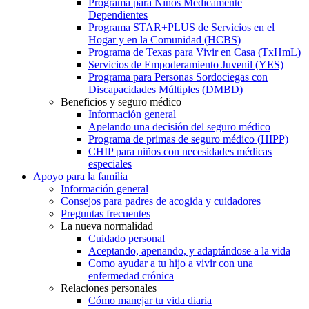
Programa para Niños Médicamente
Dependientes
Programa STAR+PLUS de Servicios en el
Hogar y en la Comunidad (HCBS)
Programa de Texas para Vivir en Casa (TxHmL)
Servicios de Empoderamiento Juvenil (YES)
Programa para Personas Sordociegas con
Discapacidades Múltiples (DMBD)
Beneficios y seguro médico
Información general
Apelando una decisión del seguro médico
Programa de primas de seguro médico (HIPP)
CHIP para niños con necesidades médicas
especiales
Apoyo para la familia
Información general
Consejos para padres de acogida y cuidadores
Preguntas frecuentes
La nueva normalidad
Cuidado personal
Aceptando, apenando, y adaptándose a la vida
Como ayudar a tu hijo a vivir con una
enfermedad crónica
Relaciones personales
Cómo manejar tu vida diaria