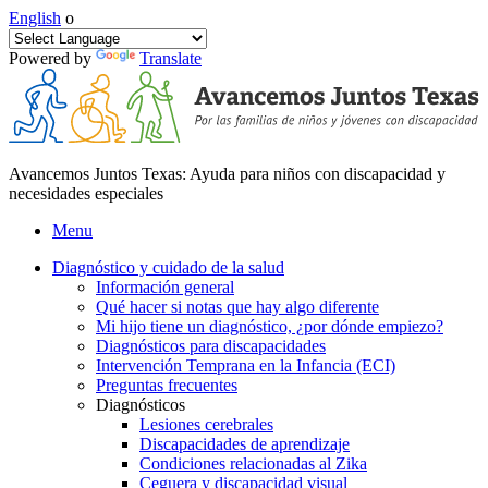
English
o
Powered by
Translate
Avancemos Juntos Texas: Ayuda para niños con discapacidad y
necesidades especiales
Menu
Diagnóstico y cuidado de la salud
Información general
Qué hacer si notas que hay algo diferente
Mi hijo tiene un diagnóstico, ¿por dónde empiezo?
Diagnósticos para discapacidades
Intervención Temprana en la Infancia (ECI)
Preguntas frecuentes
Diagnósticos
Lesiones cerebrales
Discapacidades de aprendizaje
Condiciones relacionadas al Zika
Ceguera y discapacidad visual