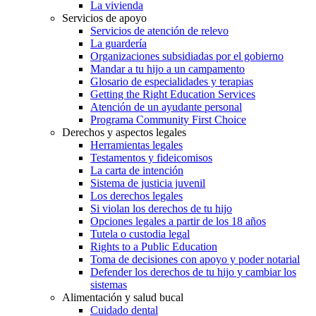
La vivienda
Servicios de apoyo
Servicios de atención de relevo
La guardería
Organizaciones subsidiadas por el gobierno
Mandar a tu hijo a un campamento
Glosario de especialidades y terapias
Getting the Right Education Services
Atención de un ayudante personal
Programa Community First Choice
Derechos y aspectos legales
Herramientas legales
Testamentos y fideicomisos
La carta de intención
Sistema de justicia juvenil
Los derechos legales
Si violan los derechos de tu hijo
Opciones legales a partir de los 18 años
Tutela o custodia legal
Rights to a Public Education
Toma de decisiones con apoyo y poder notarial
Defender los derechos de tu hijo y cambiar los
sistemas
Alimentación y salud bucal
Cuidado dental