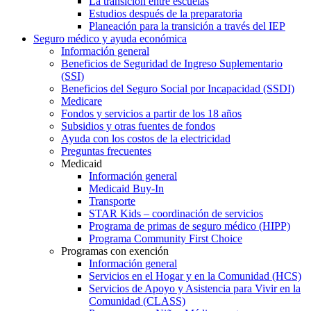
La transición entre escuelas
Estudios después de la preparatoria
Planeación para la transición a través del IEP
Seguro médico y ayuda económica
Información general
Beneficios de Seguridad de Ingreso Suplementario
(SSI)
Beneficios del Seguro Social por Incapacidad (SSDI)
Medicare
Fondos y servicios a partir de los 18 años
Subsidios y otras fuentes de fondos
Ayuda con los costos de la electricidad
Preguntas frecuentes
Medicaid
Información general
Medicaid Buy-In
Transporte
STAR Kids – coordinación de servicios
Programa de primas de seguro médico (HIPP)
Programa Community First Choice
Programas con exención
Información general
Servicios en el Hogar y en la Comunidad (HCS)
Servicios de Apoyo y Asistencia para Vivir en la
Comunidad (CLASS)