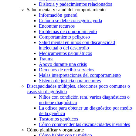
Dislexia y padecimientos relacionados
Salud mental y salud del comportamiento
Información general
Cuándo se debe conseguir ayuda
Encontrar recursos
Problemas de comportamiento
Comportamiento peligroso
Salud mental en niños con discapacidad
intelectual o del desarrollo
Medicamentos psiquiátricos
Trauma
Apoyo durante una crisis
Derechos de recibir servicios
Malas interpretaciones del comportamiento
Sistema de justicia para menores
Discapacidades múltiples, afecciones poco comunes o
casos sin diagnóstico
Niños con condición rara, varios diagnósticos o
no tiene diagnóstico
La odisea para obtener un diagnóstico por medio
de la genética
Trastornos genéticos
Cómo comprender las discapacidades invisibles
Cómo planificar y organizarte
Cómo hablar con tu médico