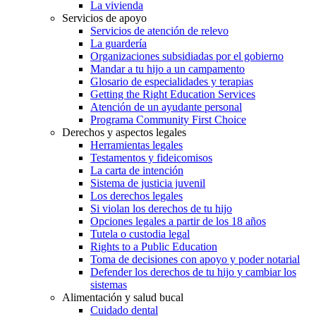
La vivienda
Servicios de apoyo
Servicios de atención de relevo
La guardería
Organizaciones subsidiadas por el gobierno
Mandar a tu hijo a un campamento
Glosario de especialidades y terapias
Getting the Right Education Services
Atención de un ayudante personal
Programa Community First Choice
Derechos y aspectos legales
Herramientas legales
Testamentos y fideicomisos
La carta de intención
Sistema de justicia juvenil
Los derechos legales
Si violan los derechos de tu hijo
Opciones legales a partir de los 18 años
Tutela o custodia legal
Rights to a Public Education
Toma de decisiones con apoyo y poder notarial
Defender los derechos de tu hijo y cambiar los
sistemas
Alimentación y salud bucal
Cuidado dental