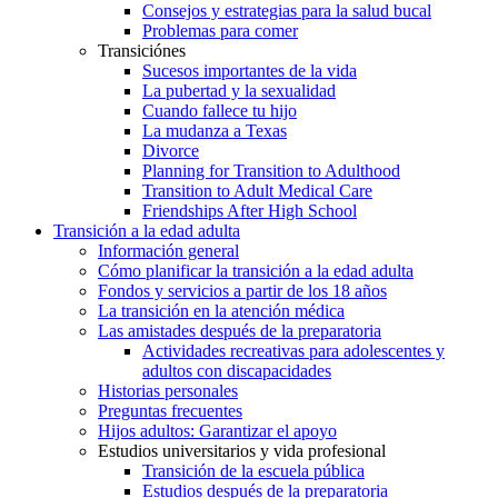
Consejos y estrategias para la salud bucal
Problemas para comer
Transiciónes
Sucesos importantes de la vida
La pubertad y la sexualidad
Cuando fallece tu hijo
La mudanza a Texas
Divorce
Planning for Transition to Adulthood
Transition to Adult Medical Care
Friendships After High School
Transición a la edad adulta
Información general
Cómo planificar la transición a la edad adulta
Fondos y servicios a partir de los 18 años
La transición en la atención médica
Las amistades después de la preparatoria
Actividades recreativas para adolescentes y
adultos con discapacidades
Historias personales
Preguntas frecuentes
Hijos adultos: Garantizar el apoyo
Estudios universitarios y vida profesional
Transición de la escuela pública
Estudios después de la preparatoria