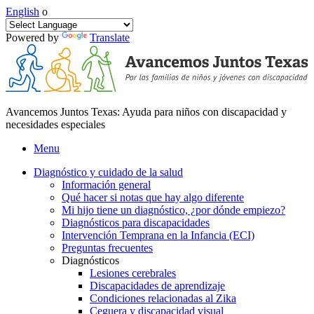
English
o
Powered by
Translate
Avancemos Juntos Texas: Ayuda para niños con discapacidad y
necesidades especiales
Menu
Diagnóstico y cuidado de la salud
Información general
Qué hacer si notas que hay algo diferente
Mi hijo tiene un diagnóstico, ¿por dónde empiezo?
Diagnósticos para discapacidades
Intervención Temprana en la Infancia (ECI)
Preguntas frecuentes
Diagnósticos
Lesiones cerebrales
Discapacidades de aprendizaje
Condiciones relacionadas al Zika
Ceguera y discapacidad visual