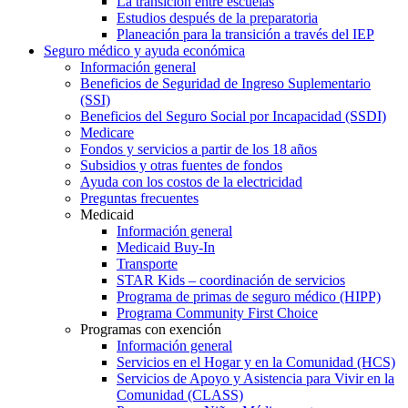
La transición entre escuelas
Estudios después de la preparatoria
Planeación para la transición a través del IEP
Seguro médico y ayuda económica
Información general
Beneficios de Seguridad de Ingreso Suplementario
(SSI)
Beneficios del Seguro Social por Incapacidad (SSDI)
Medicare
Fondos y servicios a partir de los 18 años
Subsidios y otras fuentes de fondos
Ayuda con los costos de la electricidad
Preguntas frecuentes
Medicaid
Información general
Medicaid Buy-In
Transporte
STAR Kids – coordinación de servicios
Programa de primas de seguro médico (HIPP)
Programa Community First Choice
Programas con exención
Información general
Servicios en el Hogar y en la Comunidad (HCS)
Servicios de Apoyo y Asistencia para Vivir en la
Comunidad (CLASS)