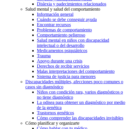
Dislexia y padecimientos relacionados
Salud mental y salud del comportamiento
Información general
Cuándo se debe conseguir ayuda
Encontrar recursos
Problemas de comportamiento
Comportamiento peligroso
Salud mental en niños con discapacidad
intelectual o del desarrollo
Medicamentos psiquiátricos
Trauma
Apoyo durante una crisis
Derechos de recibir servicios
Malas interpretaciones del comportamiento
Sistema de justicia para menores
Discapacidades múltiples, afecciones poco comunes o
casos sin diagnóstico
Niños con condición rara, varios diagnósticos o
no tiene diagnóstico
La odisea para obtener un diagnóstico por medio
de la genética
Trastornos genéticos
Cómo comprender las discapacidades invisibles
Cómo planificar y organizarte
Cómo hablar con tu médico