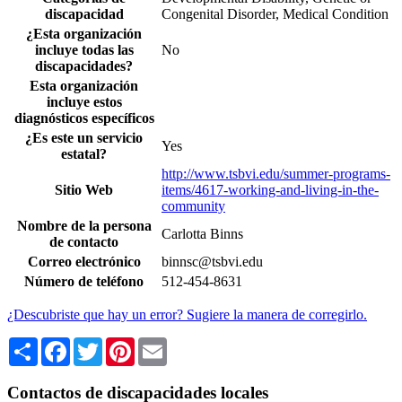
discapacidad
Congenital Disorder, Medical Condition
¿Esta organización
incluye todas las
No
discapacidades?
Esta organización
incluye estos
diagnósticos específicos
¿Es este un servicio
Yes
estatal?
http://www.tsbvi.edu/summer-programs-
Sitio Web
items/4617-working-and-living-in-the-
community
Nombre de la persona
Carlotta Binns
de contacto
Correo electrónico
binnsc@tsbvi.edu
Número de teléfono
512-454-8631
¿Descubriste que hay un error? Sugiere la manera de corregirlo.
Share
Facebook
Twitter
Pinterest
Email
Contactos de discapacidades locales