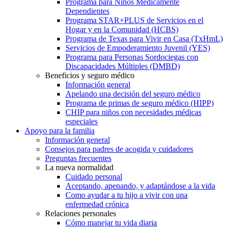
Programa para Niños Médicamente
Dependientes
Programa STAR+PLUS de Servicios en el
Hogar y en la Comunidad (HCBS)
Programa de Texas para Vivir en Casa (TxHmL)
Servicios de Empoderamiento Juvenil (YES)
Programa para Personas Sordociegas con
Discapacidades Múltiples (DMBD)
Beneficios y seguro médico
Información general
Apelando una decisión del seguro médico
Programa de primas de seguro médico (HIPP)
CHIP para niños con necesidades médicas
especiales
Apoyo para la familia
Información general
Consejos para padres de acogida y cuidadores
Preguntas frecuentes
La nueva normalidad
Cuidado personal
Aceptando, apenando, y adaptándose a la vida
Como ayudar a tu hijo a vivir con una
enfermedad crónica
Relaciones personales
Cómo manejar tu vida diaria