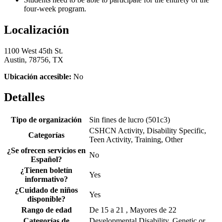
four-week program.
Localización
1100 West 45th St.
Austin, 78756, TX
Ubicación accesible:
No
Detalles
Tipo de organización
Sin fines de lucro (501c3)
CSHCN Activity, Disability Specific,
Categorías
Teen Activity, Training, Other
¿Se ofrecen servicios en
No
Español?
¿Tienen boletín
Yes
informativo?
¿Cuidado de niños
Yes
disponible?
Rango de edad
De 15 a 21 , Mayores de 22
Categorías de
Developmental Disability, Genetic or