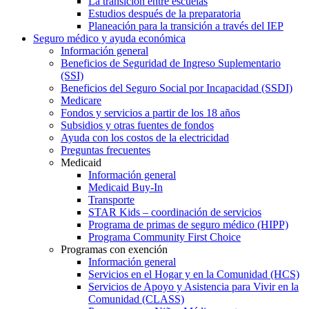
La transición entre escuelas
Estudios después de la preparatoria
Planeación para la transición a través del IEP
Seguro médico y ayuda económica
Información general
Beneficios de Seguridad de Ingreso Suplementario
(SSI)
Beneficios del Seguro Social por Incapacidad (SSDI)
Medicare
Fondos y servicios a partir de los 18 años
Subsidios y otras fuentes de fondos
Ayuda con los costos de la electricidad
Preguntas frecuentes
Medicaid
Información general
Medicaid Buy-In
Transporte
STAR Kids – coordinación de servicios
Programa de primas de seguro médico (HIPP)
Programa Community First Choice
Programas con exención
Información general
Servicios en el Hogar y en la Comunidad (HCS)
Servicios de Apoyo y Asistencia para Vivir en la
Comunidad (CLASS)