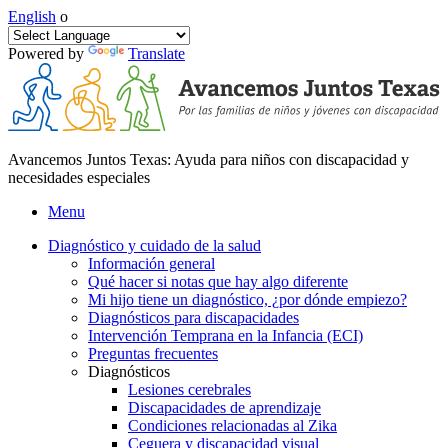
English
o
Powered by
Translate
Avancemos Juntos Texas: Ayuda para niños con discapacidad y
necesidades especiales
Menu
Diagnóstico y cuidado de la salud
Información general
Qué hacer si notas que hay algo diferente
Mi hijo tiene un diagnóstico, ¿por dónde empiezo?
Diagnósticos para discapacidades
Intervención Temprana en la Infancia (ECI)
Preguntas frecuentes
Diagnósticos
Lesiones cerebrales
Discapacidades de aprendizaje
Condiciones relacionadas al Zika
Ceguera y discapacidad visual