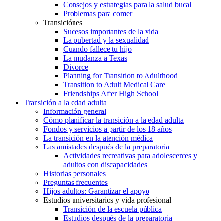
Consejos y estrategias para la salud bucal
Problemas para comer
Transiciónes
Sucesos importantes de la vida
La pubertad y la sexualidad
Cuando fallece tu hijo
La mudanza a Texas
Divorce
Planning for Transition to Adulthood
Transition to Adult Medical Care
Friendships After High School
Transición a la edad adulta
Información general
Cómo planificar la transición a la edad adulta
Fondos y servicios a partir de los 18 años
La transición en la atención médica
Las amistades después de la preparatoria
Actividades recreativas para adolescentes y
adultos con discapacidades
Historias personales
Preguntas frecuentes
Hijos adultos: Garantizar el apoyo
Estudios universitarios y vida profesional
Transición de la escuela pública
Estudios después de la preparatoria