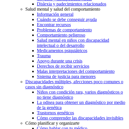
Dislexia y padecimientos relacionados
Salud mental y salud del comportamiento
Información general
Cuándo se debe conseguir ayuda
Encontrar recursos
Problemas de comportamiento
Comportamiento peligroso
Salud mental en niños con discapacidad
intelectual o del desarrollo
Medicamentos psiquiátricos
Trauma
Apoyo durante una crisis
Derechos de recibir servicios
Malas interpretaciones del comportamiento
Sistema de justicia para menores
Discapacidades múltiples, afecciones poco comunes o
casos sin diagnóstico
Niños con condición rara, varios diagnósticos o
no tiene diagnóstico
La odisea para obtener un diagnóstico por medio
de la genética
Trastornos genéticos
Cómo comprender las discapacidades invisibles
Cómo planificar y organizarte
Cómo hablar con tu médico