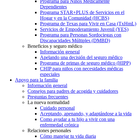
Programa para Niños Médicamente
Dependientes
Programa STAR+PLUS de Servicios en el
Hogar y en la Comunidad (HCBS)
Programa de Texas para Vivir en Casa (TxHmL)
Servicios de Empoderamiento Juvenil (YES)
Programa para Personas Sordociegas con
Discapacidades Múltiples (DMBD)
Beneficios y seguro médico
Información general
Apelando una decisión del seguro médico
Programa de primas de seguro médico (HIPP)
CHIP para niños con necesidades médicas
especiales
Apoyo para la familia
Información general
Consejos para padres de acogida y cuidadores
Preguntas frecuentes
La nueva normalidad
Cuidado personal
Aceptando, apenando, y adaptándose a la vida
Como ayudar a tu hijo a vivir con una
enfermedad crónica
Relaciones personales
Cómo manejar tu vida diaria