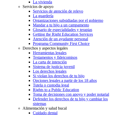
La vivienda
Servicios de apoyo
Servicios de atención de relevo
La guardería
Organizaciones subsidiadas por el gobierno
Mandar a tu hijo a un campamento
Glosario de especialidades y terapias
Getting the Right Education Services
Atención de un ayudante personal
Programa Community First Choice
Derechos y aspectos legales
Herramientas legales
Testamentos y fideicomisos
La carta de intención
Sistema de justicia juvenil
Los derechos legales
Si violan los derechos de tu hijo
Opciones legales a partir de los 18 años
Tutela o custodia legal
Rights to a Public Education
Toma de decisiones con apoyo y poder notarial
Defender los derechos de tu hijo y cambiar los
sistemas
Alimentación y salud bucal
Cuidado dental