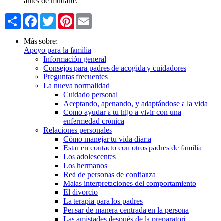
antes de mudarte.
Share
Facebook
Twitter
Pinterest
Email
Más sobre:
Apoyo para la familia
Información general
Consejos para padres de acogida y cuidadores
Preguntas frecuentes
La nueva normalidad
Cuidado personal
Aceptando, apenando, y adaptándose a la vida
Como ayudar a tu hijo a vivir con una
enfermedad crónica
Relaciones personales
Cómo manejar tu vida diaria
Estar en contacto con otros padres de familia
Los adolescentes
Los hermanos
Red de personas de confianza
Malas interpretaciones del comportamiento
El divorcio
La terapia para los padres
Pensar de manera centrada en la persona
Las amistades después de la preparatori