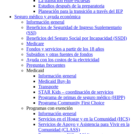
La transición entre escuelas
Estudios después de la preparatoria
Planeación para la transición a través del IEP
Seguro médico y ayuda económica
Información general
Beneficios de Seguridad de Ingreso Suplementario
(SSI)
Beneficios del Seguro Social por Incapacidad (SSDI)
Medicare
Fondos y servicios a partir de los 18 años
Subsidios y otras fuentes de fondos
Ayuda con los costos de la electricidad
Preguntas frecuentes
Medicaid
Información general
Medicaid Buy-In
Transporte
STAR Kids – coordinación de servicios
Programa de primas de seguro médico (HIPP)
Programa Community First Choice
Programas con exención
Información general
Servicios en el Hogar y en la Comunidad (HCS)
Servicios de Apoyo y Asistencia para Vivir en la
Comunidad (CLASS)