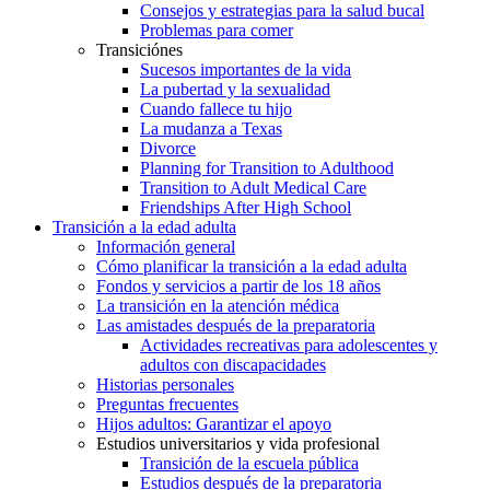
Consejos y estrategias para la salud bucal
Problemas para comer
Transiciónes
Sucesos importantes de la vida
La pubertad y la sexualidad
Cuando fallece tu hijo
La mudanza a Texas
Divorce
Planning for Transition to Adulthood
Transition to Adult Medical Care
Friendships After High School
Transición a la edad adulta
Información general
Cómo planificar la transición a la edad adulta
Fondos y servicios a partir de los 18 años
La transición en la atención médica
Las amistades después de la preparatoria
Actividades recreativas para adolescentes y
adultos con discapacidades
Historias personales
Preguntas frecuentes
Hijos adultos: Garantizar el apoyo
Estudios universitarios y vida profesional
Transición de la escuela pública
Estudios después de la preparatoria