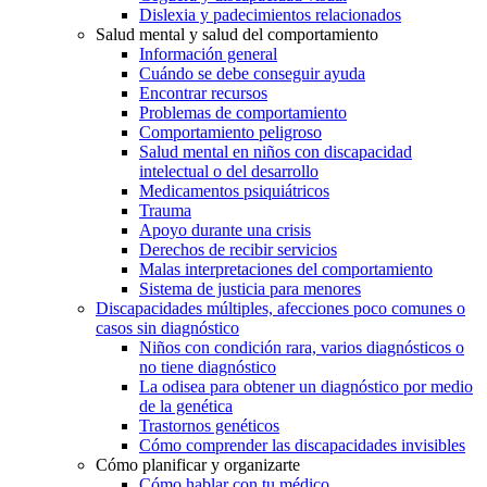
Dislexia y padecimientos relacionados
Salud mental y salud del comportamiento
Información general
Cuándo se debe conseguir ayuda
Encontrar recursos
Problemas de comportamiento
Comportamiento peligroso
Salud mental en niños con discapacidad
intelectual o del desarrollo
Medicamentos psiquiátricos
Trauma
Apoyo durante una crisis
Derechos de recibir servicios
Malas interpretaciones del comportamiento
Sistema de justicia para menores
Discapacidades múltiples, afecciones poco comunes o
casos sin diagnóstico
Niños con condición rara, varios diagnósticos o
no tiene diagnóstico
La odisea para obtener un diagnóstico por medio
de la genética
Trastornos genéticos
Cómo comprender las discapacidades invisibles
Cómo planificar y organizarte
Cómo hablar con tu médico