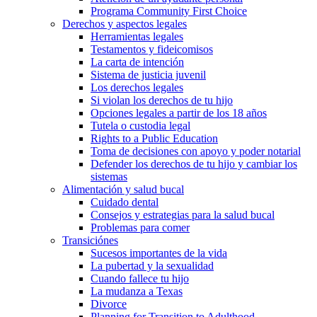
Programa Community First Choice
Derechos y aspectos legales
Herramientas legales
Testamentos y fideicomisos
La carta de intención
Sistema de justicia juvenil
Los derechos legales
Si violan los derechos de tu hijo
Opciones legales a partir de los 18 años
Tutela o custodia legal
Rights to a Public Education
Toma de decisiones con apoyo y poder notarial
Defender los derechos de tu hijo y cambiar los
sistemas
Alimentación y salud bucal
Cuidado dental
Consejos y estrategias para la salud bucal
Problemas para comer
Transiciónes
Sucesos importantes de la vida
La pubertad y la sexualidad
Cuando fallece tu hijo
La mudanza a Texas
Divorce
Planning for Transition to Adulthood