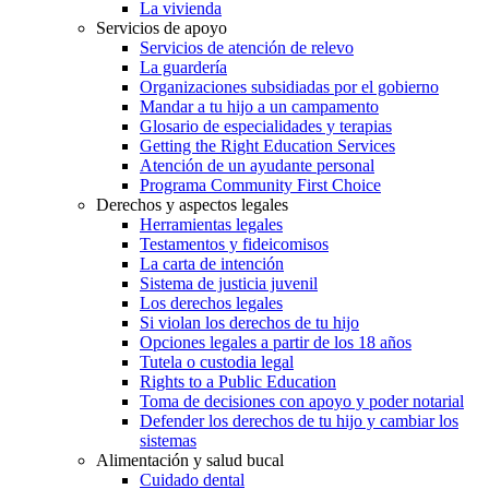
La vivienda
Servicios de apoyo
Servicios de atención de relevo
La guardería
Organizaciones subsidiadas por el gobierno
Mandar a tu hijo a un campamento
Glosario de especialidades y terapias
Getting the Right Education Services
Atención de un ayudante personal
Programa Community First Choice
Derechos y aspectos legales
Herramientas legales
Testamentos y fideicomisos
La carta de intención
Sistema de justicia juvenil
Los derechos legales
Si violan los derechos de tu hijo
Opciones legales a partir de los 18 años
Tutela o custodia legal
Rights to a Public Education
Toma de decisiones con apoyo y poder notarial
Defender los derechos de tu hijo y cambiar los
sistemas
Alimentación y salud bucal
Cuidado dental