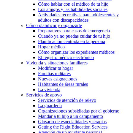
Cómo hablar con el médico de tu hijo
Los amigos y las habilidades sociales
Actividades recreativas para adolescentes y
adultos con discapacidades
Cómo planificar y organizarte
Preparativos para casos de emergencia
Cuando ya no puedas cuidar de tu hijo
Planificación centrada en la persona
Hogar médico
Cómo organizar los expedientes médicos
El registro médico electrónico
Vivienda y situaciones familiares
Modificar tu hogar
Familias militares
Nuevas asignaciones
Habitantes de áreas rurales
La vivienda
Servicios de apoyo
Servicios de atención de relevo
La guardería
Organizaciones subsidiadas por el gobierno
Mandar a tu hijo a un campamento
Glosario de especialidades y terapias
Getting the Right Education Services
Atención de un ayudante personal