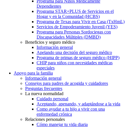
Programa para Niños Médicamente
Dependientes
Programa STAR+PLUS de Servicios en el
Hogar y en la Comunidad (HCBS)
Programa de Texas para Vivir en Casa (TxHmL)
Servicios de Empoderamiento Juvenil (YES)
Programa para Personas Sordociegas con
Discapacidades Múltiples (DMBD)
Beneficios y seguro médico
Información general
Apelando una decisión del seguro médico
Programa de primas de seguro médico (HIPP)
CHIP para niños con necesidades médicas
especiales
Apoyo para la familia
Información general
Consejos para padres de acogida y cuidadores
Preguntas frecuentes
La nueva normalidad
Cuidado personal
Aceptando, apenando, y adaptándose a la vida
Como ayudar a tu hijo a vivir con una
enfermedad crónica
Relaciones personales
Cómo manejar tu vida diaria