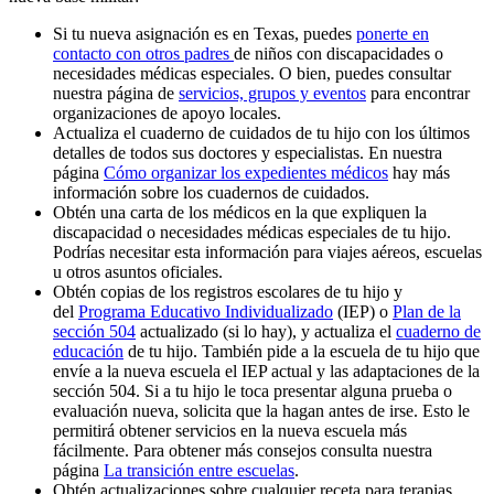
Si tu nueva asignación es en Texas, puedes
ponerte en
contacto con otros padres
de niños con discapacidades o
necesidades médicas especiales. O bien, puedes consultar
nuestra página de
servicios, grupos y eventos
para encontrar
organizaciones de apoyo locales.
Actualiza el cuaderno de cuidados de tu hijo con los últimos
detalles de todos sus doctores y especialistas. En nuestra
página
Cómo organizar los expedientes médicos
hay más
información sobre los cuadernos de cuidados.
Obtén una carta de los médicos en la que expliquen la
discapacidad o necesidades médicas especiales de tu hijo.
Podrías necesitar esta información para viajes aéreos, escuelas
u otros asuntos oficiales.
Obtén copias de los registros escolares de tu hijo y
del
Programa Educativo Individualizado
(IEP) o
Plan de la
sección 504
actualizado (si lo hay), y actualiza el
cuaderno de
educación
de tu hijo. También pide a la escuela de tu hijo que
envíe a la nueva escuela el IEP actual y las adaptaciones de la
sección 504. Si a tu hijo le toca presentar alguna prueba o
evaluación nueva, solicita que la hagan antes de irse. Esto le
permitirá obtener servicios en la nueva escuela más
fácilmente. Para obtener más consejos consulta nuestra
página
La transición entre escuelas
.
Obtén actualizaciones sobre cualquier receta para terapias,