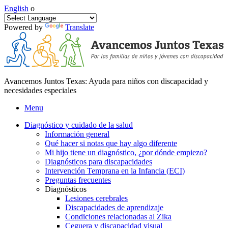
English
o
Powered by
Translate
Avancemos Juntos Texas: Ayuda para niños con discapacidad y
necesidades especiales
Menu
Diagnóstico y cuidado de la salud
Información general
Qué hacer si notas que hay algo diferente
Mi hijo tiene un diagnóstico, ¿por dónde empiezo?
Diagnósticos para discapacidades
Intervención Temprana en la Infancia (ECI)
Preguntas frecuentes
Diagnósticos
Lesiones cerebrales
Discapacidades de aprendizaje
Condiciones relacionadas al Zika
Ceguera y discapacidad visual