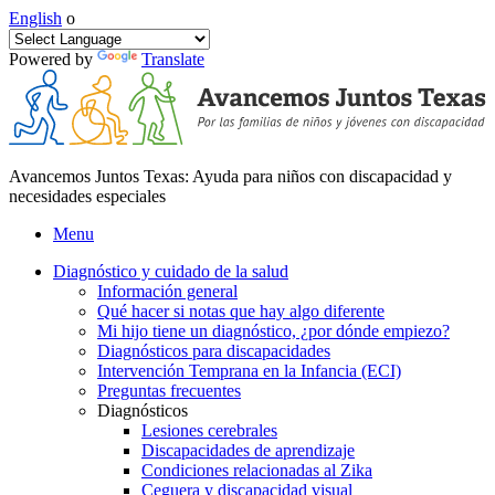
English
o
Powered by
Translate
Avancemos Juntos Texas: Ayuda para niños con discapacidad y
necesidades especiales
Menu
Diagnóstico y cuidado de la salud
Información general
Qué hacer si notas que hay algo diferente
Mi hijo tiene un diagnóstico, ¿por dónde empiezo?
Diagnósticos para discapacidades
Intervención Temprana en la Infancia (ECI)
Preguntas frecuentes
Diagnósticos
Lesiones cerebrales
Discapacidades de aprendizaje
Condiciones relacionadas al Zika
Ceguera y discapacidad visual