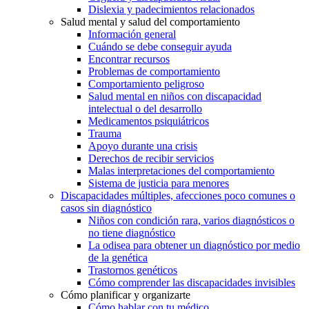
Dislexia y padecimientos relacionados
Salud mental y salud del comportamiento
Información general
Cuándo se debe conseguir ayuda
Encontrar recursos
Problemas de comportamiento
Comportamiento peligroso
Salud mental en niños con discapacidad
intelectual o del desarrollo
Medicamentos psiquiátricos
Trauma
Apoyo durante una crisis
Derechos de recibir servicios
Malas interpretaciones del comportamiento
Sistema de justicia para menores
Discapacidades múltiples, afecciones poco comunes o
casos sin diagnóstico
Niños con condición rara, varios diagnósticos o
no tiene diagnóstico
La odisea para obtener un diagnóstico por medio
de la genética
Trastornos genéticos
Cómo comprender las discapacidades invisibles
Cómo planificar y organizarte
Cómo hablar con tu médico