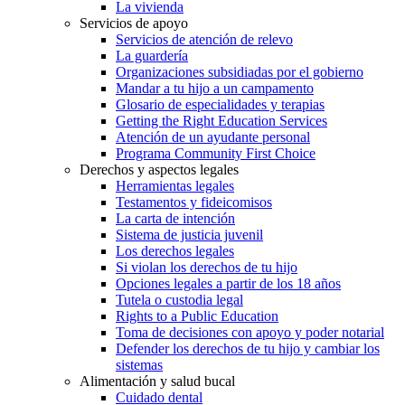
La vivienda
Servicios de apoyo
Servicios de atención de relevo
La guardería
Organizaciones subsidiadas por el gobierno
Mandar a tu hijo a un campamento
Glosario de especialidades y terapias
Getting the Right Education Services
Atención de un ayudante personal
Programa Community First Choice
Derechos y aspectos legales
Herramientas legales
Testamentos y fideicomisos
La carta de intención
Sistema de justicia juvenil
Los derechos legales
Si violan los derechos de tu hijo
Opciones legales a partir de los 18 años
Tutela o custodia legal
Rights to a Public Education
Toma de decisiones con apoyo y poder notarial
Defender los derechos de tu hijo y cambiar los
sistemas
Alimentación y salud bucal
Cuidado dental