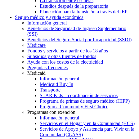
La transición entre escuelas
Estudios después de la preparatoria
Planeación para la transición a través del IEP
Seguro médico y ayuda económica
Información general
Beneficios de Seguridad de Ingreso Suplementario
(SSI)
Beneficios del Seguro Social por Incapacidad (SSDI)
Medicare
Fondos y servicios a partir de los 18 años
Subsidios y otras fuentes de fondos
Ayuda con los costos de la electricidad
Preguntas frecuentes
Medicaid
Información general
Medicaid Buy-In
Transporte
STAR Kids – coordinación de servicios
Programa de primas de seguro médico (HIPP)
Programa Community First Choice
Programas con exención
Información general
Servicios en el Hogar y en la Comunidad (HCS)
Servicios de Apoyo y Asistencia para Vivir en la
Comunidad (CLASS)