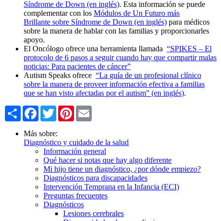
Síndrome de Down (en inglés)
. Esta información se puede
complementar con los
Módulos de Un Futuro más
Brillante sobre Síndrome de Down (en inglés)
para médicos
sobre la manera de hablar con las familias y proporcionarles
apoyo.
El Oncólogo ofrece una herramienta llamada
“SPIKES – El
protocolo de 6 pasos a seguir cuando hay que compartir malas
noticias: Para pacientes de cáncer”
Autism Speaks ofrece
“La guía de un profesional clínico
sobre la manera de proveer información efectiva a familias
que se han visto afectadas por el autism” (en inglés)
.
Share
Facebook
Twitter
Pinterest
Email
Más sobre:
Diagnóstico y cuidado de la salud
Información general
Qué hacer si notas que hay algo diferente
Mi hijo tiene un diagnóstico, ¿por dónde empiezo?
Diagnósticos para discapacidades
Intervención Temprana en la Infancia (ECI)
Preguntas frecuentes
Diagnósticos
Lesiones cerebrales