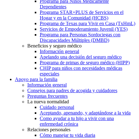
Programa para Niños Médicamente
Dependientes
Programa STAR+PLUS de Servicios en el
Hogar y en la Comunidad (HCBS)
Programa de Texas para Vivir en Casa (TxHmL)
Servicios de Empoderamiento Juvenil (YES)
Programa para Personas Sordociegas con
Discapacidades Múltiples (DMBD)
Beneficios y seguro médico
Información general
Apelando una decisión del seguro médico
Programa de primas de seguro médico (HIPP)
CHIP para niños con necesidades médicas
especiales
Apoyo para la familia
Información general
Consejos para padres de acogida y cuidadores
Preguntas frecuentes
La nueva normalidad
Cuidado personal
Aceptando, apenando, y adaptándose a la vida
Como ayudar a tu hijo a vivir con una
enfermedad crónica
Relaciones personales
Cómo manejar tu vida diaria