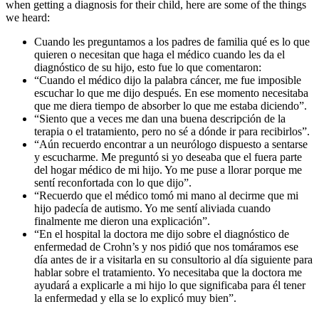
when getting a diagnosis for their child, here are some of the things
we heard:
Cuando les preguntamos a los padres de familia qué es lo que
quieren o necesitan que haga el médico cuando les da el
diagnóstico de su hijo, esto fue lo que comentaron:
“Cuando el médico dijo la palabra cáncer, me fue imposible
escuchar lo que me dijo después. En ese momento necesitaba
que me diera tiempo de absorber lo que me estaba diciendo”.
“Siento que a veces me dan una buena descripción de la
terapia o el tratamiento, pero no sé a dónde ir para recibirlos”.
“Aún recuerdo encontrar a un neurólogo dispuesto a sentarse
y escucharme. Me preguntó si yo deseaba que el fuera parte
del hogar médico de mi hijo. Yo me puse a llorar porque me
sentí reconfortada con lo que dijo”.
“Recuerdo que el médico tomó mi mano al decirme que mi
hijo padecía de autismo. Yo me sentí aliviada cuando
finalmente me dieron una explicación”.
“En el hospital la doctora me dijo sobre el diagnóstico de
enfermedad de Crohn’s y nos pidió que nos tomáramos ese
día antes de ir a visitarla en su consultorio al día siguiente para
hablar sobre el tratamiento. Yo necesitaba que la doctora me
ayudará a explicarle a mi hijo lo que significaba para él tener
la enfermedad y ella se lo explicó muy bien”.