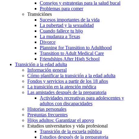
Consejos y estrategias para la salud bucal
Problemas para comer
Transiciónes
Sucesos importantes de la vida
La pubertad y la sexualidad
Cuando fallece tu hijo
La mudanza a Texas
Divorce
Planning for Transition to Adulthood
Transition to Adult Medical Care
Friendships After High School
Transición a la edad adulta
Información general
Cómo planificar la transición a la edad adulta
Fondos y servicios a partir de los 18 años
La transición en la atención médica
Las amistades después de la preparatoria
Actividades recreativas para adolescentes y
adultos con discapacidades
Historias personales
Preguntas frecuentes
Hijos adultos: Garantizar el apoyo
Estudios universitarios y vida profesional
Transición de la escuela pública
Estudios después de la preparatoria