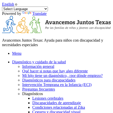
English
o
Powered by
Translate
Avancemos Juntos Texas: Ayuda para niños con discapacidad y
necesidades especiales
Menu
Diagnóstico y cuidado de la salud
Información general
Qué hacer si notas que hay algo diferente
Mi hijo tiene un diagnóstico, ¿por dónde empiezo?
Diagnósticos para discapacidades
Intervención Temprana en la Infancia (ECI)
Preguntas frecuentes
Diagnósticos
Lesiones cerebrales
Discapacidades de aprendizaje
Condiciones relacionadas al Zika
Ceguera y discapacidad visual