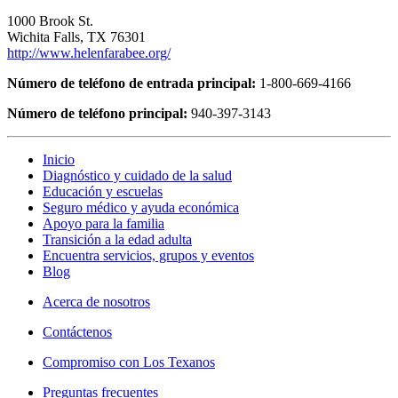
1000 Brook St.
Wichita Falls, TX 76301
http://www.helenfarabee.org/
Número de teléfono de entrada principal:
1-800-669-4166
Número de teléfono principal:
940-397-3143
Inicio
Diagnóstico y cuidado de la salud
Educación y escuelas
Seguro médico y ayuda económica
Apoyo para la familia
Transición a la edad adulta
Encuentra servicios, grupos y eventos
Blog
Acerca de nosotros
Contáctenos
Compromiso con Los Texanos
Preguntas frecuentes