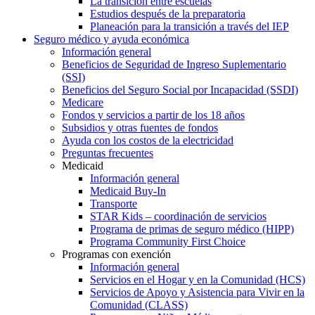
La transición entre escuelas
Estudios después de la preparatoria
Planeación para la transición a través del IEP
Seguro médico y ayuda económica
Información general
Beneficios de Seguridad de Ingreso Suplementario
(SSI)
Beneficios del Seguro Social por Incapacidad (SSDI)
Medicare
Fondos y servicios a partir de los 18 años
Subsidios y otras fuentes de fondos
Ayuda con los costos de la electricidad
Preguntas frecuentes
Medicaid
Información general
Medicaid Buy-In
Transporte
STAR Kids – coordinación de servicios
Programa de primas de seguro médico (HIPP)
Programa Community First Choice
Programas con exención
Información general
Servicios en el Hogar y en la Comunidad (HCS)
Servicios de Apoyo y Asistencia para Vivir en la
Comunidad (CLASS)