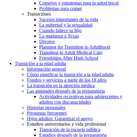
Consejos y estrategias para la salud bucal
Problemas para comer
Transiciónes
Sucesos importantes de la vida
La pubertad y la sexualidad
Cuando fallece tu hijo
La mudanza a Texas
Divorce
Planning for Transition to Adulthood
Transition to Adult Medical Care
Friendships After High School
Transición a la edad adulta
Información general
Cómo planificar la transición a la edad adulta
Fondos y servicios a partir de los 18 años
La transición en la atención médica
Las amistades después de la preparatoria
Actividades recreativas para adolescentes y
adultos con discapacidades
Historias personales
Preguntas frecuentes
Hijos adultos: Garantizar el apoyo
Estudios universitarios y vida profesional
Transición de la escuela pública
Estudios después de la preparatoria