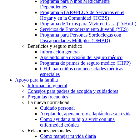
Programa para Niños Médicamente
Dependientes
Programa STAR+PLUS de Servicios en el
Hogar y en la Comunidad (HCBS)
Programa de Texas para Vivir en Casa (TxHmL)
Servicios de Empoderamiento Juvenil (YES)
Programa para Personas Sordociegas con
Discapacidades Múltiples (DMBD)
Beneficios y seguro médico
Información general
Apelando una decisión del seguro médico
Programa de primas de seguro médico (HIPP)
CHIP para niños con necesidades médicas
especiales
Apoyo para la familia
Información general
Consejos para padres de acogida y cuidadores
Preguntas frecuentes
La nueva normalidad
Cuidado personal
Aceptando, apenando, y adaptándose a la vida
Como ayudar a tu hijo a vivir con una
enfermedad crónica
Relaciones personales
Cómo manejar tu vida diaria