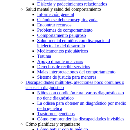
Dislexia y padecimientos relacionados
Salud mental y salud del comportamiento
Información general
Cuándo se debe conseguir ayuda
Encontrar recursos
Problemas de comportamiento
Comportamiento peligroso
Salud mental en niños con discapacidad
intelectual o del desarrollo
Medicamentos psiquiátricos
Trauma
Apoyo durante una crisis
Derechos de recibir servicios
Malas interpretaciones del comportamiento
Sistema de justicia para menores
Discapacidades múltiples, afecciones poco comunes o
casos sin diagnóstico
Niños con condición rara, varios diagnósticos o
no tiene diagnóstico
La odisea para obtener un diagnóstico por medio
de la genética
Trastornos genéticos
Cómo comprender las discapacidades invisibles
Cómo planificar y organizarte
Cómo hablar con tu médico