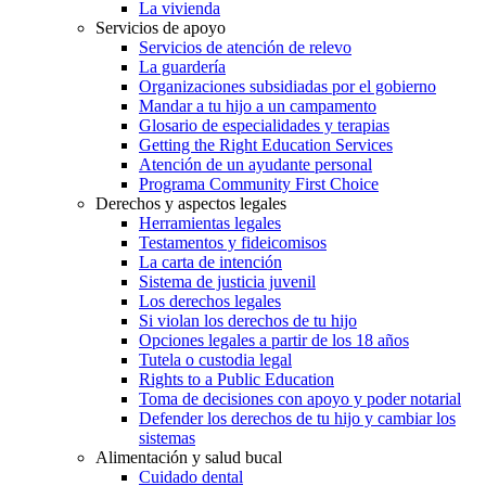
La vivienda
Servicios de apoyo
Servicios de atención de relevo
La guardería
Organizaciones subsidiadas por el gobierno
Mandar a tu hijo a un campamento
Glosario de especialidades y terapias
Getting the Right Education Services
Atención de un ayudante personal
Programa Community First Choice
Derechos y aspectos legales
Herramientas legales
Testamentos y fideicomisos
La carta de intención
Sistema de justicia juvenil
Los derechos legales
Si violan los derechos de tu hijo
Opciones legales a partir de los 18 años
Tutela o custodia legal
Rights to a Public Education
Toma de decisiones con apoyo y poder notarial
Defender los derechos de tu hijo y cambiar los
sistemas
Alimentación y salud bucal
Cuidado dental