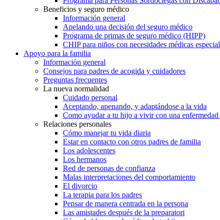
Programa para Personas Sordociegas con Discap
Beneficios y seguro médico
Información general
Apelando una decisión del seguro médico
Programa de primas de seguro médico (HIPP)
CHIP para niños con necesidades médicas especial
Apoyo para la familia
Información general
Consejos para padres de acogida y cuidadores
Preguntas frecuentes
La nueva normalidad
Cuidado personal
Aceptando, apenando, y adaptándose a la vida
Como ayudar a tu hijo a vivir con una enfermedad
Relaciones personales
Cómo manejar tu vida diaria
Estar en contacto con otros padres de familia
Los adolescentes
Los hermanos
Red de personas de confianza
Malas interpretaciones del comportamiento
El divorcio
La terapia para los padres
Pensar de manera centrada en la persona
Las amistades después de la preparatori