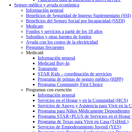
Seguro médico y ayuda económica
Información general
Beneficios de Seguridad de Ingreso Suplementario (SSI)
Beneficios del Seguro Social por Incapacidad (SSDI)
Medicare
Fondos y servicios a partir de los 18 años
Subsidios y otras fuentes de fondos
Ayuda con los costos de la electricidad
Preguntas frecuentes
Medicaid
Información general
Medicaid Buy-In
Transporte
STAR Kids – coordinación de servicios
Programa de primas de seguro médico (HIPP)
Programa Community First Choice
Programas con exención
Información general
Servicios en el Hogar y en la Comunidad (HCS)
Servicios de Apoyo y Asistencia para Vivir en l
Programa para Niños Médicamente Dependientes
Programa STAR+PLUS de Servicios en el Hogar
Programa de Texas para Vivir en Casa (TxHmL)
Servicios de Empoderamiento Juvenil (YES)