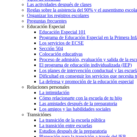
Las actividades después de clases
Reglas sobre la asistencia del 90% y el ausentismo escol
Organizar los registros escolares
Preguntas frecuentes
Educación Especial
Educación Especial 101
Programa de Educación Especial en la Primera Inf
Los servicios de ECSE
Sección 504
Colocación educativas
Proceso de admisión, evaluación y salida de la es
El programa de educación individualizada (IEP)
Los planes de intervención conductual y las escuel
Dificultad en conseguir los servicios que necesita t
La defensa y promoción de la educación especial
Relaciones personales
La intimidación
Cómo relacionarte con la escuela de tu hijo
Las amistades después de la preparatoria
Los amigos y las habilidades sociales
Transiciónes
La transición de la escuela pública
La transición entre escuelas
Estudios después de la preparatoria
Planeación para la transición a través del IEP