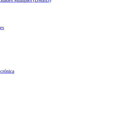
acidades Múltiples (DMBD)
es
 crónica