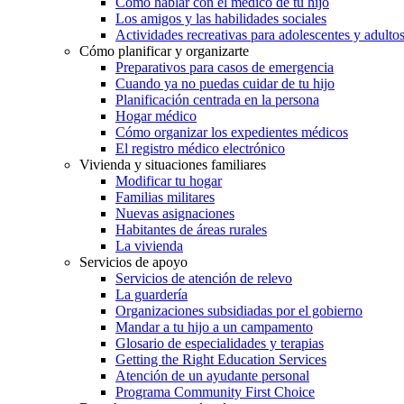
Cómo hablar con el médico de tu hijo
Los amigos y las habilidades sociales
Actividades recreativas para adolescentes y adulto
Cómo planificar y organizarte
Preparativos para casos de emergencia
Cuando ya no puedas cuidar de tu hijo
Planificación centrada en la persona
Hogar médico
Cómo organizar los expedientes médicos
El registro médico electrónico
Vivienda y situaciones familiares
Modificar tu hogar
Familias militares
Nuevas asignaciones
Habitantes de áreas rurales
La vivienda
Servicios de apoyo
Servicios de atención de relevo
La guardería
Organizaciones subsidiadas por el gobierno
Mandar a tu hijo a un campamento
Glosario de especialidades y terapias
Getting the Right Education Services
Atención de un ayudante personal
Programa Community First Choice