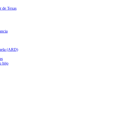
ar de Texas
ancia
cuela (ARD)
as
u hijo