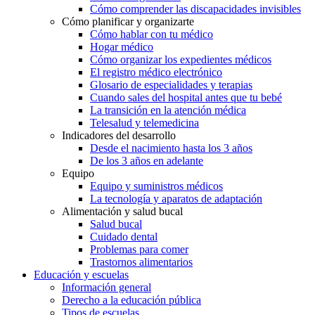
Cómo comprender las discapacidades invisibles
Cómo planificar y organizarte
Cómo hablar con tu médico
Hogar médico
Cómo organizar los expedientes médicos
El registro médico electrónico
Glosario de especialidades y terapias
Cuando sales del hospital antes que tu bebé
La transición en la atención médica
Telesalud y telemedicina
Indicadores del desarrollo
Desde el nacimiento hasta los 3 años
De los 3 años en adelante
Equipo
Equipo y suministros médicos
La tecnología y aparatos de adaptación
Alimentación y salud bucal
Salud bucal
Cuidado dental
Problemas para comer
Trastornos alimentarios
Educación y escuelas
Información general
Derecho a la educación pública
Tipos de escuelas