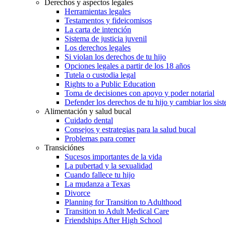
Derechos y aspectos legales
Herramientas legales
Testamentos y fideicomisos
La carta de intención
Sistema de justicia juvenil
Los derechos legales
Si violan los derechos de tu hijo
Opciones legales a partir de los 18 años
Tutela o custodia legal
Rights to a Public Education
Toma de decisiones con apoyo y poder notarial
Defender los derechos de tu hijo y cambiar los sis
Alimentación y salud bucal
Cuidado dental
Consejos y estrategias para la salud bucal
Problemas para comer
Transiciónes
Sucesos importantes de la vida
La pubertad y la sexualidad
Cuando fallece tu hijo
La mudanza a Texas
Divorce
Planning for Transition to Adulthood
Transition to Adult Medical Care
Friendships After High School