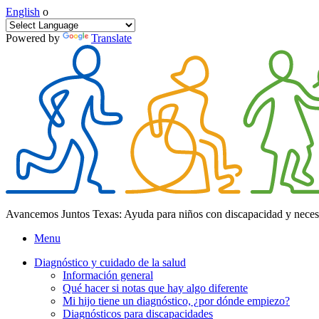
English
o
Powered by
Translate
Avancemos Juntos Texas: Ayuda para niños con discapacidad y neces
Menu
Diagnóstico y cuidado de la salud
Información general
Qué hacer si notas que hay algo diferente
Mi hijo tiene un diagnóstico, ¿por dónde empiezo?
Diagnósticos para discapacidades