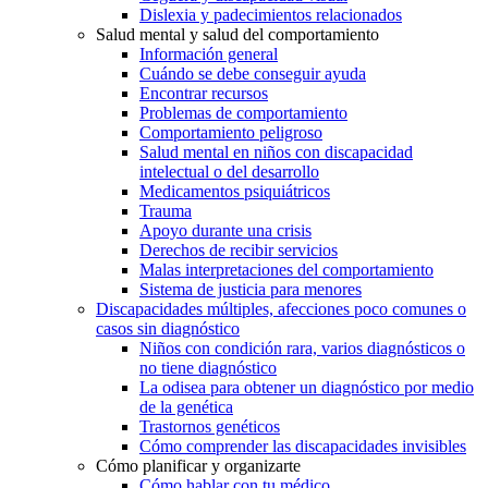
Dislexia y padecimientos relacionados
Salud mental y salud del comportamiento
Información general
Cuándo se debe conseguir ayuda
Encontrar recursos
Problemas de comportamiento
Comportamiento peligroso
Salud mental en niños con discapacidad
intelectual o del desarrollo
Medicamentos psiquiátricos
Trauma
Apoyo durante una crisis
Derechos de recibir servicios
Malas interpretaciones del comportamiento
Sistema de justicia para menores
Discapacidades múltiples, afecciones poco comunes o
casos sin diagnóstico
Niños con condición rara, varios diagnósticos o
no tiene diagnóstico
La odisea para obtener un diagnóstico por medio
de la genética
Trastornos genéticos
Cómo comprender las discapacidades invisibles
Cómo planificar y organizarte
Cómo hablar con tu médico