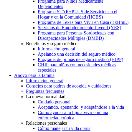
Programa para Niños Médicamente
Dependientes
Programa STAR+PLUS de Servicios en el
Hogar y en la Comunidad (HCBS)
Programa de Texas para Vivir en Casa (TxHmL)
Servicios de Empoderamiento Juvenil (YES)
Programa para Personas Sordociegas con
Discapacidades Múltiples (DMBD)
Beneficios y seguro médico
Información general
Apelando una decisión del seguro médico
Programa de primas de seguro médico (HIPP)
CHIP para niños con necesidades médicas
especiales
Apoyo para la familia
Información general
Consejos para padres de acogida y cuidadores
Preguntas frecuentes
La nueva normalidad
Cuidado personal
Aceptando, apenando, y adaptándose a la vida
Como ayudar a tu hijo a vivir con una
enfermedad crónica
Relaciones personales
Cómo manejar tu vida diaria