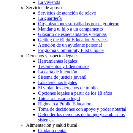
La vivienda
Servicios de apoyo
Servicios de atención de relevo
La guardería
Organizaciones subsidiadas por el gobierno
Mandar a tu hijo a un campamento
Glosario de especialidades y terapias
Getting the Right Education Services
Atención de un ayudante personal
Programa Community First Choice
Derechos y aspectos legales
Herramientas legales
Testamentos y fideicomisos
La carta de intención
Sistema de justicia juvenil
Los derechos legales
Si violan los derechos de tu hijo
Opciones legales a partir de los 18 años
Tutela o custodia legal
Rights to a Public Education
Toma de decisiones con apoyo y poder notarial
Defender los derechos de tu hijo y cambiar los
sistemas
Alimentación y salud bucal
Cuidado dental