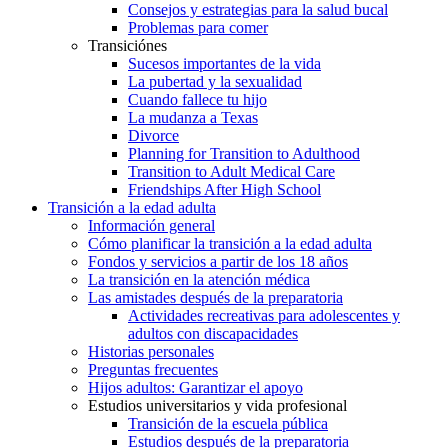
Consejos y estrategias para la salud bucal
Problemas para comer
Transiciónes
Sucesos importantes de la vida
La pubertad y la sexualidad
Cuando fallece tu hijo
La mudanza a Texas
Divorce
Planning for Transition to Adulthood
Transition to Adult Medical Care
Friendships After High School
Transición a la edad adulta
Información general
Cómo planificar la transición a la edad adulta
Fondos y servicios a partir de los 18 años
La transición en la atención médica
Las amistades después de la preparatoria
Actividades recreativas para adolescentes y
adultos con discapacidades
Historias personales
Preguntas frecuentes
Hijos adultos: Garantizar el apoyo
Estudios universitarios y vida profesional
Transición de la escuela pública
Estudios después de la preparatoria