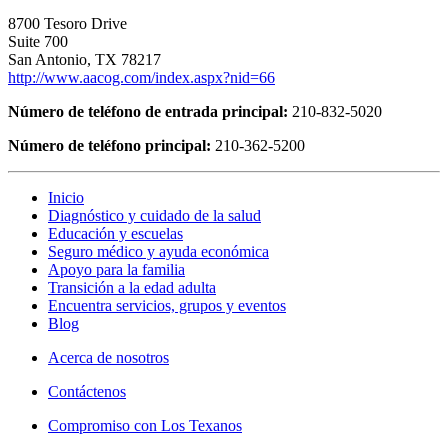
8700 Tesoro Drive
Suite 700
San Antonio, TX 78217
http://www.aacog.com/index.aspx?nid=66
Número de teléfono de entrada principal:
210-832-5020
Número de teléfono principal:
210-362-5200
Inicio
Diagnóstico y cuidado de la salud
Educación y escuelas
Seguro médico y ayuda económica
Apoyo para la familia
Transición a la edad adulta
Encuentra servicios, grupos y eventos
Blog
Acerca de nosotros
Contáctenos
Compromiso con Los Texanos