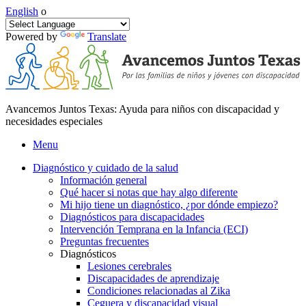
English
o
Powered by
Translate
Avancemos Juntos Texas: Ayuda para niños con discapacidad y
necesidades especiales
Menu
Diagnóstico y cuidado de la salud
Información general
Qué hacer si notas que hay algo diferente
Mi hijo tiene un diagnóstico, ¿por dónde empiezo?
Diagnósticos para discapacidades
Intervención Temprana en la Infancia (ECI)
Preguntas frecuentes
Diagnósticos
Lesiones cerebrales
Discapacidades de aprendizaje
Condiciones relacionadas al Zika
Ceguera y discapacidad visual