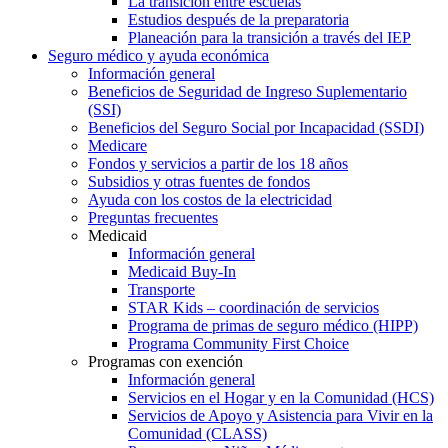
La transición entre escuelas
Estudios después de la preparatoria
Planeación para la transición a través del IEP
Seguro médico y ayuda económica
Información general
Beneficios de Seguridad de Ingreso Suplementario
(SSI)
Beneficios del Seguro Social por Incapacidad (SSDI)
Medicare
Fondos y servicios a partir de los 18 años
Subsidios y otras fuentes de fondos
Ayuda con los costos de la electricidad
Preguntas frecuentes
Medicaid
Información general
Medicaid Buy-In
Transporte
STAR Kids – coordinación de servicios
Programa de primas de seguro médico (HIPP)
Programa Community First Choice
Programas con exención
Información general
Servicios en el Hogar y en la Comunidad (HCS)
Servicios de Apoyo y Asistencia para Vivir en la
Comunidad (CLASS)