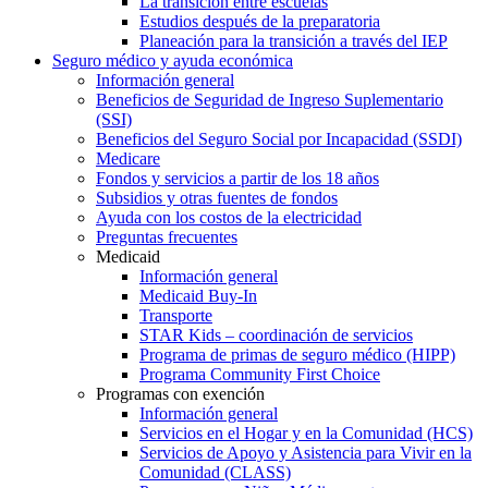
La transición entre escuelas
Estudios después de la preparatoria
Planeación para la transición a través del IEP
Seguro médico y ayuda económica
Información general
Beneficios de Seguridad de Ingreso Suplementario
(SSI)
Beneficios del Seguro Social por Incapacidad (SSDI)
Medicare
Fondos y servicios a partir de los 18 años
Subsidios y otras fuentes de fondos
Ayuda con los costos de la electricidad
Preguntas frecuentes
Medicaid
Información general
Medicaid Buy-In
Transporte
STAR Kids – coordinación de servicios
Programa de primas de seguro médico (HIPP)
Programa Community First Choice
Programas con exención
Información general
Servicios en el Hogar y en la Comunidad (HCS)
Servicios de Apoyo y Asistencia para Vivir en la
Comunidad (CLASS)