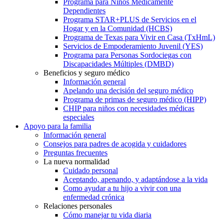
Programa para Niños Médicamente
Dependientes
Programa STAR+PLUS de Servicios en el
Hogar y en la Comunidad (HCBS)
Programa de Texas para Vivir en Casa (TxHmL)
Servicios de Empoderamiento Juvenil (YES)
Programa para Personas Sordociegas con
Discapacidades Múltiples (DMBD)
Beneficios y seguro médico
Información general
Apelando una decisión del seguro médico
Programa de primas de seguro médico (HIPP)
CHIP para niños con necesidades médicas
especiales
Apoyo para la familia
Información general
Consejos para padres de acogida y cuidadores
Preguntas frecuentes
La nueva normalidad
Cuidado personal
Aceptando, apenando, y adaptándose a la vida
Como ayudar a tu hijo a vivir con una
enfermedad crónica
Relaciones personales
Cómo manejar tu vida diaria