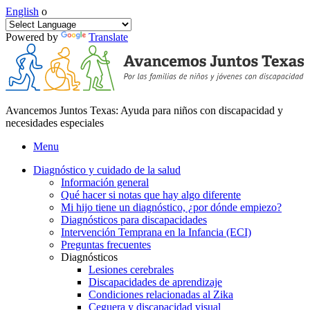
English
o
Powered by
Translate
Avancemos Juntos Texas: Ayuda para niños con discapacidad y
necesidades especiales
Menu
Diagnóstico y cuidado de la salud
Información general
Qué hacer si notas que hay algo diferente
Mi hijo tiene un diagnóstico, ¿por dónde empiezo?
Diagnósticos para discapacidades
Intervención Temprana en la Infancia (ECI)
Preguntas frecuentes
Diagnósticos
Lesiones cerebrales
Discapacidades de aprendizaje
Condiciones relacionadas al Zika
Ceguera y discapacidad visual