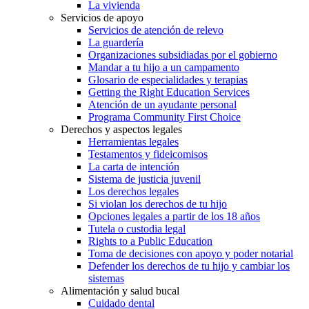
La vivienda
Servicios de apoyo
Servicios de atención de relevo
La guardería
Organizaciones subsidiadas por el gobierno
Mandar a tu hijo a un campamento
Glosario de especialidades y terapias
Getting the Right Education Services
Atención de un ayudante personal
Programa Community First Choice
Derechos y aspectos legales
Herramientas legales
Testamentos y fideicomisos
La carta de intención
Sistema de justicia juvenil
Los derechos legales
Si violan los derechos de tu hijo
Opciones legales a partir de los 18 años
Tutela o custodia legal
Rights to a Public Education
Toma de decisiones con apoyo y poder notarial
Defender los derechos de tu hijo y cambiar los
sistemas
Alimentación y salud bucal
Cuidado dental