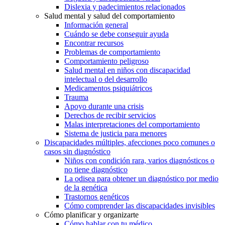
Dislexia y padecimientos relacionados
Salud mental y salud del comportamiento
Información general
Cuándo se debe conseguir ayuda
Encontrar recursos
Problemas de comportamiento
Comportamiento peligroso
Salud mental en niños con discapacidad
intelectual o del desarrollo
Medicamentos psiquiátricos
Trauma
Apoyo durante una crisis
Derechos de recibir servicios
Malas interpretaciones del comportamiento
Sistema de justicia para menores
Discapacidades múltiples, afecciones poco comunes o
casos sin diagnóstico
Niños con condición rara, varios diagnósticos o
no tiene diagnóstico
La odisea para obtener un diagnóstico por medio
de la genética
Trastornos genéticos
Cómo comprender las discapacidades invisibles
Cómo planificar y organizarte
Cómo hablar con tu médico