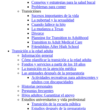
Consejos y estrategias para la salud bucal
Problemas para comer
Transiciónes
Sucesos importantes de la vida
La pubertad y la sexualidad
Cuando fallece tu hijo
La mudanza a Texas
Divorce
Planning for Transition to Adulthood
Transition to Adult Medical Care
Friendships After High School
Transición a la edad adulta
Información general
Cómo planificar la transición a la edad adulta
Fondos y servicios a partir de los 18 años
La transición en la atención médica
Las amistades después de la preparatoria
Actividades recreativas para adolescentes y
adultos con discapacidades
Historias personales
Preguntas frecuentes
Hijos adultos: Garantizar el apoyo
Estudios universitarios y vida profesional
Transición de la escuela pública
Estudios después de la preparatoria