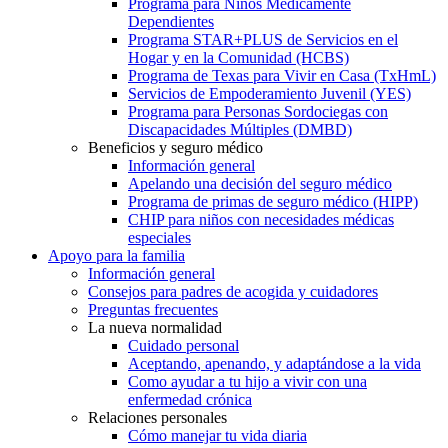
Programa para Niños Médicamente
Dependientes
Programa STAR+PLUS de Servicios en el
Hogar y en la Comunidad (HCBS)
Programa de Texas para Vivir en Casa (TxHmL)
Servicios de Empoderamiento Juvenil (YES)
Programa para Personas Sordociegas con
Discapacidades Múltiples (DMBD)
Beneficios y seguro médico
Información general
Apelando una decisión del seguro médico
Programa de primas de seguro médico (HIPP)
CHIP para niños con necesidades médicas
especiales
Apoyo para la familia
Información general
Consejos para padres de acogida y cuidadores
Preguntas frecuentes
La nueva normalidad
Cuidado personal
Aceptando, apenando, y adaptándose a la vida
Como ayudar a tu hijo a vivir con una
enfermedad crónica
Relaciones personales
Cómo manejar tu vida diaria