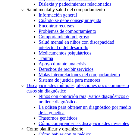
Dislexia y padecimientos relacionados
Salud mental y salud del comportamiento
Información general
Cuándo se debe conseguir ayuda
Encontrar recursos
Problemas de comportamiento
Comportamiento peligroso
Salud mental en niños con discapacidad
intelectual o del desarrollo
Medicamentos psiquiátricos
Trauma
Apoyo durante una crisis
Derechos de recibir servicios
Malas interpretaciones del comportamiento
Sistema de justicia para menores
Discapacidades múltiples, afecciones poco comunes o
casos sin diagnóstico
Niños con condición rara, varios diagnósticos o
no tiene diagnóstico
La odisea para obtener un diagnóstico por medio
de la genética
Trastornos genéticos
Cómo comprender las discapacidades invisibles
Cómo planificar y organizarte
Cómo hablar con tu médico