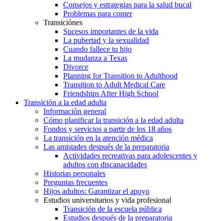
Consejos y estrategias para la salud bucal
Problemas para comer
Transiciónes
Sucesos importantes de la vida
La pubertad y la sexualidad
Cuando fallece tu hijo
La mudanza a Texas
Divorce
Planning for Transition to Adulthood
Transition to Adult Medical Care
Friendships After High School
Transición a la edad adulta
Información general
Cómo planificar la transición a la edad adulta
Fondos y servicios a partir de los 18 años
La transición en la atención médica
Las amistades después de la preparatoria
Actividades recreativas para adolescentes y
adultos con discapacidades
Historias personales
Preguntas frecuentes
Hijos adultos: Garantizar el apoyo
Estudios universitarios y vida profesional
Transición de la escuela pública
Estudios después de la preparatoria