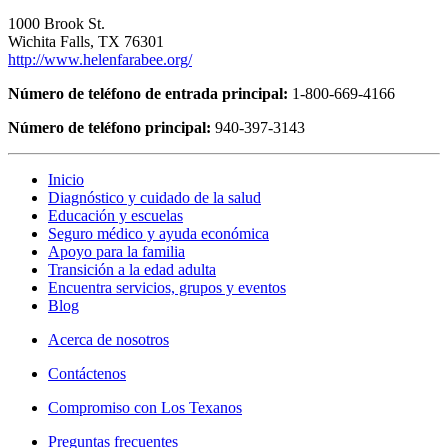
1000 Brook St.
Wichita Falls, TX 76301
http://www.helenfarabee.org/
Número de teléfono de entrada principal:
1-800-669-4166
Número de teléfono principal:
940-397-3143
Inicio
Diagnóstico y cuidado de la salud
Educación y escuelas
Seguro médico y ayuda económica
Apoyo para la familia
Transición a la edad adulta
Encuentra servicios, grupos y eventos
Blog
Acerca de nosotros
Contáctenos
Compromiso con Los Texanos
Preguntas frecuentes