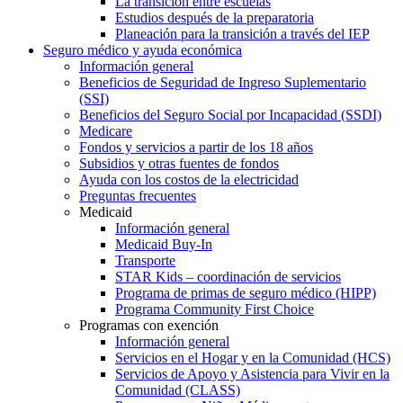
La transición entre escuelas
Estudios después de la preparatoria
Planeación para la transición a través del IEP
Seguro médico y ayuda económica
Información general
Beneficios de Seguridad de Ingreso Suplementario
(SSI)
Beneficios del Seguro Social por Incapacidad (SSDI)
Medicare
Fondos y servicios a partir de los 18 años
Subsidios y otras fuentes de fondos
Ayuda con los costos de la electricidad
Preguntas frecuentes
Medicaid
Información general
Medicaid Buy-In
Transporte
STAR Kids – coordinación de servicios
Programa de primas de seguro médico (HIPP)
Programa Community First Choice
Programas con exención
Información general
Servicios en el Hogar y en la Comunidad (HCS)
Servicios de Apoyo y Asistencia para Vivir en la
Comunidad (CLASS)