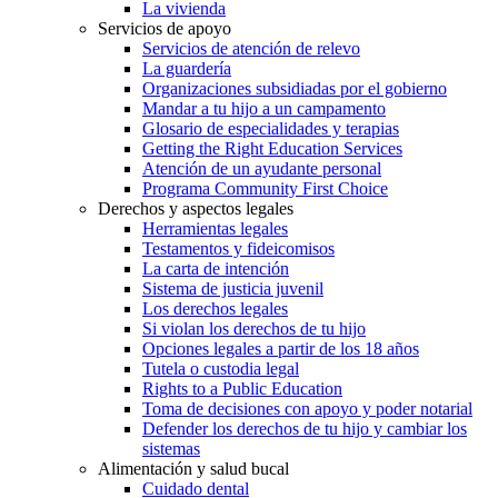
La vivienda
Servicios de apoyo
Servicios de atención de relevo
La guardería
Organizaciones subsidiadas por el gobierno
Mandar a tu hijo a un campamento
Glosario de especialidades y terapias
Getting the Right Education Services
Atención de un ayudante personal
Programa Community First Choice
Derechos y aspectos legales
Herramientas legales
Testamentos y fideicomisos
La carta de intención
Sistema de justicia juvenil
Los derechos legales
Si violan los derechos de tu hijo
Opciones legales a partir de los 18 años
Tutela o custodia legal
Rights to a Public Education
Toma de decisiones con apoyo y poder notarial
Defender los derechos de tu hijo y cambiar los
sistemas
Alimentación y salud bucal
Cuidado dental