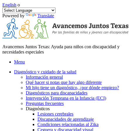
English
o
Powered by
Translate
Avancemos Juntos Texas: Ayuda para niños con discapacidad y
necesidades especiales
Menu
Diagnóstico y cuidado de la salud
Información general
Qué hacer si notas que hay algo diferente
Mi hijo tiene un diagnóstico, ¿por dónde empiezo?
Diagnósticos para discapacidades
Intervención Temprana en la Infancia (ECI)
Preguntas frecuentes
Diagnósticos
Lesiones cerebrales
Discapacidades de aprendizaje
Condiciones relacionadas al Zika
Ceguera y discapacidad visual