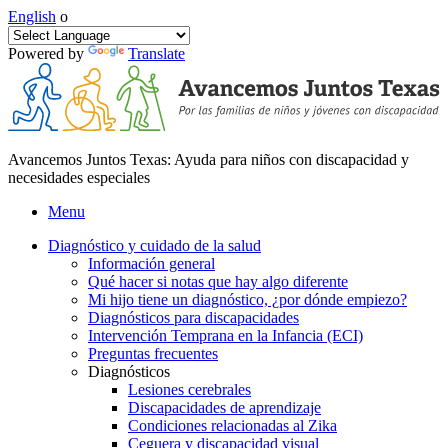
English
o
Powered by
Translate
Avancemos Juntos Texas: Ayuda para niños con discapacidad y
necesidades especiales
Menu
Diagnóstico y cuidado de la salud
Información general
Qué hacer si notas que hay algo diferente
Mi hijo tiene un diagnóstico, ¿por dónde empiezo?
Diagnósticos para discapacidades
Intervención Temprana en la Infancia (ECI)
Preguntas frecuentes
Diagnósticos
Lesiones cerebrales
Discapacidades de aprendizaje
Condiciones relacionadas al Zika
Ceguera y discapacidad visual