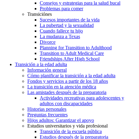
Consejos y estrategias para la salud bucal
Problemas para comer
Transiciónes
Sucesos importantes de la vida
La pubertad y la sexualidad
Cuando fallece tu hijo
La mudanza a Texas
Divorce
Planning for Transition to Adulthood
Transition to Adult Medical Care
Friendships After High School
Transición a la edad adulta
Información general
Cómo planificar la transición a la edad adulta
Fondos y servicios a partir de los 18 años
La transición en la atención médica
Las amistades después de la preparatoria
Actividades recreativas para adolescentes y
adultos con discapacidades
Historias personales
Preguntas frecuentes
Hijos adultos: Garantizar el apoyo
Estudios universitarios y vida profesional
Transición de la escuela pública
Estudios después de la preparatoria