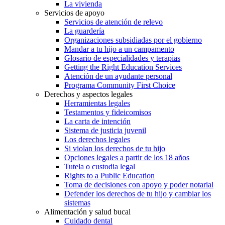
La vivienda
Servicios de apoyo
Servicios de atención de relevo
La guardería
Organizaciones subsidiadas por el gobierno
Mandar a tu hijo a un campamento
Glosario de especialidades y terapias
Getting the Right Education Services
Atención de un ayudante personal
Programa Community First Choice
Derechos y aspectos legales
Herramientas legales
Testamentos y fideicomisos
La carta de intención
Sistema de justicia juvenil
Los derechos legales
Si violan los derechos de tu hijo
Opciones legales a partir de los 18 años
Tutela o custodia legal
Rights to a Public Education
Toma de decisiones con apoyo y poder notarial
Defender los derechos de tu hijo y cambiar los
sistemas
Alimentación y salud bucal
Cuidado dental