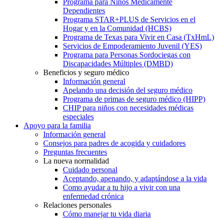
Programa para Niños Médicamente
Dependientes
Programa STAR+PLUS de Servicios en el
Hogar y en la Comunidad (HCBS)
Programa de Texas para Vivir en Casa (TxHmL)
Servicios de Empoderamiento Juvenil (YES)
Programa para Personas Sordociegas con
Discapacidades Múltiples (DMBD)
Beneficios y seguro médico
Información general
Apelando una decisión del seguro médico
Programa de primas de seguro médico (HIPP)
CHIP para niños con necesidades médicas
especiales
Apoyo para la familia
Información general
Consejos para padres de acogida y cuidadores
Preguntas frecuentes
La nueva normalidad
Cuidado personal
Aceptando, apenando, y adaptándose a la vida
Como ayudar a tu hijo a vivir con una
enfermedad crónica
Relaciones personales
Cómo manejar tu vida diaria