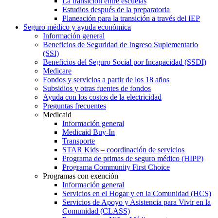
La transición entre escuelas
Estudios después de la preparatoria
Planeación para la transición a través del IEP
Seguro médico y ayuda económica
Información general
Beneficios de Seguridad de Ingreso Suplementario
(SSI)
Beneficios del Seguro Social por Incapacidad (SSDI)
Medicare
Fondos y servicios a partir de los 18 años
Subsidios y otras fuentes de fondos
Ayuda con los costos de la electricidad
Preguntas frecuentes
Medicaid
Información general
Medicaid Buy-In
Transporte
STAR Kids – coordinación de servicios
Programa de primas de seguro médico (HIPP)
Programa Community First Choice
Programas con exención
Información general
Servicios en el Hogar y en la Comunidad (HCS)
Servicios de Apoyo y Asistencia para Vivir en la
Comunidad (CLASS)