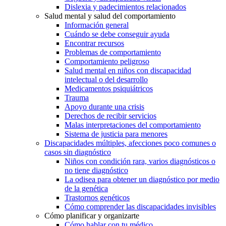
Dislexia y padecimientos relacionados
Salud mental y salud del comportamiento
Información general
Cuándo se debe conseguir ayuda
Encontrar recursos
Problemas de comportamiento
Comportamiento peligroso
Salud mental en niños con discapacidad
intelectual o del desarrollo
Medicamentos psiquiátricos
Trauma
Apoyo durante una crisis
Derechos de recibir servicios
Malas interpretaciones del comportamiento
Sistema de justicia para menores
Discapacidades múltiples, afecciones poco comunes o
casos sin diagnóstico
Niños con condición rara, varios diagnósticos o
no tiene diagnóstico
La odisea para obtener un diagnóstico por medio
de la genética
Trastornos genéticos
Cómo comprender las discapacidades invisibles
Cómo planificar y organizarte
Cómo hablar con tu médico