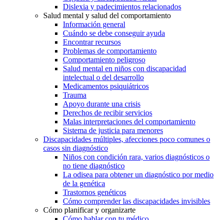
Dislexia y padecimientos relacionados
Salud mental y salud del comportamiento
Información general
Cuándo se debe conseguir ayuda
Encontrar recursos
Problemas de comportamiento
Comportamiento peligroso
Salud mental en niños con discapacidad
intelectual o del desarrollo
Medicamentos psiquiátricos
Trauma
Apoyo durante una crisis
Derechos de recibir servicios
Malas interpretaciones del comportamiento
Sistema de justicia para menores
Discapacidades múltiples, afecciones poco comunes o
casos sin diagnóstico
Niños con condición rara, varios diagnósticos o
no tiene diagnóstico
La odisea para obtener un diagnóstico por medio
de la genética
Trastornos genéticos
Cómo comprender las discapacidades invisibles
Cómo planificar y organizarte
Cómo hablar con tu médico