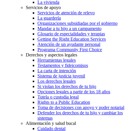
La vivienda
Servicios de apoyo
Servicios de atención de relevo
La guardería
Organizaciones subsidiadas por el gobierno
Mandar a tu hijo a un campamento
Glosario de especialidades y terapias
Getting the Right Education Services
Atención de un ayudante personal
Programa Community First Choice
Derechos y aspectos legales
Herramientas legales
Testamentos y fideicomisos
La carta de intención
Sistema de justicia juvenil
Los derechos legales
Si violan los derechos de tu hijo
Opciones legales a partir de los 18 años
Tutela o custodia legal
Rights to a Public Education
Toma de decisiones con apoyo y poder notarial
Defender los derechos de tu hijo y cambiar los
sistemas
Alimentación y salud bucal
Cuidado dental