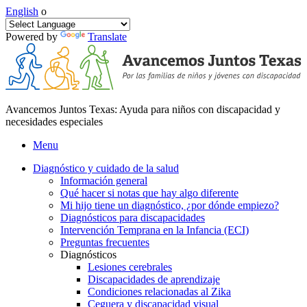
English
o
Powered by
Translate
Avancemos Juntos Texas: Ayuda para niños con discapacidad y
necesidades especiales
Menu
Diagnóstico y cuidado de la salud
Información general
Qué hacer si notas que hay algo diferente
Mi hijo tiene un diagnóstico, ¿por dónde empiezo?
Diagnósticos para discapacidades
Intervención Temprana en la Infancia (ECI)
Preguntas frecuentes
Diagnósticos
Lesiones cerebrales
Discapacidades de aprendizaje
Condiciones relacionadas al Zika
Ceguera y discapacidad visual