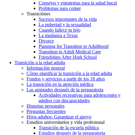
Consejos y estrategias para la salud bucal
Problemas para comer
Transiciónes
Sucesos importantes de la vida
La pubertad y la sexualidad
Cuando fallece tu hijo
La mudanza a Texas
Divorce
Planning for Transition to Adulthood
Transition to Adult Medical Care
Friendships After High School
Transición a la edad adulta
Información general
Cómo planificar la transición a la edad adulta
Fondos y servicios a partir de los 18 años
La transición en la atención médica
Las amistades después de la preparatoria
Actividades recreativas para adolescentes y
adultos con discapacidades
Historias personales
Preguntas frecuentes
Hijos adultos: Garantizar el apoyo
Estudios universitarios y vida profesional
Transición de la escuela pública
Estudios después de la preparatoria