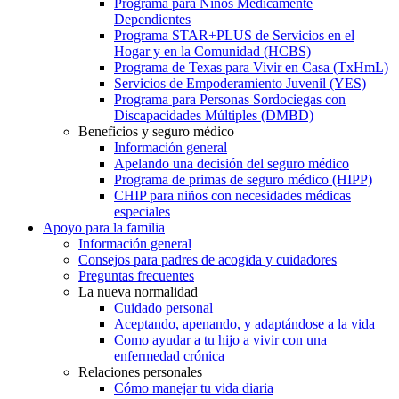
Programa para Niños Médicamente
Dependientes
Programa STAR+PLUS de Servicios en el
Hogar y en la Comunidad (HCBS)
Programa de Texas para Vivir en Casa (TxHmL)
Servicios de Empoderamiento Juvenil (YES)
Programa para Personas Sordociegas con
Discapacidades Múltiples (DMBD)
Beneficios y seguro médico
Información general
Apelando una decisión del seguro médico
Programa de primas de seguro médico (HIPP)
CHIP para niños con necesidades médicas
especiales
Apoyo para la familia
Información general
Consejos para padres de acogida y cuidadores
Preguntas frecuentes
La nueva normalidad
Cuidado personal
Aceptando, apenando, y adaptándose a la vida
Como ayudar a tu hijo a vivir con una
enfermedad crónica
Relaciones personales
Cómo manejar tu vida diaria