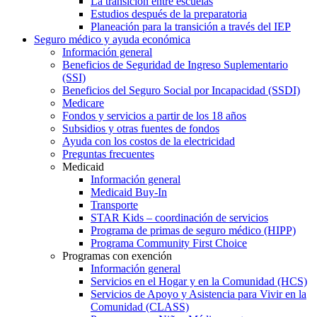
La transición entre escuelas
Estudios después de la preparatoria
Planeación para la transición a través del IEP
Seguro médico y ayuda económica
Información general
Beneficios de Seguridad de Ingreso Suplementario
(SSI)
Beneficios del Seguro Social por Incapacidad (SSDI)
Medicare
Fondos y servicios a partir de los 18 años
Subsidios y otras fuentes de fondos
Ayuda con los costos de la electricidad
Preguntas frecuentes
Medicaid
Información general
Medicaid Buy-In
Transporte
STAR Kids – coordinación de servicios
Programa de primas de seguro médico (HIPP)
Programa Community First Choice
Programas con exención
Información general
Servicios en el Hogar y en la Comunidad (HCS)
Servicios de Apoyo y Asistencia para Vivir en la
Comunidad (CLASS)