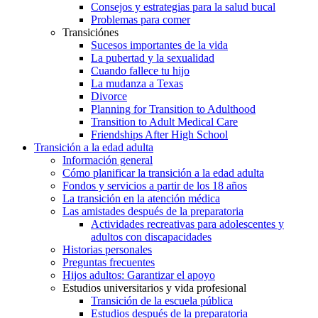
Consejos y estrategias para la salud bucal
Problemas para comer
Transiciónes
Sucesos importantes de la vida
La pubertad y la sexualidad
Cuando fallece tu hijo
La mudanza a Texas
Divorce
Planning for Transition to Adulthood
Transition to Adult Medical Care
Friendships After High School
Transición a la edad adulta
Información general
Cómo planificar la transición a la edad adulta
Fondos y servicios a partir de los 18 años
La transición en la atención médica
Las amistades después de la preparatoria
Actividades recreativas para adolescentes y
adultos con discapacidades
Historias personales
Preguntas frecuentes
Hijos adultos: Garantizar el apoyo
Estudios universitarios y vida profesional
Transición de la escuela pública
Estudios después de la preparatoria