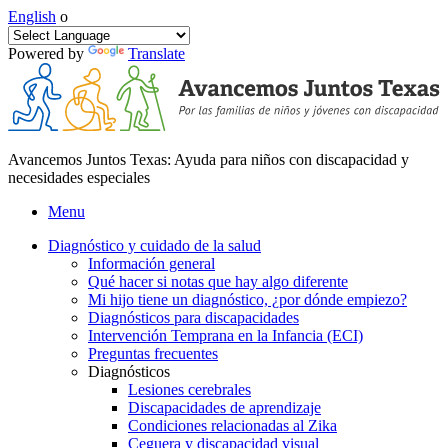
English
o
Powered by
Translate
Avancemos Juntos Texas: Ayuda para niños con discapacidad y
necesidades especiales
Menu
Diagnóstico y cuidado de la salud
Información general
Qué hacer si notas que hay algo diferente
Mi hijo tiene un diagnóstico, ¿por dónde empiezo?
Diagnósticos para discapacidades
Intervención Temprana en la Infancia (ECI)
Preguntas frecuentes
Diagnósticos
Lesiones cerebrales
Discapacidades de aprendizaje
Condiciones relacionadas al Zika
Ceguera y discapacidad visual