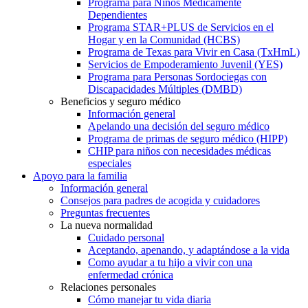
Programa para Niños Médicamente
Dependientes
Programa STAR+PLUS de Servicios en el
Hogar y en la Comunidad (HCBS)
Programa de Texas para Vivir en Casa (TxHmL)
Servicios de Empoderamiento Juvenil (YES)
Programa para Personas Sordociegas con
Discapacidades Múltiples (DMBD)
Beneficios y seguro médico
Información general
Apelando una decisión del seguro médico
Programa de primas de seguro médico (HIPP)
CHIP para niños con necesidades médicas
especiales
Apoyo para la familia
Información general
Consejos para padres de acogida y cuidadores
Preguntas frecuentes
La nueva normalidad
Cuidado personal
Aceptando, apenando, y adaptándose a la vida
Como ayudar a tu hijo a vivir con una
enfermedad crónica
Relaciones personales
Cómo manejar tu vida diaria