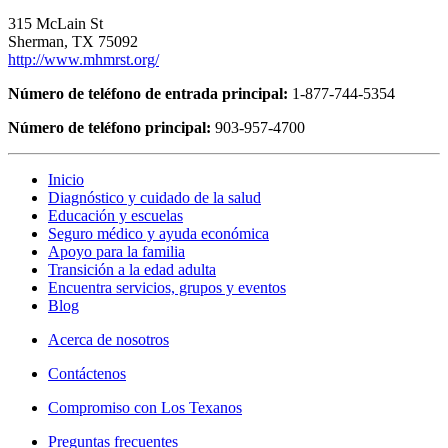
315 McLain St
Sherman, TX 75092
http://www.mhmrst.org/
Número de teléfono de entrada principal:
1-877-744-5354
Número de teléfono principal:
903-957-4700
Inicio
Diagnóstico y cuidado de la salud
Educación y escuelas
Seguro médico y ayuda económica
Apoyo para la familia
Transición a la edad adulta
Encuentra servicios, grupos y eventos
Blog
Acerca de nosotros
Contáctenos
Compromiso con Los Texanos
Preguntas frecuentes