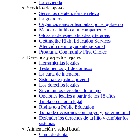
La vivienda
Servicios de apoyo
Servicios de atención de relevo
La guardería
Organizaciones subsidiadas por el gobierno
Mandar a tu hijo a un campamento
Glosario de especialidades y terapias
Getting the Right Education Services
Atención de un ayudante personal
Programa Community First Choice
Derechos y aspectos legales
Herramientas legales
Testamentos y fideicomisos
La carta de intención
Sistema de justicia juvenil
Los derechos legales
Si violan los derechos de tu hijo
Opciones legales a partir de los 18 años
Tutela o custodia legal
Rights to a Public Education
Toma de decisiones con apoyo y poder notarial
Defender los derechos de tu hijo y cambiar los
sistemas
Alimentación y salud bucal
Cuidado dental