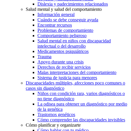
Dislexia y padecimientos relacionados
Salud mental y salud del comportamiento
Información general
Cuándo se debe conseguir ayuda
Encontrar recursos
Problemas de comportamiento
Comportamiento peligroso
Salud mental en niños con discapacidad
intelectual o del desarrollo
Medicamentos psiquiátricos
Trauma
Apoyo durante una crisis
Derechos de recibir servicios
Malas interpretaciones del comportamiento
Sistema de justicia para menores
Discapacidades múltiples, afecciones poco comunes o
casos sin diagnóstico
Niños con condición rara, varios diagnósticos o
no tiene diagnóstico
La odisea para obtener un diagnóstico por medio
de la genética
Trastornos genéticos
Cómo comprender las discapacidades invisibles
Cómo planificar y organizarte
Cómo hablar con tu médico