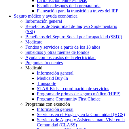
La transición entre escuelas
Estudios después de la preparatoria
Planeación para la transición a través del IEP
Seguro médico y ayuda económica
Información general
Beneficios de Seguridad de Ingreso Suplementario
(SSI)
Beneficios del Seguro Social por Incapacidad (SSDI)
Medicare
Fondos y servicios a partir de los 18 años
Subsidios y otras fuentes de fondos
Ayuda con los costos de la electricidad
Preguntas frecuentes
Medicaid
Información general
Medicaid Buy-In
Transporte
STAR Kids – coordinación de servicios
Programa de primas de seguro médico (HIPP)
Programa Community First Choice
Programas con exención
Información general
Servicios en el Hogar y en la Comunidad (HCS)
Servicios de Apoyo y Asistencia para Vivir en la
Comunidad (CLASS)