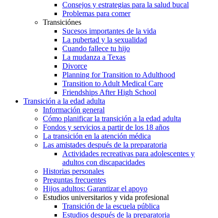
Consejos y estrategias para la salud bucal
Problemas para comer
Transiciónes
Sucesos importantes de la vida
La pubertad y la sexualidad
Cuando fallece tu hijo
La mudanza a Texas
Divorce
Planning for Transition to Adulthood
Transition to Adult Medical Care
Friendships After High School
Transición a la edad adulta
Información general
Cómo planificar la transición a la edad adulta
Fondos y servicios a partir de los 18 años
La transición en la atención médica
Las amistades después de la preparatoria
Actividades recreativas para adolescentes y
adultos con discapacidades
Historias personales
Preguntas frecuentes
Hijos adultos: Garantizar el apoyo
Estudios universitarios y vida profesional
Transición de la escuela pública
Estudios después de la preparatoria