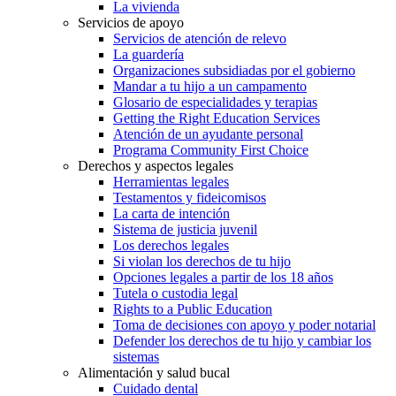
La vivienda
Servicios de apoyo
Servicios de atención de relevo
La guardería
Organizaciones subsidiadas por el gobierno
Mandar a tu hijo a un campamento
Glosario de especialidades y terapias
Getting the Right Education Services
Atención de un ayudante personal
Programa Community First Choice
Derechos y aspectos legales
Herramientas legales
Testamentos y fideicomisos
La carta de intención
Sistema de justicia juvenil
Los derechos legales
Si violan los derechos de tu hijo
Opciones legales a partir de los 18 años
Tutela o custodia legal
Rights to a Public Education
Toma de decisiones con apoyo y poder notarial
Defender los derechos de tu hijo y cambiar los
sistemas
Alimentación y salud bucal
Cuidado dental