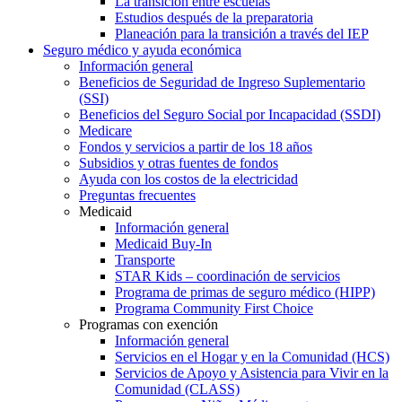
La transición entre escuelas
Estudios después de la preparatoria
Planeación para la transición a través del IEP
Seguro médico y ayuda económica
Información general
Beneficios de Seguridad de Ingreso Suplementario
(SSI)
Beneficios del Seguro Social por Incapacidad (SSDI)
Medicare
Fondos y servicios a partir de los 18 años
Subsidios y otras fuentes de fondos
Ayuda con los costos de la electricidad
Preguntas frecuentes
Medicaid
Información general
Medicaid Buy-In
Transporte
STAR Kids – coordinación de servicios
Programa de primas de seguro médico (HIPP)
Programa Community First Choice
Programas con exención
Información general
Servicios en el Hogar y en la Comunidad (HCS)
Servicios de Apoyo y Asistencia para Vivir en la
Comunidad (CLASS)