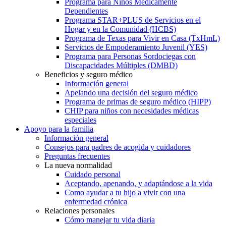
Programa para Niños Médicamente
Dependientes
Programa STAR+PLUS de Servicios en el
Hogar y en la Comunidad (HCBS)
Programa de Texas para Vivir en Casa (TxHmL)
Servicios de Empoderamiento Juvenil (YES)
Programa para Personas Sordociegas con
Discapacidades Múltiples (DMBD)
Beneficios y seguro médico
Información general
Apelando una decisión del seguro médico
Programa de primas de seguro médico (HIPP)
CHIP para niños con necesidades médicas
especiales
Apoyo para la familia
Información general
Consejos para padres de acogida y cuidadores
Preguntas frecuentes
La nueva normalidad
Cuidado personal
Aceptando, apenando, y adaptándose a la vida
Como ayudar a tu hijo a vivir con una
enfermedad crónica
Relaciones personales
Cómo manejar tu vida diaria