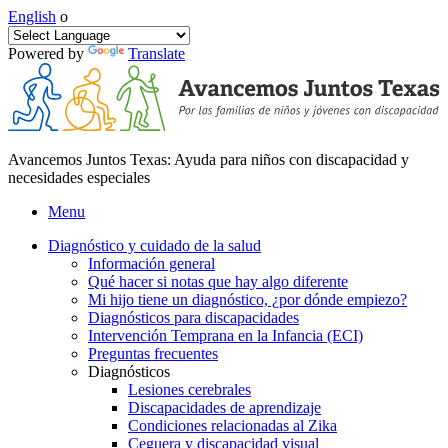
English
o
Powered by
Translate
Avancemos Juntos Texas: Ayuda para niños con discapacidad y
necesidades especiales
Menu
Diagnóstico y cuidado de la salud
Información general
Qué hacer si notas que hay algo diferente
Mi hijo tiene un diagnóstico, ¿por dónde empiezo?
Diagnósticos para discapacidades
Intervención Temprana en la Infancia (ECI)
Preguntas frecuentes
Diagnósticos
Lesiones cerebrales
Discapacidades de aprendizaje
Condiciones relacionadas al Zika
Ceguera y discapacidad visual