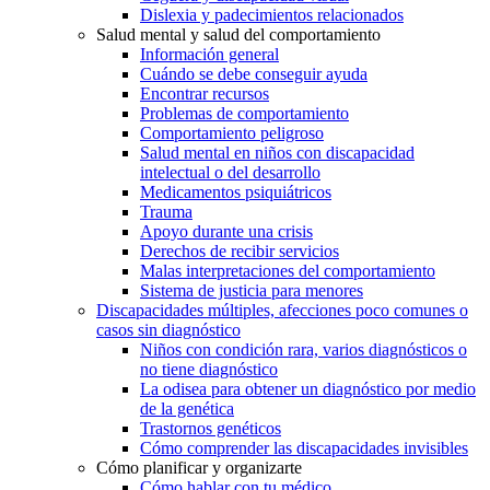
Dislexia y padecimientos relacionados
Salud mental y salud del comportamiento
Información general
Cuándo se debe conseguir ayuda
Encontrar recursos
Problemas de comportamiento
Comportamiento peligroso
Salud mental en niños con discapacidad
intelectual o del desarrollo
Medicamentos psiquiátricos
Trauma
Apoyo durante una crisis
Derechos de recibir servicios
Malas interpretaciones del comportamiento
Sistema de justicia para menores
Discapacidades múltiples, afecciones poco comunes o
casos sin diagnóstico
Niños con condición rara, varios diagnósticos o
no tiene diagnóstico
La odisea para obtener un diagnóstico por medio
de la genética
Trastornos genéticos
Cómo comprender las discapacidades invisibles
Cómo planificar y organizarte
Cómo hablar con tu médico